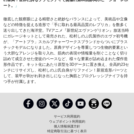
ート。
」
徹底した観察眼による精密さと絶妙なバランスによって、美術品や立像
などの特徴を捉える造形で「手に取れる最高品質のレプリカ」を数多く
送り出してきた海洋堂。TVアニメ『新世紀エヴァンゲリオン』放送当時
にガレージキットとして発売された、松村しのぶ氏製作のエヴァ初号機
が、「アートプラ」スカルプチャーワークスブランドからついにプラス
チックモデルになりました。原典デザインを尊重しつつ生物的要素とい
う大胆なアレンジを取り入れ、筋肉の表現や情報量を削ぐことなく切り
詰めて成立させた使徒のベースなど、様々な要素が詰め込まれた傑作造
形作品です。キット化にあたり原型を3Dデータに置き換え、全高約23セ
ンチにリサイズし、松村しのぶ氏自身がリファイン！新規造形パーツと
して、装甲が剥がれ剥き出しになった胸筋とプログレッシブナイフを持
つ手が付属します。
サービス利用規約
ウェブポイント利用規約
個人情報保護方針
特定商取引法に基づく表示