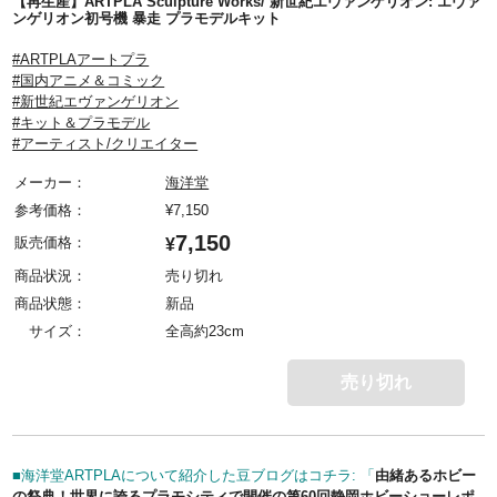
【再生産】ARTPLA Sculpture Works/ 新世紀エヴァンゲリオン: エヴァ
ンゲリオン初号機 暴走 プラモデルキット
#ARTPLAアートプラ
#国内アニメ＆コミック
#新世紀エヴァンゲリオン
#キット＆プラモデル
#アーティスト/クリエイター
メーカー：
海洋堂
参考価格：
¥
7,150
7,150
販売価格：
¥
商品状況：
売り切れ
商品状態：
新品
サイズ：
全高約23cm
売り切れ
■海洋堂ARTPLAについて紹介した豆ブログはコチラ: 「
由緒あるホビー
の祭典！世界に誇るプラモシティで開催の第60回静岡ホビーショーレポ