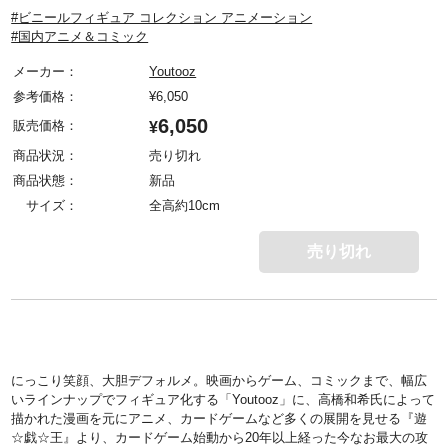
#ビニールフィギュア コレクション アニメーション
#国内アニメ＆コミック
メーカー：
Youtooz
参考価格：
¥
6,050
6,050
販売価格：
¥
商品状況：
売り切れ
商品状態：
新品
サイズ：
全高約10cm
売り切れ
にっこり笑顔、大胆デフォルメ。映画からゲーム、コミックまで、幅広
いラインナップでフィギュア化する「Youtooz」に、高橋和希氏によって
描かれた漫画を元にアニメ、カードゲームなど多くの展開を見せる『遊
☆戯☆王』より、カードゲーム始動から20年以上経った今なお最大の攻