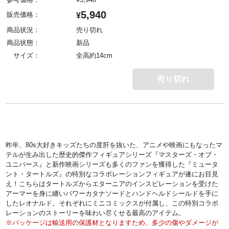
5,940
販売価格：
¥
商品状況：
売り切れ
商品状態：
新品
サイズ：
全高約14cm
売り切れ
昨年、80s大好きキッズたちの度肝を抜いた、アニメや映画にもなったマ
テルが生み出した歴史的傑作フィギュアシリーズ『マスターズ・オブ・
ユニバース』と新作映画シリーズも多くのファンを獲得した『ミュータ
ント・タートルズ』の特別なコラボレーションフィギュアが遂にお目見
え！こちらはタートルズからエターニアのインスピレーションを受けた
アーマーを身に纏いパワーカタナソードとハンドヘルドシールドを手に
したレオナルド。それぞれにミニコミックスが付属し、この特別コラボ
レーションのストーリーを味わい尽くせる最高のアイテム。
※パッケージは輸送用の保護材となりますため、多少の傷やダメージが