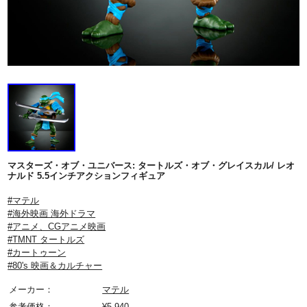
マスターズ・オブ・ユニバース: タートルズ・オブ・グレイスカル/ レオ
ナルド 5.5インチアクションフィギュア
#マテル
#海外映画 海外ドラマ
#アニメ、CGアニメ映画
#TMNT タートルズ
#カートゥーン
#80's 映画＆カルチャー
メーカー：
マテル
参考価格：
¥
5,940