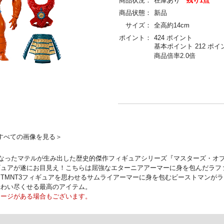
商品状況：
在庫あり
残り1点
商品状態：
新品
サイズ：
全高約14cm
ポイント：
424 ポイント
基本ポイント 212 ポイ
商品倍率2.0倍
すべての画像を見る＞
もなったマテルが生み出した歴史的傑作フィギュアシリーズ『マスターズ・オ
ギュアが遂にお目見え！こちらは屈強なエターニアアーマーに身を包んだラフ
TMNT3フィギュアを思わせるサムライアーマーに身を包むビーストマンがラ
味わい尽くせる最高のアイテム。
メージがある場合もございます。