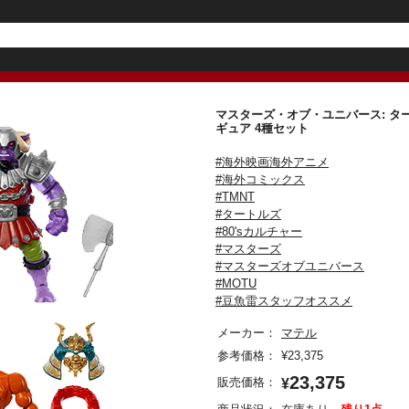
マスターズ・オブ・ユニバース: ター
ギュア 4種セット
#海外映画海外アニメ
#海外コミックス
#TMNT
#タートルズ
#80'sカルチャー
#マスターズ
#マスターズオブユニバース
#MOTU
#豆魚雷スタッフオススメ
メーカー：
マテル
参考価格：
¥
23,375
23,375
販売価格：
¥