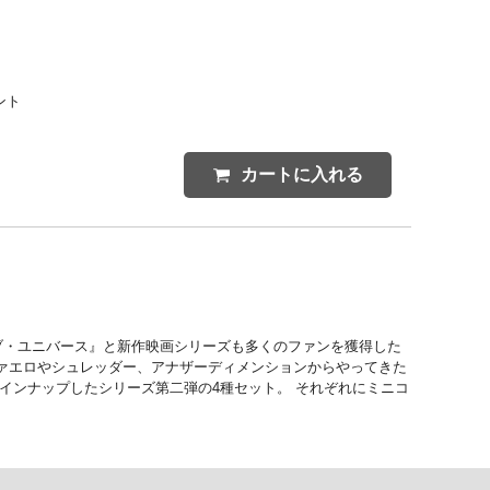
ント
カートに入れる
ブ・ユニバース』と新作映画シリーズも多くのファンを獲得した
ァエロやシュレッダー、アナザーディメンションからやってきた
インナップしたシリーズ第二弾の4種セット。 それぞれにミニコ