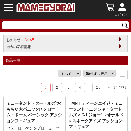
ログイン
お知らせ
New!!
過去の新着情報
商品一覧
»
…
1
2
3
4
15
（
1
/
15
）
ミュータント・タートルズ/お
TMNT ティーンエイジ・ミュ
もちゃ大パニック!/ クロー
ータント・ニンジャ・タート
ム・ドーム ベーシック アクシ
ルズ × G.I.ジョー/ レオナルド
ョンフィギュア
× スネークアイズ アクション
フィギュア
セス・ローゲンをプロデューサ