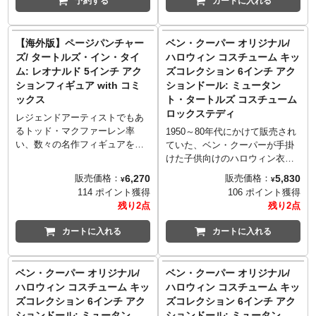
予約する
カートに入れる
トルズ・イン・タイム』で別の
して1990年に公開となった映画
時代に飛ばされてしまったドナ
『ミュータント・タートルズ』
テロ。5インチサイズのフィギュ
が、メズコのワン12コレクティ
【海外版】ページパンチャー
ベン・クーパー オリジナル/
アにはアクセサリーの他に、コ
ブからフィギュア化です！ライ
ズ/ タートルズ・イン・タイ
ハロウィン コスチューム キッ
ミックスも付属。
ンナップはもちろん、レオナル
ム: レオナルド 5インチ アク
ズコレクション 6インチ アク
ド、ドナテロ、ラファエロ、ミ
ションフィギュア with コミ
ションドール: ミュータン
ケランジェロの「タートル
ックス
ト・タートルズ コスチューム
ズ」！今回、それぞれの頭部に
ロックステディ
は眼球可動ギミックが搭載さ
レジェンドアーティストでもあ
れ、劇中のように、文字通り
るトッド・マクファーレン率
1950～80年代にかけて販売され
「表情」豊かな表現も楽しめま
い、数々の名作フィギュアを生
ていた、ベン・クーパーが手掛
す。ボディは「ONE12」シリー
み出してきたマクファーレン・
けた子供向けのハロウィン衣装
ズで培った技術を投入し、全身
トイズが、現在もなお愛され続
たちをモチーフとしたネカの
6,270
5,830
販売価格：
販売価格：
¥
¥
26カ所以上の可動ポイントによ
けているタートルズのアイテム
「ベン・クーパー コスチューム
114 ポイント獲得
106 ポイント獲得
り、スムーズに、かつアクティ
を「ページパンチャーズ」シリ
キッズコレクション」。今回、
残り2点
残り2点
ブなポージングが可能。ハーネ
ーズとしてリリース。こちら
80年代後半、実際に
スやベルトは軟質素材を使い、
は、IDW版のコミックス『ター
「Collegeville costumes（カッ
カートに入れる
カートに入れる
武器などを差し込んで収納され
トルズ・イン・タイム』で別の
レッジビル・コスチューム）」
ることもできます。多数のハン
時代に飛ばされてしまったレオ
からリリースされたハーフシェ
ドパーツに加え、映画ポスター
ナルド。5インチサイズのフィギ
ルを身に着けたタートルズ4人、
ベン・クーパー オリジナル/
ベン・クーパー オリジナル/
をイメージしたディスプレイス
ュアにはアクセサリーの他に、
そしてシュレダー、ビーバッ
ハロウィン コスチューム キッ
ハロウィン コスチューム キッ
タンドも付属し、魅力的な豪華
コミックスも付属。
プ、ロックステディまで、当時
ズコレクション 6インチ アク
ズコレクション 6インチ アク
セットに！
のデザインをしっかりと再現！
ションドール: ミュータン
ションドール: ミュータン