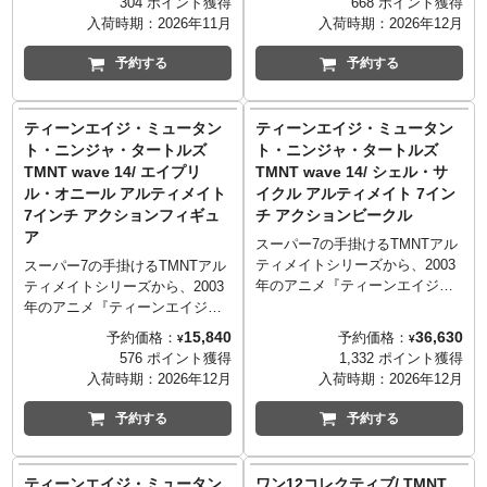
304 ポイント獲得
668 ポイント獲得
Turtles/Usagi Yojimbo』に登場
場です！こちらは、2003年のア
入荷時期：
2026年11月
入荷時期：
2026年12月
するミケランジェロの立体化が
ニメ版に登場するストリートギ
実現。スタン・サカイ氏による
ャング「パープル・ドラゴン」
予約する
予約する
コミックテイストを見事に再現
のリーダーであり、シュレッダ
し、交換用のヘッドパーツやハ
ーに腕を見込まれた右腕「ハ
ンドパーツに加え象徴的な武器
ン」。そのがたいがよく大きい
ティーンエイジ・ミュータン
ティーンエイジ・ミュータン
が付属。それぞれ40周年以上に
身体や印象的なドラゴンのタト
ト・ニンジャ・タートルズ
ト・ニンジャ・タートルズ
およぶ歴史を持つレジェンドコ
ゥーも再現。腕組状態を再現出
TMNT wave 14/ エイプリ
TMNT wave 14/ シェル・サ
ラボをコレクション出来るスペ
来るパーツも付属。
ル・オニール アルティメイト
イクル アルティメイト 7イン
シャルなアイテム。
7インチ アクションフィギュ
チ アクションビークル
ア
スーパー7の手掛けるTMNTアル
ティメイトシリーズから、2003
スーパー7の手掛けるTMNTアル
年のアニメ『ティーンエイジ・
ティメイトシリーズから、2003
ミュータント・ニンジャ・ター
年のアニメ『ティーンエイジ・
トルズ』版のNEWアイテムが登
ミュータント・ニンジャ・ター
15,840
36,630
予約価格：
予約価格：
¥
¥
場です！こちらは、シーズン1エ
トルズ』版のNEWアイテムが登
576 ポイント獲得
1,332 ポイント獲得
ピソード4「Meet Casey
場です！こちらは、2003年のア
入荷時期：
2026年12月
入荷時期：
2026年12月
Jones」で登場した、ドナテロ
ニメ版ではバクスター博士の助
がラファエロ用に設計した高性
手を務める頭脳明晰かつタート
予約する
予約する
能バイク「シェル・サイク
ルズたちの姉の様なたくましさ
ル」。ターボブースター・エフ
を見せてくれる「エイプリル・
ェクトと2種類のスキッド・エフ
オニール」。シェル・サイクル
ティーンエイジ・ミュータン
ワン12コレクティブ/ TMNT