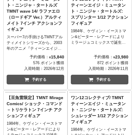
ェクトが付属しより臨場感溢れ
に乗る際のヘルメットパーツ、
ト・ニンジャ・タートルズ
ティーンエイジ・ミュータン
るディスプレイが可能。もちろ
トリケラトンのライフルやエイ
TMNT wave 14/ ラファエロ
ト・ニンジャ・タートルズ:
ん別売りの「ラファエロ（ロー
プリルの営むアンティークショ
（ロードギア Ver.）アルティ
スプリンター 1/12 アクション
ドギア Ver.）」を乗せる事が可
ップに飾られている家族写真な
メイト 7インチ アクションフ
フィギュア
能です。
ど、スーパー7らしいコダワリの
ィギュア
詰まったアイテム。
1984年、ケヴィン・イーストマ
ン&ピーター・レアードにより
スーパー7の手掛けるTMNTアル
ミラージュコミックスで誕生し
ティメイトシリーズから、2003
た『ティーンエイジ・ミュータ
年のアニメ『ティーンエイジ・
ント・ニンジャ・タートル
ミュータント・ニンジャ・ター
15,840
23,980
予約価格：
予約価格：
¥
¥
ズ』。「TMNT」として親しま
トルズ』版のNEWアイテムが登
576 ポイント獲得
872 ポイント獲得
れているタートルズ、メズコの
場です！こちらは、ラファエロ
入荷時期：
2026年12月
入荷時期：
2026年11月
ワン12コレクティブシリーズに
の愛車シェル・サイクルに乗る
ついにスプリンターがラインナ
際のヘルメットやライダースジ
予約する
予約する
ップとなりました！タートルズ
ャケット着用の姿を再現した
たちに忍耐、名誉、そして強さ
「ラファエロ（ロードギア
を授けた「先生」スプリンター
Ver.）」。通常のサイに加えて
【豆魚雷限定】TMNT Mirage
ワン12コレクティブ/ TMNT
を、1/12スケールで立体化。頭
サイを回転させたエフェクト付
Comics/ ショック・コマンド
ティーンエイジ・ミュータン
部は計3種用意され、それぞれ表
きのものや、シェル・サイクル
－トリケラトン 7インチ アク
ト・ニンジャ・タートルズ:
情豊かで、お好みで差し替えが
にトラブルが発生した時用の電
ションフィギュア
シュレッダー 1/12 アクション
可能！全身28箇所以上の可動を
気ドリル、そしてスーパー7らし
フィギュア
備えた専用ボディを包むのは、
いコダワリの別ver.のヘルメット
1984年、ケヴィン・イーストマ
パープルのローブ。杖と共にス
も付属。
ン&ピーター・レアードにより
1984年、ケヴィン・イーストマ
プリンターのトレードマークと
ミラージュコミックスで誕生し