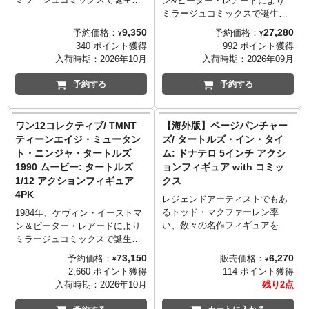
ン&ピーター・レアードにより
もいえるローブも布製となり質
たタートルズ。コミック初期か
ミラージュコミックスで誕生し
感しっかり。急須と湯呑、扇
ら登場するトリケラトン。1985
たタートルズ。そんなタートル
9,350
27,280
予約価格：
予約価格：
¥
¥
子、菅笠、仕込み杖、竹笛など
年にリリースされたコミックス
ズたちの永遠のライバルであ
340 ポイント獲得
992 ポイント獲得
「日本」らしいセレクトに加
#5にて、ブランク将軍率いるト
り、フット団の首領「シュレッ
入荷時期：
2026年10月
入荷時期：
2026年09月
え…なんと4匹の子亀と割れたミ
リケラトン共和国軍として送り
ダー」が、メズコの「ONE:12」
ュータンジェンキャニスター
込まれたショック・コマンドー
にラインナップ！ヘッドパーツ
予約する
予約する
が！充実のアクセサリーによ
トリケラトンが、ネカのTMNT
は兜を被ったもの、そしてアン
り、さまざまなシチュエーショ
シリーズにラインナップ！屈強
マスク版、さらにコミック感の
ンが楽しめます。
な肉体はもちろん、ベンダブル
ある3種類が付属。ONE:12シリ
ワン12コレクティブ/ TMNT
【海外版】ページパンチャー
仕様の尻尾やブラスターでその
ーズの特徴の一つでもあるファ
ティーンエイジ・ミュータン
ズ/ タートルズ・イン・タイ
姿を再現！ボックスにはピータ
ブリック製のコスチュームはリ
ト・ニンジャ・タートルズ
ム: ドナテロ 5インチ アクシ
ー・レアードとケヴィン・イー
アリティを漂わせます。豊富な
1990 ムービー: タートルズ
ョンフィギュア with コミッ
ストマンによるオリジナルアー
ハンドパーツや武器パーツも付
1/12 アクションフィギュア
クス
トが使用されたファンには嬉し
属し、タートルズを倒し再びフ
4PK
い仕様！
ット団の覇権を取り戻す首領の
レジェンドアーティストでもあ
姿を見事に再現。
るトッド・マクファーレン率
1984年、ケヴィン・イーストマ
い、数々の名作フィギュアを生
ン＆ピーター・レアードにより
み出してきたマクファーレン・
ミラージュコミックスで誕生し
トイズが、現在もなお愛され続
た『ティーンエイジ・ミュータ
73,150
6,270
予約価格：
販売価格：
¥
¥
けているタートルズのアイテム
ント・ニンジャ・タートル
2,660 ポイント獲得
114 ポイント獲得
を「ページパンチャーズ」シリ
ズ』。コミック、アニメに続
入荷時期：
2026年10月
残り2点
ーズとしてリリース。こちら
き、1990年代には実写映画が公
は、IDW版のコミックス『ター
開となりました。その第一弾と