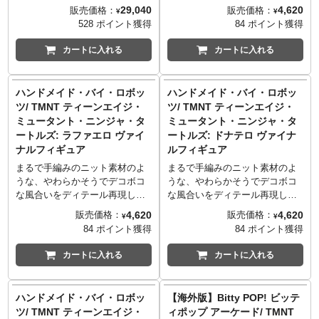
当！
た実写版映画『ミュータント・
た、ぬいぐるみの様なヴァイナ
29,040
4,620
販売価格：
販売価格：
¥
¥
タートルズ』の1/4スケールドナ
ルフィギュアをリリースする
528 ポイント獲得
84 ポイント獲得
テロが再び。全高約42cmで迫力
「ハンドメイド・バイ・ロボッ
＆満足感たっぷりなドナテロで
ツ」。おしり辺りから出たタグ
カートに入れる
カートに入れる
すが、全身30箇所もの可動ポイ
まで再現する熱の入れようには
ントを搭載しています！愛用す
ビックリ！
る武器や、その武器を持つため
1984年、ケヴィン・イーストマ
ハンドメイド・バイ・ロボッ
ハンドメイド・バイ・ロボッ
のハンドパーツなどに加え、も
ン＆ピーター・レアードにより
ツ/ TMNT ティーンエイジ・
ツ/ TMNT ティーンエイジ・
ちろん彼らが大好きなピザも付
ミラージュコミックスで誕生
ミュータント・ニンジャ・タ
ミュータント・ニンジャ・タ
属！
し、アニメーションでさらに大
ートルズ: ラファエロ ヴァイ
ートルズ: ドナテロ ヴァイナ
人気となった『ティーンエイ
ナルフィギュア
ルフィギュア
ジ・ミュータント・ニンジャ・
タートルズ』。ついに「ハンド
まるで手編みのニット素材のよ
まるで手編みのニット素材のよ
メイド・バイ・ロボッツ」に仲
うな、やわらかそうでデコボコ
うな、やわらかそうでデコボコ
間入りです。こちらは一番にっ
な風合いをディテール再現し
な風合いをディテール再現し
こり具合が良い、陽気なミケラ
た、ぬいぐるみの様なヴァイナ
た、ぬいぐるみの様なヴァイナ
4,620
4,620
販売価格：
販売価格：
¥
¥
ンジェロ！
ルフィギュアをリリースする
ルフィギュアをリリースする
84 ポイント獲得
84 ポイント獲得
「ハンドメイド・バイ・ロボッ
「ハンドメイド・バイ・ロボッ
ツ」。おしり辺りから出たタグ
ツ」。おしり辺りから出たタグ
カートに入れる
カートに入れる
まで再現する熱の入れようには
まで再現する熱の入れようには
ビックリ！
ビックリ！
1984年、ケヴィン・イーストマ
1984年、ケヴィン・イーストマ
ハンドメイド・バイ・ロボッ
【海外版】Bitty POP! ビッテ
ン＆ピーター・レアードにより
ン＆ピーター・レアードにより
ツ/ TMNT ティーンエイジ・
ィポップ アーケード/ TMNT
ミラージュコミックスで誕生
ミラージュコミックスで誕生