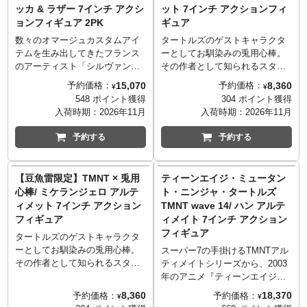
プ！時空を超えるための強力な
サキの死体から取り出したワー
ッカ & ラザー 7インチ アクシ
ット 7インチ アクションフィ
アイテム「時の杖」も付属し
ムや切断されたオロク・サキの
ョンフィギュア 2PK
ギュア
た、タートルズマニアも唸るア
頭部なども付属し、タートルズ
イテムです。ボックスにはケヴ
マニアも唸るアイテムです。ボ
数々のオマージュカスタムアイ
タートルズのゲストキャラクタ
ィン・イーストマンによるオリ
ックスにはケヴィン・イースト
テムを生み出してきたフランス
ーとしてお馴染みの兎用心棒。
ジナルアートが使用されたファ
マンによるオリジナルアートが
のアーティスト「シルヴァン・
その作者として知られるスタ
ンには嬉しい仕様！
使用されたファンには嬉しい仕
プランティエ氏（SNZ Toys）」
ン・サカイ氏が立ち上げた「ド
15,070
8,360
予約価格：
予約価格：
¥
¥
様！
が手掛けた、もしも87年のアニ
グー出版」の協力によりコミッ
548 ポイント獲得
304 ポイント獲得
メ版タートルズに、スーパー・
ク『Teenage Mutant Ninja
入荷時期：
2026年11月
入荷時期：
2026年11月
ロックステディとマイティ・ビ
Turtles/Usagi Yojimbo』に登場
バップの様にロボット化された
するラファエロの立体化が実
予約する
予約する
トッカとラザーが登場していた
現。スタン・サカイ氏によるコ
ら…というアイテムを、ネカが
ミックテイストを見事に再現
まさかの公式にてフィギュア
し、交換用のヘッドパーツやハ
【豆魚雷限定】TMNT × 兎用
ティーンエイジ・ミュータン
化！オリジナルデザインであり
ンドパーツに加え象徴的な武器
心棒/ ミケランジェロ アルテ
ト・ニンジャ・タートルズ
ながら87年のアニメっぽさをし
が付属。それぞれ40周年以上に
ィメット 7インチ アクション
TMNT wave 14/ ハン アルテ
っかりと感じさせてくれるの
およぶ歴史を持つレジェンドコ
フィギュア
ィメイト 7インチ アクション
は、しっかりとリスペクトが込
ラボをコレクション出来るスペ
フィギュア
められたアイテムだという証だ
シャルなアイテム。
タートルズのゲストキャラクタ
と思います！
ーとしてお馴染みの兎用心棒。
スーパー7の手掛けるTMNTアル
その作者として知られるスタ
ティメイトシリーズから、2003
ン・サカイ氏が立ち上げた「ド
年のアニメ『ティーンエイジ・
グー出版」の協力によりコミッ
ミュータント・ニンジャ・ター
8,360
18,370
予約価格：
予約価格：
¥
¥
ク『Teenage Mutant Ninja
トルズ』版のNEWアイテムが登