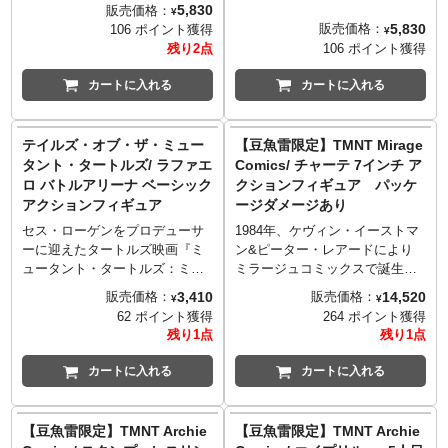
たちをモチーフとしたネカの
たちをモチーフとしたネカの
5,830
販売価格：
¥
「ベン・クーパー コスチューム
「ベン・クーパー コスチューム
5,830
販売価格：
106 ポイント獲得
¥
キッズコレクション」。今回、
キッズコレクション」。今回、
残り2点
106 ポイント獲得
80年代後半、実際に
80年代後半、実際に
「Collegeville costumes（カッ
「Collegeville costumes（カッ
カートに入れる
カートに入れる
レッジビル・コスチューム）」
レッジビル・コスチューム）」
からリリースされたハーフシェ
からリリースされたハーフシェ
ルを身に着けたタートルズ4人、
ルを身に着けたタートルズ4人、
テイルズ・オブ・ザ・ミュー
【豆魚雷限定】TMNT Mirage
そしてシュレダー、ビーバッ
そしてシュレダー、ビーバッ
タント・タートルズ/ ラファエ
Comics/ チャーテ 7インチ ア
プ、ロックステディまで、当時
プ、ロックステディまで、当時
ロ バトルアリーナ ベーシック
クションフィギュア パッケ
のデザインをしっかりと再現！
のデザインをしっかりと再現！
アクションフィギュア
ージダメージあり
さらに付属のアクセサリーはキ
さらに付属のアクセサリーはキ
ャンディバッグかと思いきや、
ャンディバッグかと思いきや、
セス・ローゲンをプロデューサ
1984年、ケヴィン・イーストマ
まさかの当時リリースされた枕
まさかの当時リリースされた枕
ーに迎えたタートルズ映画『ミ
ン&ピーター・レアードにより
カバーをオマージュ！ネカの愛
カバーをオマージュ！ネカの愛
ュータント・タートルズ：ミュ
ミラージュコミックスで誕生し
とコダワリが詰まった逸品！パ
とコダワリが詰まった逸品！パ
ータント・パニック！』で、ス
たタートルズ。1992年のコミッ
3,410
14,520
販売価格：
販売価格：
¥
¥
ッケージはクラシカルなウィン
ッケージはクラシカルなウィン
ーパーフライをやっつけ、街の
クで初登場し"名前のない邪悪な
62 ポイント獲得
264 ポイント獲得
ドウBOXになっています。
ドウBOXになっています。
ヒーローとなったタートルズた
魔法使い"ことサバンティ・ロメ
残り1点
残り1点
ちのその後を描いたアニメシリ
ロに仕えた後、浪人となる、日
ーズ『テイルズ・オブ・ザ・ミ
本に住まうサムライ戦士「チャ
カートに入れる
カートに入れる
ュータント・タートルズ』か
ーテ」が、ネカのタートルズ
ら、グラディエーター装備を身
「ミラージュコミックス」シリ
に着けた「バトルアリーナ」版
ーズに登場。パッケージは生み
【豆魚雷限定】TMNT Archie
【豆魚雷限定】TMNT Archie
のラファエロが登場！バトルに
の親の一人、ケヴィン・イース