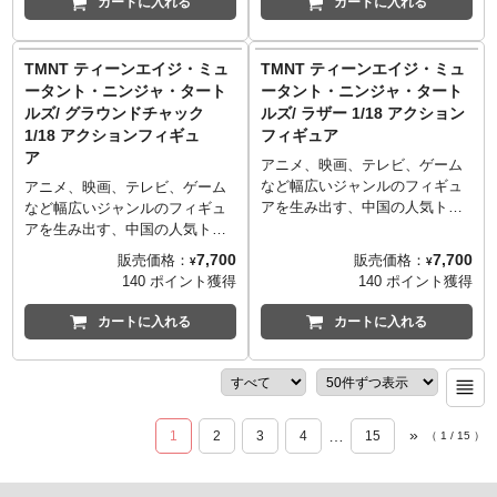
カートに入れる
カートに入れる
なお愛され続けているタートル
なお愛され続けているタートル
ズが仲間入り！こちらは天才的
ズが仲間入り！こちらはケンカ
なメカニックであり棒術使いの
っ早い江戸っ子気質なラファエ
TMNT ティーンエイジ・ミュ
TMNT ティーンエイジ・ミュ
ドナテロ！ミュータジェン感溢
ロ！ミュータジェン感溢れるバ
ータント・ニンジャ・タート
ータント・ニンジャ・タート
れるバックカードデザインも最
ックカードデザインも最高で
ルズ/ グラウンドチャック
ルズ/ ラザー 1/18 アクション
高です！
す！
1/18 アクションフィギュ
フィギュア
ア
アニメ、映画、テレビ、ゲーム
など幅広いジャンルのフィギュ
アニメ、映画、テレビ、ゲーム
アを生み出す、中国の人気トイ
など幅広いジャンルのフィギュ
メーカー「ジョイト
アを生み出す、中国の人気トイ
イ/JOYTOY」より、1984年に誕
メーカー「ジョイト
7,700
7,700
販売価格：
販売価格：
¥
¥
生し、現在もなお愛され続けて
イ/JOYTOY」より、1984年に誕
140 ポイント獲得
140 ポイント獲得
いるタートルズが1/18スケール
生し、現在もなお愛され続けて
で登場！こちらは、1991年の実
いるタートルズが1/18スケール
カートに入れる
カートに入れる
写映画『ミュータント・ニンジ
で登場！こちらは、1987年のア
ャ・タートルズ2』にも登場し
ニメエピソード『Planet of the
た、オオカミがミューテーショ
Turtleoids』に初登場した、ビー
ンしたラザー。手のひらサイズ
バップとロックステディが間違
ながら、可動ヵ所も多く、豊富
えて雄牛をミューテーションさ
»
…
1
2
3
4
15
（
1
/
15
）
な付属品で満足度の高いプレイ
せてしまったグラウンドチャッ
バリューを発揮するアイテム
ク。手のひらサイズながら、可
に！マンホールの一部を象った
動ヵ所も多く、豊富な付属品で