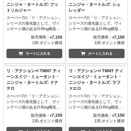
い「スーパー・ビーバップ」。
満足度の高いプレイバリューを
ニンジャ・タートルズ: フッ
ニンジャ・タートルズ: シュ
1994年にはプレイメイツから
発揮するアイテムが再び！マン
トソルジャー
レッダー
「ロボティック・ビーバップ」
ホールの一部を象ったデザイン
としてフィギュアもリリースさ
のベースは、敵サイドのキャラ
スーパー7の「リ・アクション」
スーパー7の「リ・アクション」
れましたが、今回のアイテムは
クターを集めると組み合わせて
シリーズの進化版として、ヴィ
シリーズの進化版として、ヴィ
カラーリングなどアニメ版に近
ディスプレイする事も可能！
ンテージ感のあるO-Ring構造を
ンテージ感のあるO-Ring構造を
い形で表現されています。手の
採用し可動ヵ所をプラスした
採用し可動ヵ所をプラスした
7,150
7,150
販売価格：
販売価格：
¥
¥
ひらサイズながら、可動ヵ所も
「リ・アクション+（プラ
「リ・アクション+（プラ
130 ポイント獲得
130 ポイント獲得
多く、豊富な付属品で満足度の
ス）」。そんな「リアクション
ス）」。そんな「リアクション
高いプレイバリューを発揮する
+」に1984年に誕生し、現在も
+」に1984年に誕生し、現在も
カートに入れる
カートに入れる
アイテムに！マンホールの一部
なお愛され続けているタートル
なお愛され続けているタートル
を象ったデザインのベースは、
ズが仲間入り！こちらはタート
ズが仲間入り！こちらはタート
敵サイドのキャラクターを集め
ルズの宿敵フット団の戦闘員で
ルズたちの永遠のライバルであ
リ・アクション+/ TMNT ティ
リ・アクション+/ TMNT ティ
れば、組み合わせてディスプレ
あるフットソルジャー！ミュー
り、フット団の首領シュレッダ
ーンエイジ・ミュータント・
ーンエイジ・ミュータント・
イする事も可能！
タジェン感溢れるバックカード
ー！ミュータジェン感溢れるバ
ニンジャ・タートルズ: ドナ
ニンジャ・タートルズ: ラフ
デザインも最高です！
ックカードデザインも最高で
テロ
ァエロ
す！
スーパー7の「リ・アクション」
スーパー7の「リ・アクション」
シリーズの進化版として、ヴィ
シリーズの進化版として、ヴィ
ンテージ感のあるO-Ring構造を
ンテージ感のあるO-Ring構造を
採用し可動ヵ所をプラスした
採用し可動ヵ所をプラスした
7,150
7,150
販売価格：
販売価格：
¥
¥
「リ・アクション+（プラ
「リ・アクション+（プラ
130 ポイント獲得
130 ポイント獲得
ス）」。そんな「リアクション
ス）」。そんな「リアクション
+」に1984年に誕生し、現在も
+」に1984年に誕生し、現在も