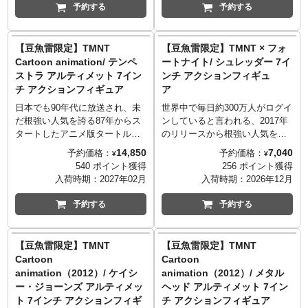
に設計された塗装表現とシャド
ク使いのミケランジェロ。新た
予約する
予約する
ー効果により、リアル感を追求
に設計された塗装表現とシャド
しつつ、全身には40ヶ所以上の
ー効果により、リアル感を追求
可動ジョイントを搭載。手足の
しつつ、全身には40ヶ所以上の
【豆魚雷限定】TMNT
【豆魚雷限定】TMNT × フォ
広い可動範囲と安定した関節構
可動ジョイントを搭載。手足の
Cartoon animation/ テンペ
ートナイト/ シュレッダー 7イ
造により、ミケランジェロらし
広い可動範囲と安定した関節構
ストラ アルティメット 7イン
ンチ アクションフィギュ
い躍動感あふれるポージングを
造により、ミケランジェロらし
チ アクションフィギュア
ア
実現可能。豊富なアクセサリー
い躍動感あふれるポージングを
やヌンチャクを回したエフェク
実現可能。豊富なアクセサリー
日本でも90年代に放送され、未
世界中で毎日約300万人がログイ
トパーツなどで様々なシーンを
やヌンチャクを回したエフェク
だ根強い人気を誇る87年からス
ンしていると言われる、2017年
演出します。
トパーツなどで様々なシーンを
タートしたアニメ版タートル
のリリースから根強い人気を誇
演出します。こちらの豪華版で
ズ。エピソード「Leonardo
るオンラインシューティングゲ
14,850
7,040
予約価格：
予約価格：
¥
¥
は、交換用ヘッドやストリート
Versus Tempestra」で初登場と
ーム『フォートナイト』。2023
540 ポイント獲得
256 ポイント獲得
風アクセサリー、スケートボー
なった、レオナルドが夢中にな
年にコラボが実現した『ミュー
入荷時期：
2027年02月
入荷時期：
2026年12月
ド、ラジカセ、マグネット式デ
っていたゲーム「Tempestra's
タント・ニンジャ・タートル
ィスプレイベースなど豪華付属
Revenge」から現れたヴィラン
ズ』から、特別なクエストをク
予約する
予約する
品も同梱。専用パーツを使用し2
が、ファン待望の立体化。ファ
リアすることで使用可能となる
つのスタイルを再現可能。さら
ブリック素材を用いたコスチュ
シュレッダーが、ゲーム内の姿
に初回特典として交換用ヘッド
ームやハンドパーツに加え、な
をベースに新規造形にて立体
【豆魚雷限定】TMNT
【豆魚雷限定】TMNT
パーツが付属予定。
んと画面を差し替える事もでき
化！交換用ハンドパーツ、着脱
Cartoon
Cartoon
るゲーム筐体がアクセサリーと
可能な布製マント、に加え、背
animation（2012）/ ケイシ
animation（2012）/ メタル
して付属するデラックスなアイ
中にマグネットで装着できるク
ー・ジョーンズ アルティメッ
ヘッド アルティメット 7イン
テム。
ランゲも付属したファン待望の
ト 7インチ アクションフィギ
チ アクションフィギュア
アイテム。