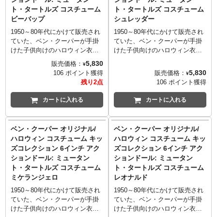
さらに付属のアクセサリーはキ
ト・タートルズ コスチューム
ト・タートルズ コスチューム
ャンディバッグかと思いきや、
ビーバップ
シュレッダー
まさかの当時リリースされた枕
カバーをオマージュ！ネカの愛
1950～80年代にかけて販売され
1950～80年代にかけて販売され
とコダワリが詰まった逸品！パ
ていた、ベン・クーパーが手掛
ていた、ベン・クーパーが手掛
ッケージはクラシカルなウィン
けた子供向けのハロウィン衣装
けた子供向けのハロウィン衣装
ドウBOXになっています。
たちをモチーフとしたネカの
たちをモチーフとしたネカの
5,830
販売価格：
¥
「ベン・クーパー コスチューム
「ベン・クーパー コスチューム
5,830
販売価格：
106 ポイント獲得
¥
キッズコレクション」。今回、
キッズコレクション」。今回、
残り2点
106 ポイント獲得
80年代後半、実際に
80年代後半、実際に
「Collegeville costumes（カッ
「Collegeville costumes（カッ
カートに入れる
カートに入れる
レッジビル・コスチューム）」
レッジビル・コスチューム）」
からリリースされたハーフシェ
からリリースされたハーフシェ
ルを身に着けたタートルズ4人、
ルを身に着けたタートルズ4人、
ベン・クーパー オリジナル/
ベン・クーパー オリジナル/
そしてシュレダー、ビーバッ
そしてシュレダー、ビーバッ
ハロウィン コスチューム キッ
ハロウィン コスチューム キッ
プ、ロックステディまで、当時
プ、ロックステディまで、当時
ズコレクション 6インチ アク
ズコレクション 6インチ アク
のデザインをしっかりと再現！
のデザインをしっかりと再現！
ションドール: ミュータン
ションドール: ミュータン
さらに付属のアクセサリーはキ
さらに付属のアクセサリーはキ
ト・タートルズ コスチューム
ト・タートルズ コスチューム
ャンディバッグかと思いきや、
ャンディバッグかと思いきや、
ミケランジェロ
レオナルド
まさかの当時リリースされた枕
まさかの当時リリースされた枕
カバーをオマージュ！ネカの愛
カバーをオマージュ！ネカの愛
1950～80年代にかけて販売され
1950～80年代にかけて販売され
とコダワリが詰まった逸品！パ
とコダワリが詰まった逸品！パ
ていた、ベン・クーパーが手掛
ていた、ベン・クーパーが手掛
ッケージはクラシカルなウィン
ッケージはクラシカルなウィン
けた子供向けのハロウィン衣装
けた子供向けのハロウィン衣装
ドウBOXになっています。
ドウBOXになっています。