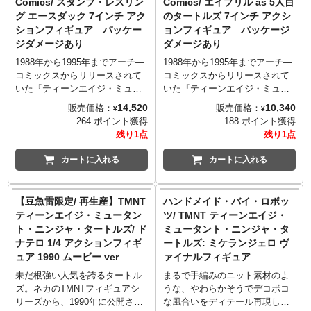
Comics/ スタンプ・レスリン
Comics/ エイプリル as 5人目
備えて武器も新たに新調！
トマンと初登場コミックスのカ
グ エースダック 7インチ アク
のタートルズ 7インチ アクシ
バーアートなどを手掛けたマイ
ションフィギュア パッケー
ョンフィギュア パッケージ
ケル・ドゥーニーのアートで彩
ジダメージあり
ダメージあり
られたBOXとなっています。
1988年から1995年までアーチ―
1988年から1995年までアーチ―
コミックスからリリースされて
コミックスからリリースされて
いた『ティーンエイジ・ミュー
いた『ティーンエイジ・ミュー
タント・ニンジャ・タートルズ
タント・ニンジャ・タートルズ
14,520
10,340
販売価格：
販売価格：
¥
¥
アドベンチャーズ』。#7に収録
アドベンチャーズ』。94年冬に
264 ポイント獲得
188 ポイント獲得
された、スタンプとスリングに
リリースされた特別号に掲載さ
残り1点
残り1点
より小惑星で運営されている
れている「The Fifth Turtle」の
「インターギャラクティック・
ストーリーに登場する、ミュー
カートに入れる
カートに入れる
レスリング」でチャンピオンに
タンジェンのスプレーをかけら
君臨している、傲慢最強レスラ
れたエイプリルがタートルズに
ーのエースダックがネカから立
ミューテーションしてしまっ
【豆魚雷限定/ 再生産】TMNT
ハンドメイド・バイ・ロボッ
体化！パッケージアートは、
た、幻の5人目のタートルズが奇
ティーンエイジ・ミュータン
ツ/ TMNT ティーンエイジ・
『ティーンエイジ・ミュータン
跡の立体化！ベルトがちゃんと
ト・ニンジャ・タートルズ/ ド
ミュータント・ニンジャ・タ
ト・ニンジャ・タートルズ アド
「A」になっている所にもご注
ナテロ 1/4 アクションフィギ
ートルズ: ミケランジェロ ヴ
ベンチャーズ』のアーティス
目を！パッケージアートは、
ュア 1990 ムービー ver
ァイナルフィギュア
ト、ケン·ミッチローニーが担
『ティーンエイジ・ミュータン
当！
ト・ニンジャ・タートルズ アド
未だ根強い人気を誇るタートル
まるで手編みのニット素材のよ
ベンチャーズ』のアーティス
ズ。ネカのTMNTフィギュアシ
うな、やわらかそうでデコボコ
ト、ケン·ミッチローニーが担
リーズから、1990年に公開され
な風合いをディテール再現し