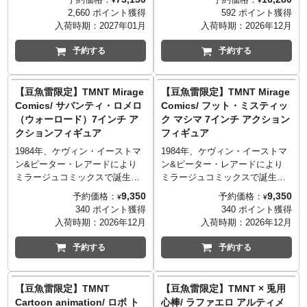
¥
¥
「Distractions」に登場する、ミ
ュア」にさらなる進化をもたら
2,660 ポイント獲得
592 ポイント獲得
ケランジェロが創造した、封建
した「ワン12コレクティブ」。
入荷時期：
2027年01月
入荷時期：
2026年12月
時代の日本で、トシローの領地
今やメズコトイズを代表するこ
を奪うため殺害を命じた"デーモ
のシリーズから、「TMNT」こ
予約する
予約する
ン"とも呼ばれる悪の大名「オー
と『ティーンエイジ・ミュータ
カイ」と手下として従えている
ント・ニンジャ・タートルズ』
恐竜人「ラプトル」が、まさか
が再ラインナップです！今回レ
【豆魚雷限定】TMNT Mirage
【豆魚雷限定】TMNT Mirage
の2PKで立体化。コミックスの
オナルド、ドナテロ、ラファエ
Comics/ サバンティ・ロメロ
Comics/ フット・ミスティッ
タッチを再現した彩色に、ファ
ロ、ミケランジェロの4人はミラ
（ウォーロード）7インチ ア
ク マシマ 7インチ アクション
ブリック素材を使用したローブ
ージュの原作コミックにインス
クションフィギュア
フィギュア
や差し替え用のハンドパーツが
パイアされ、全員が「赤いアイ
付属したタートルズマニアも唸
マスク」に！4人それぞれの個性
1984年、ケヴィン・イーストマ
1984年、ケヴィン・イーストマ
るアイテム。ボックスにはケヴ
を反映したボディ造型に加え、
ン&ピーター・レアードにより
ン&ピーター・レアードにより
ィン・イーストマンによるオリ
差し替え用ヘッドパーツ、布製
ミラージュコミックスで誕生し
ミラージュコミックスで誕生し
ジナルアートが使用されたファ
のコスチューム、ユーティリテ
たタートルズ。1992年にリリー
たタートルズ。2004年にリリー
9,350
9,350
予約価格：
予約価格：
¥
¥
ンには嬉しい仕様！
ィベルト＆ハーネスで、さまざ
スされたコミックス「 Eastman
スされたコミックス「TALES
340 ポイント獲得
340 ポイント獲得
まなポージングに対応します。
and Laird's Teenage Mutant
OF THE TMNT #3」の「The
入荷時期：
2026年12月
入荷時期：
2026年12月
おなじみのメイン武器に加え、
Ninja Turtles」のエピソード
Worms of Madness」などに登
手裏剣、クナイなどの忍者ギ
「Masks」に登場する、舞台と
場する、フット団の一角を担う
予約する
予約する
ア、エフェクトパーツなど、膨
なる1373年封建時代の日本に合
神秘的な集団「フット・ミステ
大なアクセサリーにも注目で
わせ、戦国武将に扮した魔術師
ィック」に属するマシマがネカ
す。
サヴァンティ・ロメロがネカの
のTMNTシリーズにラインナッ
【豆魚雷限定】TMNT
【豆魚雷限定】TMNT × 兎用
TMNTシリーズにラインナッ
プ！シュレッダーことオロク・
Cartoon animation/ ロボ ト
心棒/ ラファエロ アルティメ