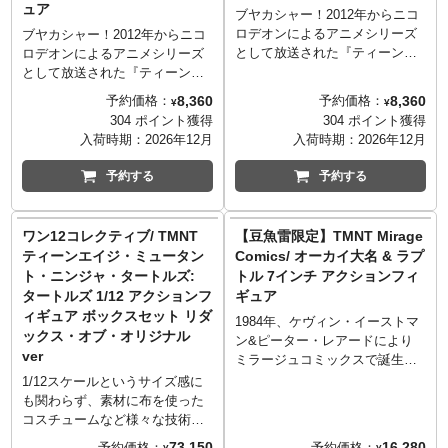
ュア
ブヤカシャー！2012年からニコ
ロデオンによるアニメシリーズ
ブヤカシャー！2012年からニコ
として放送された『ティーンエ
ロデオンによるアニメシリーズ
イジ・ミュータント・ニンジ
として放送された『ティーンエ
ャ・タートルズ』。ここ日本で
イジ・ミュータント・ニンジ
8,360
8,360
予約価格：
予約価格：
¥
¥
も放送された2012年版タートル
ャ・タートルズ』。ここ日本で
304 ポイント獲得
304 ポイント獲得
ズから、ドナテロがクランゲの
も放送された2012年版タートル
入荷時期：
2026年12月
入荷時期：
2026年12月
高度な技術に対抗すべく生み出
ズから、ニューヨークを守る自
した「メタルヘッド」が、ネカ
警団でありタートルズやエイプ
予約する
予約する
のアルティメットシリーズにラ
リルを支える「ケイシー・ジョ
インナップ。交換用のヘッドパ
ーンズ」が、ネカのアルティメ
ーツやブラスターや火炎放射器
ットシリーズにラインナップ。
ワン12コレクティブ/ TMNT
【豆魚雷限定】TMNT Mirage
パーツに加え、エフェクトパー
アンマスクの交換用のヘッドパ
ティーンエイジ・ミュータン
Comics/ オーカイ大名 & ラプ
ツ、さらにはクランゲまでも付
ーツや、お馴染みのスポーティ
ト・ニンジャ・タートルズ:
トル 7インチ アクションフィ
属。パッケージは2012年版ター
ーな武器たち、そしてスプレー
タートルズ 1/12 アクションフ
ギュア
トルズのエグゼクティブプロデ
缶も付属。パッケージは2012年
ィギュア ボックスセット リダ
ューサーも務めたシロー・ニエ
版タートルズのエグゼクティブ
1984年、ケヴィン・イーストマ
ックス・オブ・オリジナル
リによるアートを採用。
プロデューサーも務めたシロ
ン&ピーター・レアードにより
ver
ー・ニエリによるアートを採
ミラージュコミックスで誕生し
用。
たタートルズ。1988年にリリー
1/12スケールというサイズ感に
スされたコミックス「 Eastman
も関わらず、素材に布を使った
and Laird's Teenage Mutant
コスチュームなど様々な技術を
Ninja Turtles」のエピソード
盛り込み、「アクションフィギ
73,150
16,280
予約価格：
予約価格：