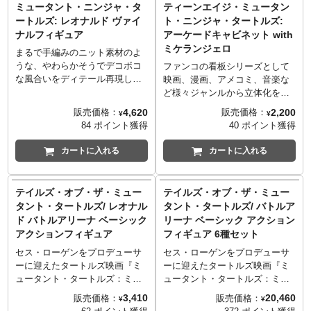
ミュータント・ニンジャ・タ
ティーンエイジ・ミュータン
し、アニメーションでさらに大
し、アニメーションでさらに大
ートルズ: レオナルド ヴァイ
ト・ニンジャ・タートルズ:
人気となった『ティーンエイ
人気となった『ティーンエイ
ナルフィギュア
アーケードキャビネット with
ジ・ミュータント・ニンジャ・
ジ・ミュータント・ニンジャ・
ミケランジェロ
タートルズ』。ついに「ハンド
タートルズ』。ついに「ハンド
まるで手編みのニット素材のよ
メイド・バイ・ロボッツ」に仲
メイド・バイ・ロボッツ」に仲
うな、やわらかそうでデコボコ
ファンコの看板シリーズとして
間入りです。こちらはサイの両
間入りです。こちらは一番ニヤ
な風合いをディテール再現し
映画、漫画、アメコミ、音楽な
手持ち、ラファエロ！
リ度が高い！？ドナテロ！
た、ぬいぐるみの様なヴァイナ
ど様々ジャンルから立体化を行
ルフィギュアをリリースする
う「POP！」シリーズを、手の
4,620
2,200
販売価格：
販売価格：
¥
¥
「ハンドメイド・バイ・ロボッ
ひらサイズの全高約3cmにギュ
84 ポイント獲得
40 ポイント獲得
ツ」。おしり辺りから出たタグ
ギュっと縮めた「Bitty POP!
まで再現する熱の入れようには
（ビッティポップ）」。こちら
カートに入れる
カートに入れる
ビックリ！
は、「Bitty POP!（ビッティポ
1984年、ケヴィン・イーストマ
ップ）」をアーケード筐体にデ
ン＆ピーター・レアードにより
ィスプレイ出来るアーケードシ
テイルズ・オブ・ザ・ミュー
テイルズ・オブ・ザ・ミュー
ミラージュコミックスで誕生
リーズ！1984年に誕生し、現在
タント・タートルズ/ レオナル
タント・タートルズ/ バトルア
し、アニメーションでさらに大
もなお愛され続けられ、アーケ
ド バトルアリーナ ベーシック
リーナ ベーシック アクション
人気となった『ティーンエイ
ードゲームもリリースされてい
アクションフィギュア
フィギュア 6種セット
ジ・ミュータント・ニンジャ・
るタートルズがラインナップ。
タートルズ』。ついに「ハンド
セス・ローゲンをプロデューサ
セス・ローゲンをプロデューサ
メイド・バイ・ロボッツ」に仲
ーに迎えたタートルズ映画『ミ
ーに迎えたタートルズ映画『ミ
間入りです。こちらは顔の前で
ュータント・タートルズ：ミュ
ュータント・タートルズ：ミュ
日本刀を交差させているレオナ
ータント・パニック！』で、ス
ータント・パニック！』で、ス
3,410
20,460
販売価格：
販売価格：
¥
¥
ルド！
ーパーフライをやっつけ、街の
ーパーフライをやっつけ、街の