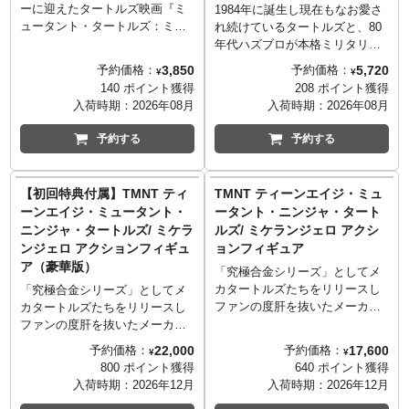
ーに迎えたタートルズ映画『ミ
1984年に誕生し現在もなお愛さ
ュータント・タートルズ：ミュ
れ続けているタートルズと、80
ータント・パニック！』、そし
年代ハズブロが本格ミリタリー
て、テレビシリーズ『ティーン
路線を変更しだ愛される個性的
3,850
5,720
予約価格：
予約価格：
¥
¥
エイジ・ミュータント・ニンジ
なキャラクターが続々と登場す
140 ポイント獲得
208 ポイント獲得
ャ・タートルズ』の後に制作さ
ることなったフィギュアシリー
入荷時期：
2026年08月
入荷時期：
2026年08月
れた短編映画『ミュータント・
ズ「G.I.JOE」が奇跡のコラボ
タートルズ/おもちゃ大パニッ
レーション！これぞフィギュア
予約する
予約する
ク!』から、無許可でタートルズ
好きにはたまらない、胸躍るア
たちを模したクオリティの低い
イテムに間違いありません！こ
おもちゃを製造する会社を仕切
ちらはレオナルドとスネークア
【初回特典付属】TMNT ティ
TMNT ティーンエイジ・ミュ
るAIロボット「クロームドー
イズのコラボアイテムで双方の
ーンエイジ・ミュータント・
ータント・ニンジャ・タート
ム」が登場。
特徴をMIXした素晴らしきデザ
ニンジャ・タートルズ/ ミケラ
ルズ/ ミケランジェロ アクシ
イン。レオナルドの象徴的な武
ンジェロ アクションフィギュ
ョンフィギュア
器である刀とミュータンジェン
ア（豪華版）
ガンが付属。
「究極合金シリーズ」としてメ
カタートルズたちをリリースし
「究極合金シリーズ」としてメ
ファンの度肝を抜いたメーカー
カタートルズたちをリリースし
「ヒートボーイズ」が、満を持
ファンの度肝を抜いたメーカー
してタートルズフィギュアをリ
「ヒートボーイズ」が、満を持
22,000
17,600
予約価格：
予約価格：
¥
¥
リース。こちらは、お調子者で
してタートルズフィギュアをリ
800 ポイント獲得
640 ポイント獲得
明るい愛されキャラでヌンチャ
リース。こちらは、お調子者で
入荷時期：
2026年12月
入荷時期：
2026年12月
ク使いのミケランジェロ。新た
明るい愛されキャラでヌンチャ