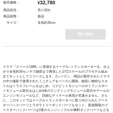
32,780
販売価格：
¥
商品状況：
売り切れ
商品状態：
新品
サイズ：
全高約35cm
売り切れ
ドラマ『スペース1999』に登場するイーグル･トランスポーターを、仕上
がり全長約35センチで細部まで再現した1/72スケールのプラモデル組み
立てキットとしてリリースします。2シーズン、48話が製作されたドラマ
の中の撮影で使用されたミニチュアをベースに開発。細長い独特なスタ
イルはトラスフレームをはじめ、コクピットモジュールやトランスポー
トモジュール部分をはじめ4本のランディングモジュール部分やテールの
エンジンモジュールなど、詳細なディテール表現が見逃せません。さら
に、このキットではイーグルトランスポーターに取り付けられたブース
ターパックパーツとラボラトリーポッドパーツもセット。新規開発のブ
ースターパックパーツは2基のエンジンノズルや燃料タンクパーツなどを