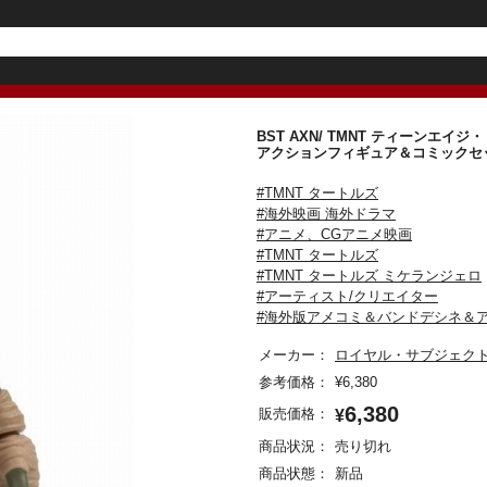
BST AXN/ TMNT ティーンエ
アクションフィギュア＆コミッ
#TMNT タートルズ
#海外映画 海外ドラマ
#アニメ、CGアニメ映画
#TMNT タートルズ
#TMNT タートルズ ミケランジェロ
#アーティスト/クリエイター
#海外版アメコミ＆バンドデシネ＆
メーカー：
ロイヤル・サブジェク
参考価格：
¥
6,380
6,380
販売価格：
¥
商品状況：
売り切れ
商品状態：
新品