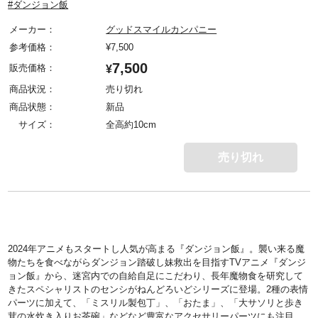
#ダンジョン飯
メーカー：
グッドスマイルカンパニー
参考価格：
¥
7,500
7,500
販売価格：
¥
商品状況：
売り切れ
商品状態：
新品
サイズ：
全高約10cm
売り切れ
2024年アニメもスタートし人気が高まる『ダンジョン飯』。襲い来る魔
物たちを食べながらダンジョン踏破し妹救出を目指すTVアニメ『ダンジ
ョン飯』から、迷宮内での自給自足にこだわり、長年魔物食を研究して
きたスペシャリストのセンシがねんどろいどシリーズに登場。2種の表情
パーツに加えて、「ミスリル製包丁」、「おたま」、「大サソリと歩き
茸の水炊き入りお茶碗」などなど豊富なアクセサリーパーツにも注目。