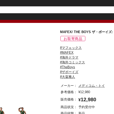
MAFEX/ THE BOYS ザ・ボー
#マフェックス
#MAFEX
#海外ドラマ
#海外コミックス
#TheBoys
#ザボーイズ
#大畠雅人
メーカー：
メディコム・トイ
参考価格：
¥
12,980
12,980
販売価格：
¥
商品状況：
予約受付中
商品状態：
新品