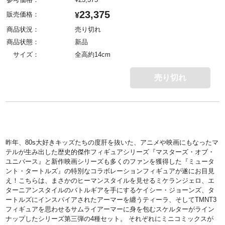
23,375
販売価格：
¥
商品状況：
売り切れ
商品状態：
新品
サイズ：
全高約14cm
売り切れ
昨年、80s大好きキッズたちの度肝を抜いた、アニメや映画にもなったマ
テルが生み出した歴史的傑作フィギュアシリーズ『マスターズ・オブ・
ユニバース』と新作映画シリーズも多くのファンを獲得した『ミュータ
ント・タートルズ』の特別なコラボレーションフィギュアが遂にお目見
え！こちらは、まさかのヒーマンスタイルを見せるミケランジェロ、エ
ターニアンスタイルのバトルギアを手にするケイシー・ジョーンズ、タ
ートルズにインスパイアされたアーマーを纏うティーラ、そしてTMNT3
フィギュアを思わせるサムライアーマーに身を包むスケルターがライン
ナップしたシリーズ第三弾の4種セット。 それぞれにミニコミックスが