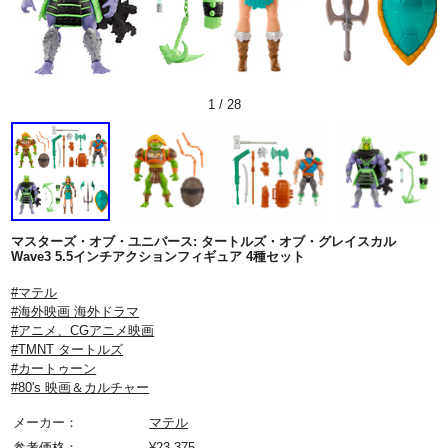
1
/
28
マスターズ・オブ・ユニバース: タートルズ・オブ・グレイスカル
Wave3 5.5インチアクションフィギュア 4種セット
#マテル
#海外映画 海外ドラマ
#アニメ、CGアニメ映画
#TMNT タートルズ
#カートゥーン
#80's 映画＆カルチャー
メーカー：
マテル
参考価格：
¥
23,375