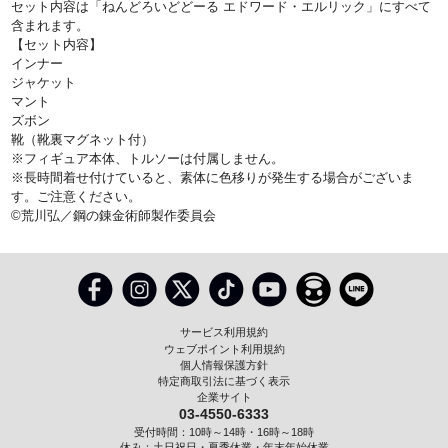
セット内容は「ねんどろいどどーる エドワード・エルリック」にすべて
含まれます。
【セット内容】
インナー
ジャケット
マント
ズボン
靴（靴裏マグネット付）
※フィギュア本体、トルソーは付属しません。
※長時間着せ付けていると、素体に色移りが発生する場合がございま
す。ご注意ください。
©荒川弘／鋼の錬金術師製作委員会
サービス利用規約
ウェブポイント利用規約
個人情報保護方針
特定商取引法に基づく表示
企業サイト
03-4550-6333
受付時間：10時～14時・16時～18時
休み：土日祝日・夏季休業・年末年始休業