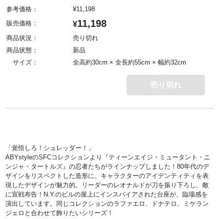
参考価格：
¥
11,198
11,198
販売価格：
¥
商品状況：
売り切れ
商品状態：
新品
サイズ：
全高約30cm × 全長約55cm × 幅約32cm
売り切れ
「覚悟しろ！シュレッダー！」
ABYstyleのSFCコレクションより『ティーンエイジ・ミュータント・ニ
ンジャ・タートルズ』の忍者たちがラインナップしました！80年代のデ
ザインをリスペクトした造形に、キャラクターのアイデンティティを表
現したデザインが魅力的。リーダーのレオナルドが刀を振り下ろし、敵
に宣戦布告！N.Y.のビルの屋上にインスパイアされた台座が、臨場感を
演出しています。同じコレクションのラファエロ、ドナテロ、ミケラン
ジェロと合わせて飾りたいシリーズ！