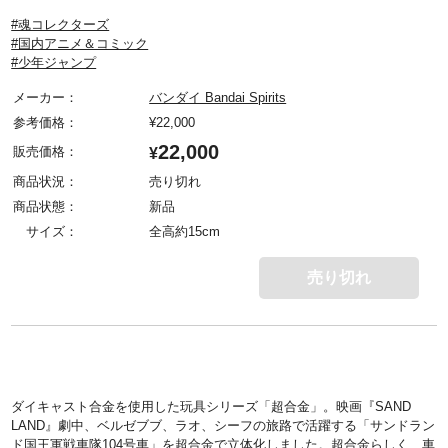
#魂コレクターズ
#国内アニメ＆コミック
#少年ジャンプ
メーカー：
バンダイ Bandai Spirits
参考価格：
¥
22,000
22,000
販売価格：
¥
商品状況：
売り切れ
商品状態：
新品
サイズ：
全高約15cm
売り切れ
ダイキャスト合金を使用した玩具シリーズ「超合金」。映画『SAND
LAND』劇中、ベルゼブブ、ラオ、シーフの旅路で活躍する「サンドラン
ド国王軍戦車隊104号車」を超合金で立体化しました。超合金らしく、車