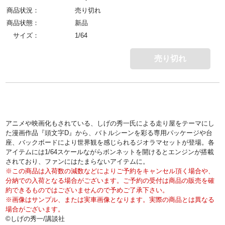
商品状況：
売り切れ
商品状態：
新品
サイズ：
1/64
売り切れ
アニメや映画化もされている、しげの秀一氏による走り屋をテーマにし
た漫画作品『頭文字D』から、バトルシーンを彩る専用パッケージや台
座、バックボードにより世界観を感じられるジオラマセットが登場。各
アイテムには1/64スケールながらボンネットを開けるとエンジンが搭載
されており、ファンにはたまらないアイテムに。
※この商品は入荷数の減数などによりご予約をキャンセル頂く場合や、
分納での入荷となる場合がございます。ご予約の受付は商品の販売を確
約できるものではございませんので予めご了承下さい。
※画像はサンプル、または実車画像となります。実際の商品とは異なる
場合がございます。
©しげの秀一/講談社