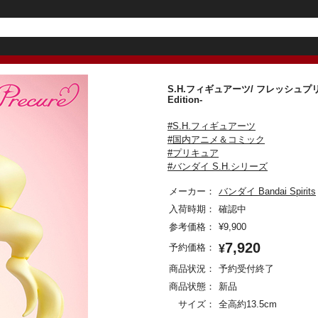
S.H.フィギュアーツ/ フレッシュプリキュア！
Edition-
#S.H.フィギュアーツ
#国内アニメ＆コミック
#プリキュア
#バンダイ S.H.シリーズ
メーカー：
バンダイ Bandai Spirits
入荷時期：
確認中
参考価格：
¥
9,900
7,920
予約価格：
¥
商品状況：
予約受付終了
商品状態：
新品
サイズ：
全高約13.5cm