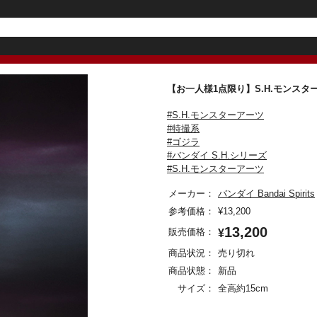
【お一人様1点限り】S.H.モンスターア
#S.H.モンスターアーツ
#特撮系
#ゴジラ
#バンダイ S.H.シリーズ
#S.H.モンスターアーツ
メーカー：
バンダイ Bandai Spirits
参考価格：
¥
13,200
13,200
販売価格：
¥
商品状況：
売り切れ
商品状態：
新品
サイズ：
全高約15cm