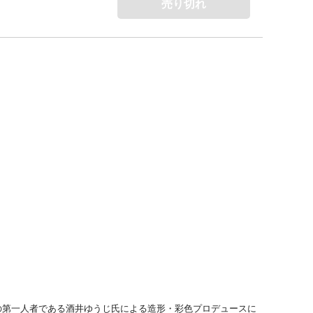
売り切れ
ジラ造形の第一人者である酒井ゆうじ氏による造形・彩色プロデュースに