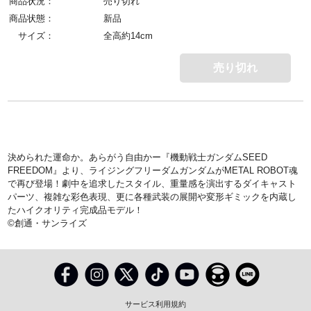
商品状況：
売り切れ
商品状態：
新品
サイズ：
全高約14cm
売り切れ
決められた運命か。あらがう自由かー『機動戦士ガンダムSEED
FREEDOM』より、ライジングフリーダムガンダムがMETAL ROBOT魂
で再び登場！劇中を追求したスタイル、重量感を演出するダイキャスト
パーツ、複雑な彩色表現、更に各種武装の展開や変形ギミックを内蔵し
たハイクオリティ完成品モデル！
©創通・サンライズ
サービス利用規約