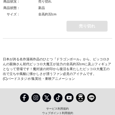
商品状況：
売り切れ
商品状態：
新品
サイズ：
全高約32cm
売り切れ
日本が誇る名作漫画作品のひとつ『ドラゴンボール』から、ピッコロさ
んの親御さん初代ピッコロ大魔王が迫力の全高約32cmに及ぶフィギュア
となって登場です！魔封波の封印から復活を果たしたピッコロ大魔王の
出で立ちや風貌に懐かしさが漂うファン必見のアイテムです。
(C)バードスタジオ/集英社・東映アニメーション
サービス利用規約
ウェブポイント利用規約