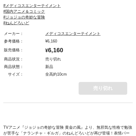
#メディコスエンターテイメント
#国内アニメ＆コミック
#ジョジョの奇妙な冒険
#ねんどろいど
メーカー：
メディコスエンターテイメント
参考価格：
¥
6,160
6,160
販売価格：
¥
商品状況：
売り切れ
商品状態：
新品
サイズ：
全高約10cm
売り切れ
TVアニメ『ジョジョの奇妙な冒険 黄金の風』より、無邪気な性格で勉強
が苦手な「ナランチャ・ギルガ」のねんどろいどが再び登場！表情パー