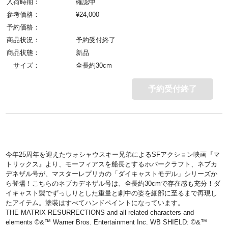
入荷時期：
確認中
参考価格：
¥
24,000
予約価格：
商品状況：
予約受付終了
商品状態：
新品
サイズ：
全長約30cm
予約受付終了
今年25周年を迎えたウォシャウスキー兄弟によるSFアクション映画『マ
トリックス』より、モーフィアスを船長とするホバークラフト、ネブカ
デネザル号が、マスターレプリカの「ダイキャストモデル」シリーズか
ら登場！こちらのネブカデネザル号は、全長約30cmで存在感も充分！ダ
イキャスト製でずっしりとした重量と劇中の姿を細部に至るまで再現し
たアイテム。塗装はすべてハンドペイントになっています。
THE MATRIX RESURRECTIONS and all related characters and
elements ©&™ Warner Bros. Entertainment Inc. WB SHIELD: ©&™