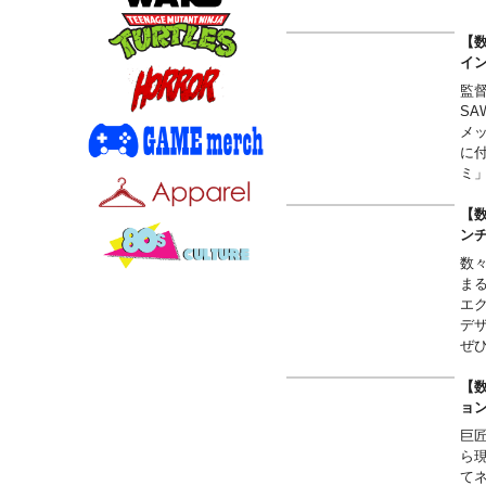
【数
イ
監
S
メ
に
ミ
【数
ン
数
ま
エ
デ
ぜ
【数
ョ
巨
ら
て