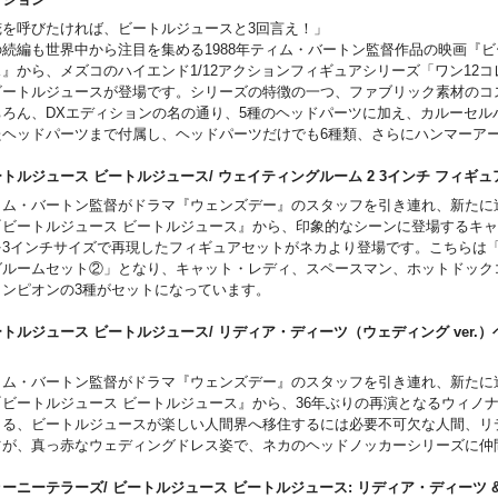
r (4) Batman arms:
俺を呼びたければ、ビートルジュースと3回言え！」
(1) pair of regular arms (L&R)
の続編も世界中から注目を集める1988年ティム・バートン監督作品の映画『
(1) pair of arms with weapon holding hands (L&R)
ス』から、メズコのハイエンド1/12アクションフィギュアシリーズ「ワン12
 (1) batarang
ビートルジュースが登場です。シリーズの特徴の一つ、ファブリック素材のコ
 (1) speargun
ちろん、DXエディションの名の通り、5種のヘッドパーツに加え、カルーセル
ョーカー
たヘッドパーツまで付属し、ヘッドパーツだけでも6種類、さらにハンマーア
(2) Joker head portraits
ップ機能を搭載した墓石などが付属したプレイバリューに富んだファン納得の
 (4) Joker arms:
パッケージは輸送用となりますため、パッケージに多少の傷やダメージがある
ートルジュース ビートルジュース/ ウェイティングルーム 2 3インチ フ
(1) pair of regular arms (L&R)
す。
ィム・バートン監督がドラマ『ウェンズデー』のスタッフを引き連れ、新たに
(1) arm with cane holding hand (L)
内容:
『ビートルジュース ビートルジュース』から、印象的なシーンに登場するキ
 (1) arm with megaphone holding hand (R)
12 Collective body with over 28 points of articulation
を3インチサイズで再現したフィギュアセットがネカより登場です。こちらは
 (1) cane
 painted authentic detailing
グルームセット②」となり、キャット・レディ、スペースマン、ホットドック
 (1) megaphone
roximately 18cm tall
ャンピオンの3種がセットになっています。
ョーカーの手下
(2) Goon head portraits
属ヘッドパーツ＆ハンドパーツ:
トルジュース ビートルジュース/ リディア・ディーツ（ウェディング ver.
r (4) Goon arms:
(6) interchangeable head portraits
ー
(1) pair of regular arms (L&R)
ling head
(1) pair of arms with weapon holding hands (L&R)
ィム・バートン監督がドラマ『ウェンズデー』のスタッフを引き連れ、新たに
nning head
 (2) swords
『ビートルジュース ビートルジュース』から、36年ぶりの再演となるウィノ
ry head
(1) knife
よる、ビートルジュースが楽しい人間界へ移住するには必要不可欠な人間、リ
pless head
 (1) camera
ツが、真っ赤なウェディングドレス姿で、ネカのヘッドノッカーシリーズに仲
unken head
ousel hat head
ーニーテラーズ/ ビートルジュース ビートルジュース: リディア・ディーツ 
(10) interchangeable hands