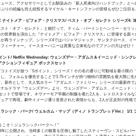
ジュース。アクセサリーとしてお馴染みの「新人死者向けハンドブック」とへ
6年ぶりの続編も控え続投するマイケル・キートンファンの皆様もぜひご注目
C ナイトメア・ビフォア・クリスマス/ ベスト・オブ・セレクト シリーズ4
ベスト・オブ・セレクト」と銘打って、ティム・バートンとヘンリー・セリッ
特の世界観を演出した『ナイトメア・ビフォア・クリスマス』に登場する面々
ちが再ラインナップ。シリーズ4ではパジャマジャック、サンタクロース、イ
をフィーチャー。イースターバニーは貴重な立体化なのでファンの方はぜひ！
イント/ Netflix Wednesday: ウェンズデー・アダムス＆イーニッド・シンクレ
 アクションフィギュア ボックスセット
ズコトイズが放つ「5ポイント」シリーズ！その名の通りに可動域を最小限の「
とし、フォルムを優先することで3.75インチが持つ独特の雰囲気を最大限に生
。新作として、大人気ホラー『アダムス・ファミリー』シリーズの最新作であるN
ジナルドラマ『ウェンズデー』より、ウェンズデー・アダムス、イーニッド・
体セットで登場です。ネヴァーモア学園の制服を着た2人を、レトロスタイルな3
ギュアで再現。劇中イメージ通り造形された表情からも、2人が正反対の性格
、絆で結ばれている関係であることがよく伝わってきます。さらに、ウェンズ
る手首「ハンド」、そして、寮の部屋をイメージしたプレイセットも付属。プ
ラシック・パーク/ ウェルカム・マップ（ディノ トランプレッドVer.） 1/1
巨大なステンドグラスの窓も造形されており、雰囲気満点。ドラマでの一幕を
リカ
立体化は、まさにファン待望の豪華セット。ウェンズデーたちの寮での日々を
ようこそ！ジュラシックパークへ！"
しみいただけます。
993年に公開され、当時多くの観客を圧倒し魅了したスティーヴン・スピルバ
属品]