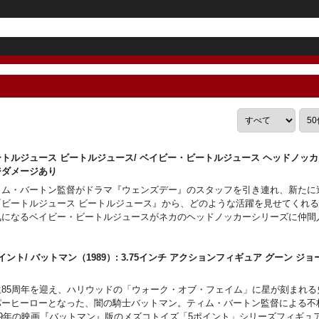
ートルジュース ビートルジュース/ ベイビー・ビートルジュース ヘッドノッ
ジダメージあり
ィム・バートン監督がドラマ『ウェンズデー』のスタッフを引き連れ、新たに
『ビートルジュース ビートルジュース』から、どのような活躍を見せてくれ
気になるベイビー・ビートルジュースがネカのヘッドノッカーシリーズに仲間
イント/ バットマン（1989）: 3.75インチ アクションフィギュア グーン ジ
下
生85周年を迎え、ハリウッドの「ウォーク・オブ・フェイム」に星が刻まれる
パーヒーローとなった、闇の騎士バットマン。ティム・バートン監督による不
989年の映画『バットマン』版のメズコトイズ「5ポイント」シリーズフィギュ