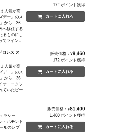
172 ポイント獲得
加え人気が高
カートに入れる
ズデー』のス
』から、36
界へ移住する
たるものにし
ってラインナ
場合もござい
ドロレス ス
9,460
販売価格：
¥
172 ポイント獲得
加え人気が高
カートに入れる
ズデー』のス
』から、36
イオ・エクソ
れていたビー
場合もござい
81,400
販売価格：
¥
1,480 ポイント獲得
ジュラシッ
ン・ハモンド
カートに入れる
ケールのレプ
。