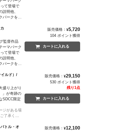
テーマパーク
なって登場で
の説明他、
クパークを訪
のようなクリ
みつけられ
レプリカ
5,720
販売価格：
¥
104 ポイント獲得
けられたもの
ーグ監督作品
カートに入れる
テーマパーク
なって登場で
の説明他、
クパークを訪
サイルド）/
29,150
販売価格：
¥
530 ポイント獲得
残り1点
大盛り上がり
ド）」が奇跡の
カートに入れる
SDCC限定
。
ージがある場
でご了承くだ
 バトル・オ
12,100
販売価格：
¥