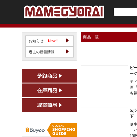
商品一覧
お知らせ
New!!
過去の新着情報
ビ
ー
テ
画
も
5ポ
誕
ー
1