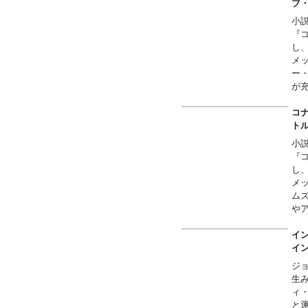
ブ
小説
『
し
メ
ー
が
ア
プ
コナ
ト
小説
『
し
メ
ム
や
ヴ
イ
イン
イ
ジ
生
ィ
と