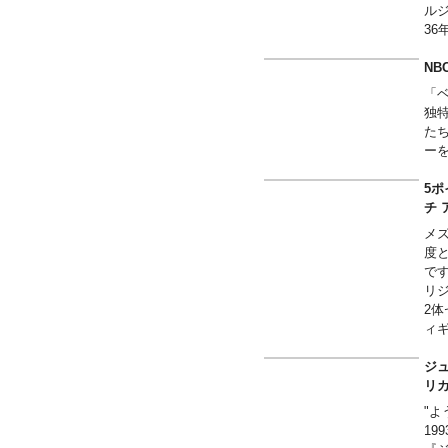
ル
3
NB
「
独
た
ー
5ポ
チ
メ
度
です
リ
2
ィ
ら
あ
ジュ
は
の
"
楽
1
[付