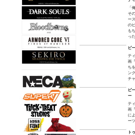
Fou
「
One 
そ
One 
ー
One
の
One
も
ジ
っ
Two 
ア
Four
※
ビ
One 
ま
テ
One 
商品
画
One
One:
ち
One
Hand
ン
One
App
チ
ジ
Two 
付
ビー
Fou
Six 
One 
Smi
One 
テ
Gri
Two
画
Ang
One 
に
Hel
One
ー
Shr
Car
トゥ
Ten 