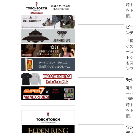
時
を
類
ン
ビー
ンチ
「
そ
ー
ト
も
ン
し
ム
5ポ
誕
ー
1
時
を
類
■各
バ
ワン
One 
デ