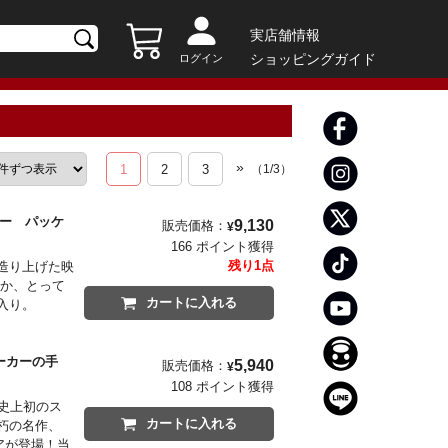
実店舗情報
ショッピングガイド
ログイン
»
1
2
3
（
1
/
3
）
カー パッケ
9,130
販売価格：
¥
166 ポイント獲得
残り1点
造り上げた映
るか、とって
カートに入れる
入り。
ョーカーの手
5,940
販売価格：
¥
108 ポイント獲得
史上初のス
カートに入れる
朽の名作、
アが登場！当