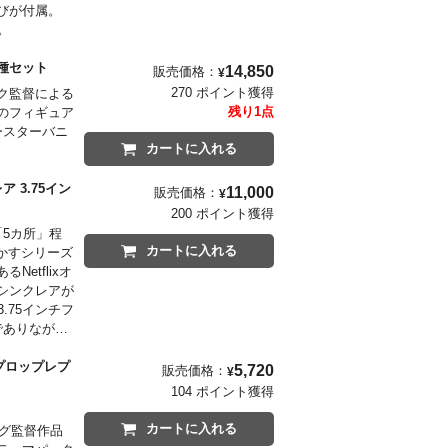
びが付属。
を。
: 3種セット
14,850
販売価格：
¥
270 ポイント獲得
ク監督による
残り1点
のフィギュア
ースターバニ
カートに入れる
ア 3.75イン
11,000
販売価格：
¥
200 ポイント獲得
5カ所」程
カートに入れる
かすシリーズ
etflixオ
シンクレアが
.75インチフ
でありなが
デーの相棒で
レイセットに
 プロップレプ
5,720
販売価格：
¥
再現した今回
104 ポイント獲得
、お手元でお
カートに入れる
ーグ監督作品