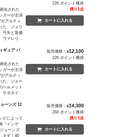
220 ポイント獲得
残り1点
て映画化された
ッガーが主演
カートに入れる
7がアルティ
った、ジェリ
、弓矢と装備
、ヴァレリ
いラインナッ
ィギュア バ
12,100
販売価格：
¥
220 ポイント獲得
て映画化された
カートに入れる
ッガーが主演
7がアルティ
った、ジェー
のヘルメット
、サボタイ、
たまらないラ
ョーンズ 12
14,300
販売価格：
¥
260 ポイント獲得
残り1点
ンビによって
画『インデ
カートに入れる
・ジョーンズ
ます！40