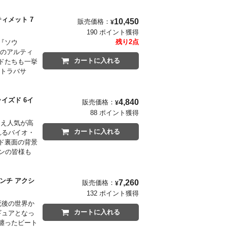
ィメット 7
10,450
販売価格：
¥
190 ポイント獲得
残り2点
『ソウ
カのアルティ
カートに入れる
ドたちも一挙
逆トラバサ
イズド 6イ
4,840
販売価格：
¥
88 ポイント獲得
加え人気が高
カートに入れる
れるバイオ・
ド裏面の背景
ンの皆様も
ンチ アクシ
7,260
販売価格：
¥
132 ポイント獲得
死後の世界か
カートに入れる
ギュアとなっ
纏ったビート