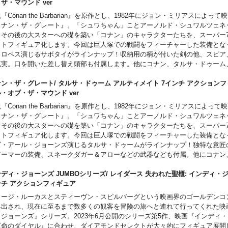
・ザ・マウンド ver
『Conan the Barbarian』を原作とし、1982年にジョン・ミリアスによっ
コナン・ザ・グレート』。「シュワちゃん」ことアーノルド・シュワルツェネ
、その後の大スターへの礎を築い「コナン」のキャラクターたちを、スーパー
ットフィギュア化します。今回は巨人塚での戦闘をフィーチャーした装備とな
・ロペス演じるサボタイがラインナップ！収納用の柄が付いた剣の他、スピア
充実。口を開いた差し替え頭部も付属します。他にコナン、タルサ・ドゥーム
・スピリットの顔ぶれで、飾って楽しい、遊んで楽しい、ファンにはたまらな
です！
ン・ザ・グレート/ タルサ・ドゥーム アルティメイト 7インチ アクションフ
ル・オブ・ザ・マウンド ver
『Conan the Barbarian』を原作とし、1982年にジョン・ミリアスによっ
コナン・ザ・グレート』。「シュワちゃん」ことアーノルド・シュワルツェネ
、その後の大スターへの礎を築い「コナン」のキャラクターたちを、スーパー
ットフィギュア化します。今回は巨人塚での戦闘をフィーチャーした装備とな
ズ・アール・ジョーンズ演じるタルサ・ドゥームがラインナップ！独特な意匠
アーマーの装備、スネークダガー＆アローなどの武器なども付属。他にコナン
ァレリア・スピリットの顔ぶれで、飾って楽しい、遊んで楽しい、ファンには
ンナップです！
ディ・ジョーンズ JUMBOシリーズ/ レイダース 失われた聖櫃: インディ・ジ
ンチ アクションフィギュア
ョージ・ルーカスとスティーヴン・スピルバーグという映画界のゴールデンコ
み出され、現在に至るまで数多くの観客を冒険の旅へと連れて行ってくれた映
・ジョーンズ』シリーズ。2023年6月公開のシリーズ第5作、映画『インディ
運命のダイヤル』に合わせ、ダイアモンドセレクトが大々的にフィギュア展開し