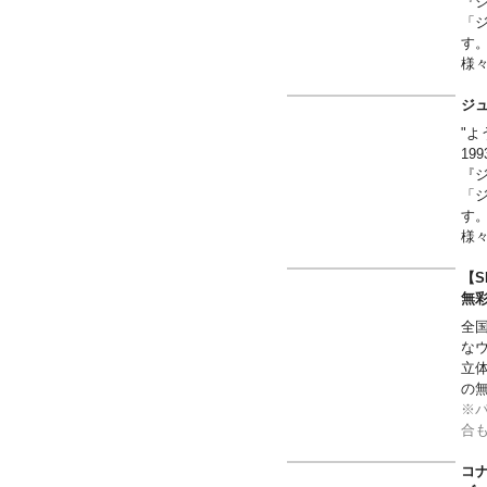
『
■ウ
「
■イ
す
■そ
様
れ
ー
ジュ
た
"
※
1
と
『
「
す
様
れ
【S
無
全
なウ
立
の
※
合
さ
コナ