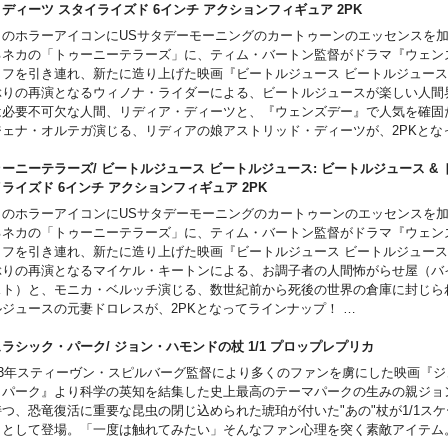
・ディーツ スタイライズド 6インチ アクションフィギュア 2PK
(1) pair of relaxed hands (L&R)
(1) pair of posing hands (L&R)
々のホラーアイコンにUSサタデーモーニングのカートゥーンのエッセンスを
(1) pair of fists (L&R)
るネカの「トゥーニーテラーズ」に、ティム・バートン監督がドラマ『ウェン
(1) resting hand (L)
ッフを引き連れ、新たに造り上げた映画『ビートルジュース ビートルジュース
(1) book holding hand (L)
ぶりの再演となるウィノナ・ライダーによる、ビートルジュースが楽しい人間
(1) nail file holding hand (R)
は必要不可欠な人間、リディア・ディーツと、『ウェンズデー』で人気を確固
(1) pointing hand (R)
ジェナ・オルテガ演じる、リディアの娘アストリッド・ディーツが、2PKとな
プ！
チューム:
パッケージは輸送用となりますため、パッケージに多少の傷やダメージがある
ーニーテラーズ/ ビートルジュース ビートルジュース: ビートルジュース & 
 jacket
す。
イライズド 6インチ アクションフィギュア 2PK
s shirt
々のホラーアイコンにUSサタデーモーニングのカートゥーンのエッセンスを
 pants
るネカの「トゥーニーテラーズ」に、ティム・バートン監督がドラマ『ウェン
ッフを引き連れ、新たに造り上げた映画『ビートルジュース ビートルジュース
ts
ぶりの再演となるマイケル・キートンによる、お調子者の人間怖がらせ屋（バ
スト）と、モニカ・ベルッチ演じる、数世紀前から死後の世界の倉庫に封じら
クセサリーパーツ:
ルジュースの元妻ドロレスが、2PKとなってラインナップ！
(1) tombstone with light-up feature
パッケージは輸送用となりますため、パッケージに多少の傷やダメージがある
 (1) pair of hammer arms
す。
ュラシック・パーク/ ジョン・ハモンドの杖 1/1 プロップレプリカ
 (1) book
993年スティーヴン・スピルバーグ監督により多くのファンを虜にした映画『
(1) nail file
・パーク』より科学の英知を結集した史上最高のテーマパークの生みの親ジョ
(1) One:12 Collective display base with logo
持つ、恐竜復活に重要な昆虫の閉じ込められた琥珀が付いた"あの"杖が1/1ス
(1) One:12 Collective adjustable display post
カとして登場。「一度は触れてみたい」そんなファン心理を突く素敵アイテム