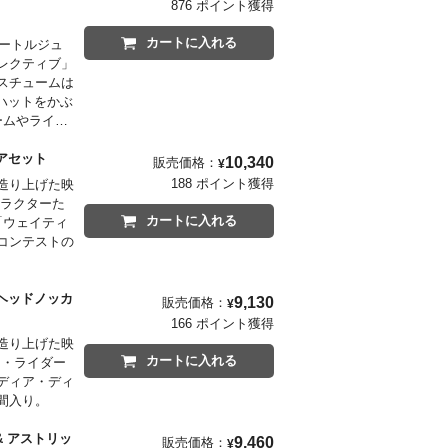
876 ポイント獲得
カートに入れる
ビートルジュ
コレクティブ」
スチュームは
ハットをかぶ
ームやライト
アイテム。
場合もござい
ィギュアセット
10,340
販売価格：
¥
188 ポイント獲得
造り上げた映
ャラクターた
カートに入れる
「ウェイティ
コンテストの
）ヘッドノッカ
9,130
販売価格：
¥
166 ポイント獲得
造り上げた映
カートに入れる
ナ・ライダー
ディア・ディ
間入り。
& アストリッ
9,460
販売価格：
¥