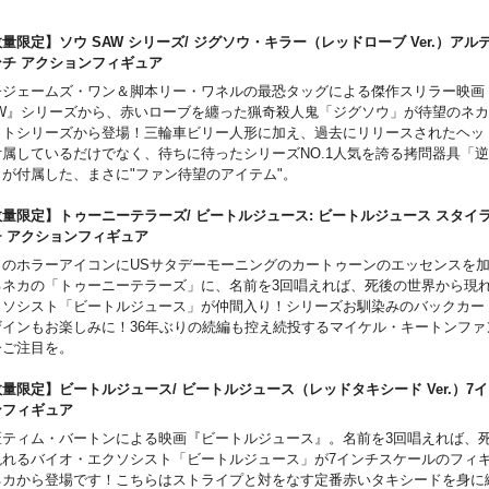
量限定】ソウ SAW シリーズ/ ジグソウ・キラー（レッドローブ Ver.）アルテ
ンチ アクションフィギュア
督ジェームズ・ワン＆脚本リー・ワネルの最恐タッグによる傑作スリラー映画
AW』シリーズから、赤いローブを纏った猟奇殺人鬼「ジグソウ」が待望のネ
ットシリーズから登場！三輪車ビリー人形に加え、過去にリリースされたヘッ
付属しているだけでなく、待ちに待ったシリーズNO.1人気を誇る拷問器具「
」が付属した、まさに"ファン待望のアイテム"。
量限定】トゥーニーテラーズ/ ビートルジュース: ビートルジュース スタイラ
チ アクションフィギュア
々のホラーアイコンにUSサタデーモーニングのカートゥーンのエッセンスを
るネカの「トゥーニーテラーズ」に、名前を3回唱えれば、死後の世界から現
クソシスト「ビートルジュース」が仲間入り！シリーズお馴染みのバックカー
ザインもお楽しみに！36年ぶりの続編も控え続投するマイケル・キートンファ
ひご注目を。
量限定】ビートルジュース/ ビートルジュース（レッドタキシード Ver.）7イ
ンフィギュア
匠ティム・バートンによる映画『ビートルジュース』。名前を3回唱えれば、
現れるバイオ・エクソシスト「ビートルジュース」が7インチスケールのフィ
ネカから登場です！こちらはストライプと対をなす定番赤いタキシードを身に