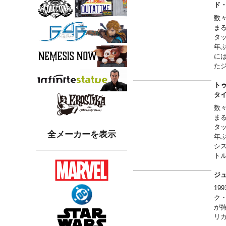
ド
One 
One 
数
One 
ま
One 
タ
One 
年
One 
に
One 
た
ッ
コス
※
トゥ
Suit
ま
タ
Dres
数
Suit
ま
Tie
タ
Boo
全メーカーを表示
年
シ
ア
ト
One 
※
One
ま
ジ
One
1
One 
ク
One 
が
One 
リ