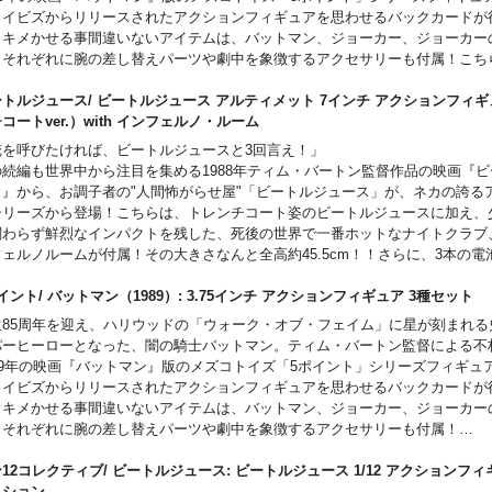
トイビズからリリースされたアクションフィギュアを思わせるバックカードが
トキメかせる事間違いないアイテムは、バットマン、ジョーカー、ジョーカー
。それぞれに腕の差し替えパーツや劇中を象徴するアクセサリーも付属！こち
」ことジョーカーの手下です。
トルジュース/ ビートルジュース アルティメット 7インチ アクションフィ
コートver.）with インフェルノ・ルーム
俺を呼びたければ、ビートルジュースと3回言え！」
の続編も世界中から注目を集める1988年ティム・バートン監督作品の映画『
ス』から、お調子者の"人間怖がらせ屋"「ビートルジュース」が、ネカの誇る
シリーズから登場！こちらは、トレンチコート姿のビートルジュースに加え、
関わらず鮮烈なインパクトを残した、死後の世界で一番ホットなナイトクラブ
フェルノルームが付属！その大きさなんと全高約45.5cm！！さらに、3本の電
くはUSB-C（ケーブル別売）でライトアップさせることも可能です。このド迫
はビートルジュースコレクションを華やかにしてくれるはず！
イント/ バットマン（1989）: 3.75インチ アクションフィギュア 3種セッ
生85周年を迎え、ハリウッドの「ウォーク・オブ・フェイム」に星が刻まれる
パーヒーローとなった、闇の騎士バットマン。ティム・バートン監督による不
989年の映画『バットマン』版のメズコトイズ「5ポイント」シリーズフィギュ
トイビズからリリースされたアクションフィギュアを思わせるバックカードが
トキメかせる事間違いないアイテムは、バットマン、ジョーカー、ジョーカー
。それぞれに腕の差し替えパーツや劇中を象徴するアクセサリーも付属！
付属品
ットマン
12コレクティブ/ ビートルジュース: ビートルジュース 1/12 アクションフィ
(1) Batman head portrait
ィション