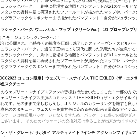
ジュラシック・パーク』。遺伝子工学により現代に蘇った恐竜たちが生息する
ェンズデー: アームx4、傘の柄の剣、傘カバー
ジュラシックパーク」、劇中に登場する地図とパンフレットが1/1スケールと
ーニッド: アームx4、リュックサック
。スタジオの資料を基に再現されたツアールートが描かれたマップや、パーク
の他: ハンド、プレイセット
々なグラフィックやスポンサーまで描かれたパンプレット！自分がジュラシッ
た気持ちになれる、ファンにとってはたまらないアイテムとなりました。新品
ンバージョンに対し、こちらはディノトランプレッドバージョン。「恐竜に踏
ラシック・パーク/ ウェルカム・マップ（クリーンVer.） 1/1 プロップ
」として、土汚れや泥のシミの様なアレンジが追加されました。
ようこそ！ジュラシックパークへ！"
ビニール下部に切れ込みがありますが、こちらはメーカー仕様で、意図的につ
993年に公開され、当時多くの観客を圧倒し魅了したスティーヴン・スピルバ
なります。
ジュラシック・パーク』。遺伝子工学により現代に蘇った恐竜たちが生息する
ジュラシックパーク」、劇中に登場する地図とパンフレットが1/1スケールと
。スタジオの資料を基に再現されたツアールートが描かれたマップや、パーク
々なグラフィックやスポンサーまで描かれたパンプレット！自分がジュラシッ
た気持ちになれる、ファンにとってはたまらないアイテムとなりました。
DCC2023 コミコン限定】ウェズリー・スナイプス THE EXILED（ザ・エク
彩色スタチュー
国のウェズリー・スナイプスファンの皆様お待たせいたしました！一部の方で
ェズリー・スナイプス主演のコミックス「THE EXILED（ザ・エクサイル
体化です。そのままで楽しむも良し、オリジナルのカラーリングを施すも良しな
無彩色のスタチュー。ウェズリーを貴方色に染める事が出来る最高なアイテム
パッケージは輸送用パッケージとなりますため、パッケージに多少の傷やダメ
もございます。 そのためパッケージの交換対応は承ることが出来かねますの
い。
ン・ザ・グレート/ サボタイ アルティメイト 7インチ アクションフィギュア