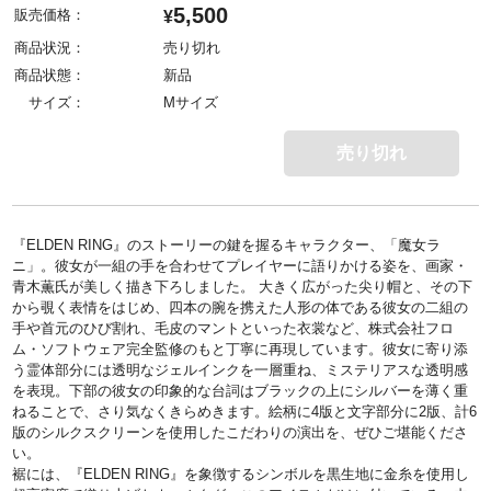
5,500
販売価格：
¥
商品状況：
売り切れ
商品状態：
新品
サイズ：
Mサイズ
売り切れ
『ELDEN RING』のストーリーの鍵を握るキャラクター、「魔女ラ
ニ」。彼女が一組の手を合わせてプレイヤーに語りかける姿を、画家・
青木薫氏が美しく描き下ろしました。 大きく広がった尖り帽と、その下
から覗く表情をはじめ、四本の腕を携えた人形の体である彼女の二組の
手や首元のひび割れ、毛皮のマントといった衣裳など、株式会社フロ
ム・ソフトウェア完全監修のもと丁寧に再現しています。彼女に寄り添
う霊体部分には透明なジェルインクを一層重ね、ミステリアスな透明感
を表現。下部の彼女の印象的な台詞はブラックの上にシルバーを薄く重
ねることで、さり気なくきらめきます。絵柄に4版と文字部分に2版、計6
版のシルクスクリーンを使用したこだわりの演出を、ぜひご堪能くださ
い。
裾には、『ELDEN RING』を象徴するシンボルを黒生地に金糸を使用し