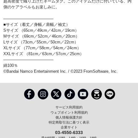
超高密度で織り上げたネームタグ。このアイテムだけに付いている、内
側のケアラベルもお楽しみに。
──────────────────
■サイズ（着丈／身幅／肩幅／袖丈）
Sサイズ （65cm／49cm／42cm／19cm）
Mサイズ （69cm／52cm／46cm／20cm）
Lサイズ （73cm／55cm／50cm／22cm）
XLサイズ （77cm／58cm／54cm／24cm）
XXLサイズ （81cm／63cm／57cm／25cm）
──────────────────
綿100％
©Bandai Namco Entertainment Inc. / ©2023 FromSoftware, Inc.
サービス利用規約
ウェブポイント利用規約
個人情報保護方針
特定商取引法に基づく表示
企業サイト
03-4550-6333
受付時間：10時～14時・16時～18時