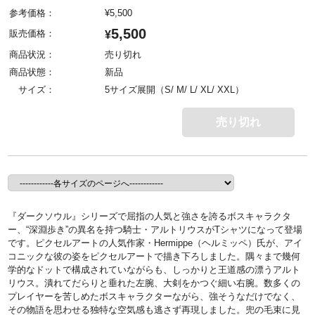
参考価格：
¥
5,500
5,500
販売価格：
¥
商品状況：
売り切れ
商品状態：
新品
サイズ：
5サイズ展開（S/ M/ L/ XL/ XXL）
売り切れ
『ダークソウル』シリーズで屈指の人気と強さを誇るボスキャラクタ
ー、“深淵歩き”の異名を持つ騎士・アルトリウスがTシャツになって登場
です。ピクセルアートの人気作家・Hermippe（ヘルミッペ）氏が、アイ
コニックな彼の姿をピクセルアートで描き下ろしました。隅々まで幾何
学的なドットで構成されていながらも、しっかりと王道感の漂うアルト
リウス。潰れてだらりと垂れた左腕、大剣をかつぐ細い右腕。数多くの
プレイヤーを苦しめたボスキャラクターながら、強そうなだけでなく、
その物語を思わせる独特な空気感も逃さず再現しました。兜の毛束に見