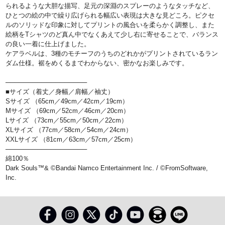
られるような大胆な描写、足元の深淵のスプレーのようなタッチなど、
ひとつの絵の中で繰り広げられる幅広い表現は大きな見どころ。ピクセ
ルのソリッドな印象に対してプリントの風合いを柔らかく調整し、また
絵柄をTシャツのど真ん中でなくあえて少し右に寄せることで、バランス
の良い一着に仕上げました。
ケアラベルは、3種のモチーフのうちのどれかがプリントされているラン
ダム仕様。裾をめくるまでわからない、密かなお楽しみです。
──────────────────
■サイズ（着丈／身幅／肩幅／袖丈）
Sサイズ （65cm／49cm／42cm／19cm）
Mサイズ （69cm／52cm／46cm／20cm）
Lサイズ （73cm／55cm／50cm／22cm）
XLサイズ （77cm／58cm／54cm／24cm）
XXLサイズ （81cm／63cm／57cm／25cm）
──────────────────
綿100％
Dark Souls™& ©Bandai Namco Entertainment Inc. / ©FromSoftware,
Inc.