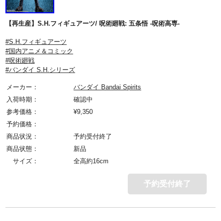
【再生産】S.H.フィギュアーツ/ 呪術廻戦: 五条悟 -呪術高専-
#S.H.フィギュアーツ
#国内アニメ＆コミック
#呪術廻戦
#バンダイ S.H.シリーズ
メーカー：
バンダイ Bandai Spirits
入荷時期：
確認中
参考価格：
¥
9,350
予約価格：
商品状況：
予約受付終了
商品状態：
新品
サイズ：
全高約16cm
予約受付終了