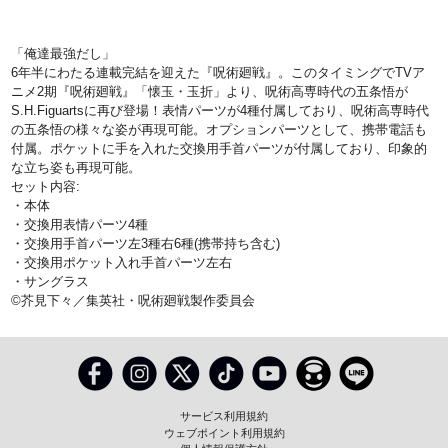
「俺達最強だし」
6年半にわたる連載完結を迎えた『呪術廻戦』。このタイミングでTVア
ニメ2期『呪術廻戦』「懐玉・玉折」より、呪術高専時代の五条悟が
S.H.Figuartsに再び登場！表情パーツが4種付属しており、呪術高専時代
の五条悟の様々な姿が再現可能。オプションパーツとして、携帯電話も
付属。ポケットに手を入れた交換用手首パーツが付属しており、印象的
な立ち姿も再現可能。
セット内容:
・本体
・交換用表情パーツ4種
・交換用手首パーツ左3種右6種(携帯持ち含む)
・交換用ポケット入れ手首パーツ左右
・サングラス
©芥見下々／集英社・呪術廻戦製作委員会
サービス利用規約
ウェブポイント利用規約