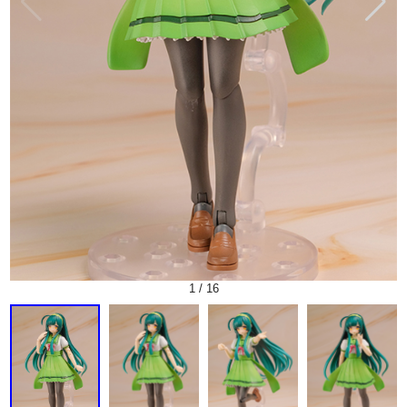
1
/
16