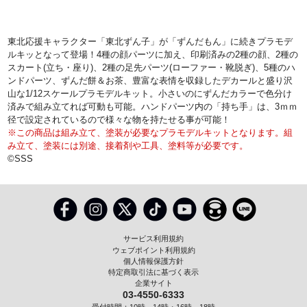
東北応援キャラクター「東北ずん子」が「ずんだもん」に続きプラモデ
ルキッとなって登場！4種の顔パーツに加え、印刷済みの2種の顔、2種の
スカート(立ち・座り)、2種の足先パーツ(ローファー・靴脱ぎ)、5種のハ
ンドパーツ、ずんだ餅＆お茶、豊富な表情を収録したデカールと盛り沢
山な1/12スケールプラモデルキット。小さいのにずんだカラーで色分け
済みで組み立てれば可動も可能。ハンドパーツ内の「持ち手」は、3ｍｍ
径で設定されているので様々な物を持たせる事が可能！
※この商品は組み立て、塗装が必要なプラモデルキットとなります。組
み立て、塗装には別途、接着剤や工具、塗料等が必要です。
©SSS
サービス利用規約
ウェブポイント利用規約
個人情報保護方針
特定商取引法に基づく表示
企業サイト
03-4550-6333
受付時間：10時～14時・16時～18時