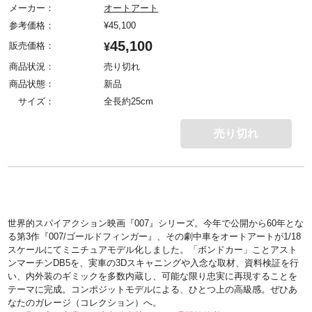
メーカー：
オートアート
参考価格：
¥
45,100
45,100
販売価格：
¥
商品状況：
売り切れ
商品状態：
新品
サイズ：
全長約25cm
売り切れ
世界的スパイアクション映画『007』シリーズ。今年で公開から60年とな
る第3作『007/ゴールドフィンガー』、その劇中車をオートアートが1/18
スケールにてミニチュアモデル化しました。「ボンドカー」ことアスト
ンマーチンDB5を、実車の3Dスキャニングや入念な取材、資料検証を行
い、内外装のギミックを多数内蔵し、可能な限り忠実に再現することを
テーマに完成。コンポジットモデルによる、ひとつ上の高級感。ぜひあ
なたのガレージ（コレクション）へ。