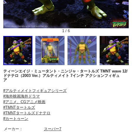
1
/
6
ティーンエイジ・ミュータント・ニンジャ・タートルズ TMNT wave 12/
ドナテロ（2003 Ver.）アルティメイト 7インチ アクションフィギュ
ア
#アルティメイトフィギュアシリーズ
#海外映画海外ドラマ
#アニメ、CGアニメ映画
#TMNTタートルズ
#TMNTタートルズドナテロ
#カートゥーン
メーカー：
スーパー7