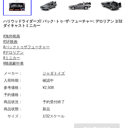
ハリウッドライダーズ/ バック･トゥ･ザ･フューチャー: デロリアン 1/32
ダイキャストミニカー
#海外映画
#SF映画
#バックトゥザフューチャー
#デロリアン
#ミニカー
#映画劇中車
メーカー：
ジャダトイズ
入荷時期：
確認中
参考価格：
¥
2,508
予約価格：
商品状況：
予約受付終了
商品状態：
新品
サイズ：
1/32スケール