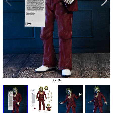
1
/
16