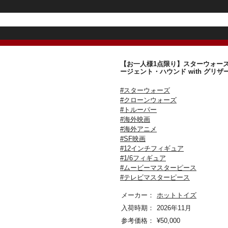
【お一人様1点限り】スターウォーズ 
ージェント・ハウンド with グ
#スターウォーズ
#クローンウォーズ
#トルーパー
#海外映画
#海外アニメ
#SF映画
#12インチフィギュア
#1/6フィギュア
#ムービーマスターピース
#テレビマスターピース
メーカー：
ホットトイズ
入荷時期：
2026年11月
参考価格：
¥
50,000