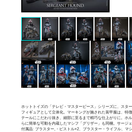
ホットトイズの「テレビ・マスターピース」シリーズに、スター
フィギュアとして立体化。マーキングが施された装甲服は、特
テールにこだわり抜き、細部に至るまで精巧な仕上がりに。ホル
らに簡単な可動を内蔵したマシフ「グリザー」も同梱。サージ
付属品: ブラスター,・ピストル×2、ブラスター・ライフル、マ