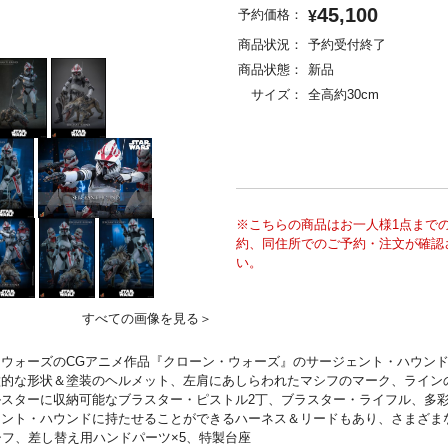
45,100
予約価格：
¥
商品状況：
予約受付終了
商品状態：
新品
サイズ：
全高約30cm
※こちらの商品はお一人様1点まで
約、同住所でのご予約・注文が確認
い。
すべての画像を見る＞
ウォーズのCGアニメ作品『クローン・ウォーズ』のサージェント・ハウンドが
徴的な形状＆塗装のヘルメット、左肩にあしらわれたマシフのマーク、ライン
スターに収納可能なブラスター・ピストル2丁、ブラスター・ライフル、多
ェント・ハウンドに持たせることができるハーネス＆リードもあり、さまざま
シフ、差し替え用ハンドパーツ×5、特製台座