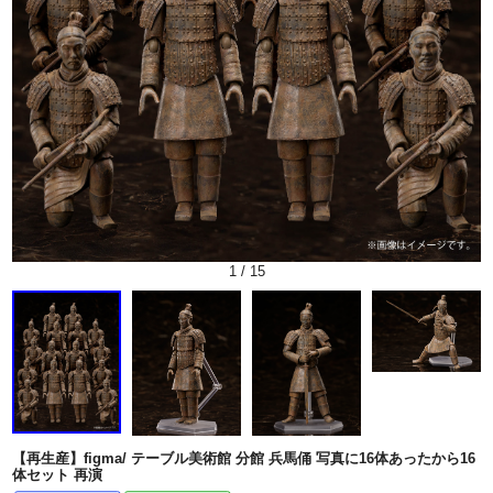
1
/
15
【再生産】figma/ テーブル美術館 分館 兵馬俑 写真に16体あったから16
体セット 再演