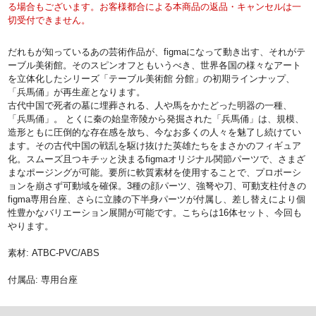
る場合もございます。お客様都合による本商品の返品・キャンセルは一
切受付できません。
だれもが知っているあの芸術作品が、figmaになって動き出す、それがテ
ーブル美術館。そのスピンオフともいうべき、世界各国の様々なアート
を立体化したシリーズ「テーブル美術館 分館」の初期ラインナップ、
「兵馬俑」が再生産となります。
古代中国で死者の墓に埋葬される、人や馬をかたどった明器の一種、
「兵馬俑」。 とくに秦の始皇帝陵から発掘された「兵馬俑」は、規模、
造形ともに圧倒的な存在感を放ち、今なお多くの人々を魅了し続けてい
ます。その古代中国の戦乱を駆け抜けた英雄たちをまさかのフィギュア
化。スムーズ且つキチッと決まるfigmaオリジナル関節パーツで、さまざ
まなポージングが可能。要所に軟質素材を使用することで、プロポーシ
ョンを崩さず可動域を確保。3種の顔パーツ、強弩や刀、可動支柱付きの
figma専用台座、さらに立膝の下半身パーツが付属し、差し替えにより個
性豊かなバリエーション展開が可能です。こちらは16体セット、今回も
やります。
素材: ATBC-PVC/ABS
付属品: 専用台座