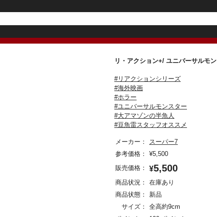
リ・アクション+/ ユニバーサルモ
#リアクションシリーズ
#海外映画
#ホラー
#ユニバーサルモンスター
#大アマゾンの半魚人
#豆魚雷スタッフオススメ
メーカー：
スーパー7
参考価格：
¥
5,500
5,500
販売価格：
¥
商品状況：
在庫あり
商品状態：
新品
サイズ：
全高約9cm