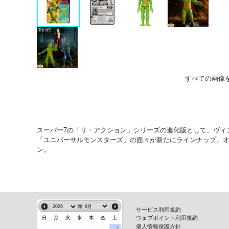
すべての画像
スーパー7の「リ・アクション」シリーズの進化版として、ヴィン
「ユニバーサルモンスターズ」の面々が新たにラインナップ。オ
ン。
年
サービス利用規約
ウェブポイント利用規約
日
月
火
水
木
金
土
個人情報保護方針
1