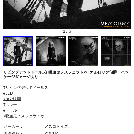
1
/
6
リビングデッドドールズ/ 吸血鬼ノスフェラトゥ: オルロック伯爵 パッ
ケージダメージあり
#リビングデッドドールズ
#LDD
#海外映画
#ホラー
#ドール
#吸血鬼ノスフェラトゥ
メーカー：
メズコトイズ
参考価格：
¥
13,310