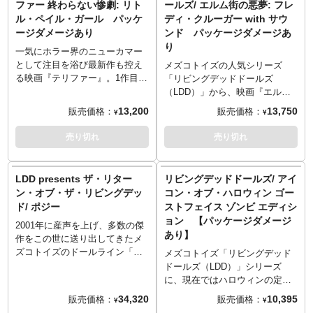
ファー 終わらない惨劇: リト
ールズ/ エルム街の悪夢: フレ
ンを受けてデザインされた白い
イスパーツを取り換え出来、ジ
ル・ペイル・ガール パッケ
ディ・クルーガー with サウ
マスク部は、LDDフォーマット
ャケットも付属しているので、
ージダメージあり
ンド パッケージダメージあ
でもその異質さは健在。
ラストで舞うレザーフェイスも
り
再現可能。リアル表現のフェイ
一気にホラー界のニューカマー
スパーツとLDD特有のキュート
として注目を浴び最新作も控え
メズコトイズの人気シリーズ
なボディが相まってコワカワイ
る映画『テリファー』。1作目よ
「リビングデッドドールズ
イを具現化！ぜひ2パターンの
りさらにゴア感がパワーアップ
（LDD）」から、映画『エルム
LDDレザーフェイスをご堪能く
し失神者続出と言われた『テリ
街の悪夢』シリーズの殺人鬼フ
13,200
13,750
販売価格：
販売価格：
¥
¥
ださい。
ファー 終わらない惨劇』より、
レディ・クルーガーが再登場で
※パッケージは輸送用となりま
アート・ザ・クラウンの謎のサ
す。世界的ホラーアイコンの一
売り切れ
売り切れ
すため、パッケージに多少の傷
イドキック「リトル・ペイル・
人でもあるフレディを、全身5箇
やダメージがある場合もござい
ガール」がメズコトイズの人気
所可動のボディを用い、シリー
ます。
シリーズ「リビングデッドドー
ズ第一弾の『エルム街の悪夢』
LDD presents ザ・リター
リビングデッドドールズ/ アイ
ルズ（LDD）」の仲間入り！ア
劇中イメージでLDDフォーマッ
ン・オブ・ザ・リビングデッ
コン・オブ・ハロウィン ゴー
ート・ザ・クラウンに似たコス
トに落とし込み。焼けただれた
ド/ ポジー
ストフェイス ゾンビ エディシ
チュームや何を考えているか分
頭部も、演じるロバート・イン
ョン 【パッケージダメージ
からない表情まで、LDDにピッ
グランドの雰囲気をよくつかん
2001年に産声を上げ、多数の傑
あり】
タリなキャラクター。髪型まで
だ好造型です。トレードマーク
作をこの世に送り出してきたメ
LDDらしさ満点です！
のハットは着脱可能。そして、
ズコトイズのドールライン「リ
メズコトイズ「リビングデッド
※パッケージは輸送用となりま
今回最大の注目はサウンドギミ
ビングデッドドールズ」。最早
ドールズ（LDD）」シリーズ
すため、パッケージに多少の傷
ックの内蔵！背中のボタンを押
伝説とも言えるオリジナルライ
に、現在ではハロウィンの定番
やダメージがある場合もござい
すことで、シリーズ全作からセ
ンが、新たな次世代LDD「ザ・
コスプレとして知られる殺人鬼
34,320
10,395
販売価格：
販売価格：
¥
¥
ます。
レクトされた7種のフレーズでフ
リターン・オブ・ザ・リビング
ゴーストフェイスふたたび！ウ