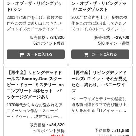
ン・オブ・ザ・リビングデッ
ン・オブ・ザ・リビングデッ
ヴィットが登場。お馴染みのラ
クラウンを全高約27センチのド
ド/ シン
ド/ エッグゾシスト
イダースジャケットにダスター
ール化。全5箇所が可動し、右手
コートのブラック・オン・ブラ
に肉切り包丁を持たせることで
2001年に産声を上げ、多数の傑
2001年に産声を上げ、多数の傑
ックのレイヤードスタイルはも
狂気な場面も演出可能！可愛い
作をこの世に送り出してきたメ
作をこの世に送り出してきたメ
ちろん、髭を生やしたその表情
スタイルで造形されながらも、
ズコトイズのドールライン「リ
ズコトイズのドールライン「リ
の雰囲気までをLDDスタイルに
身がすくむような恐ろしさ。ク
ビングデッドドールズ」。最早
ビングデッドドールズ」。充電
34,320
29,700
販売価格：
販売価格：
¥
¥
見事に落とし込んだアイテム。
ラウンの持つその魅力はLDDに
伝説とも言えるオリジナルライ
期間を経て、新たな次世代
624 ポイント獲得
540 ポイント獲得
なっても健在です。
ンが、新たな次世代LDD「ザ・
LDD「ザ・リターン・オブ・
リターン・オブ・ザ・リビング
ザ・リビングデッド」がスター
カートに入れる
カートに入れる
デッド」となって復活。今回登
トしました！復活第一弾として
場したのは、記念すべきシリー
先に発表となった「サディ」に
ズ1にラインナップされていた
続くは、こちらも初期の傑作
【再生産】リビングデッドド
【再生産】リビングデッドド
「シン」！新たなダミアンに
「エッグゾシスト」です。待望
ールズ/ Scooby-Doo スクー
ールズ/ IT イット それが見え
は、交換可能な2種の"デスマス
と言ってもいい今回の再ライン
ビー・ドゥー: ミステリー inc
たら、終わり。: ペニーワイ
ク"フェイスパーツ、そしてリア
ナップでは、ウサギの着ぐるみ
コンプリート 4体セット パ
ズ
ルなガラス調の素材を使用して
コスチューム（なんと耳にワイ
ッケージダメージあり
再現された眼球は通常と赤目の2
ヤー内蔵！）、首元に巻かれた
ペニーワイズとデリーの秘密に
種が付属。ボディは約18個所に
縄と、エッグゾシストらしさが
迫る前日譚ドラマで再び盛り上
1970年代から今なお愛されるア
増えた可動域で、ポージングの
そのままでよみがえり。ボディ
がりをみせる『IT／イット』。
ニメーション作品『スクービ
幅も格段にアップ！コスチュー
は約18個所に増えた可動域で、
そんなタイミングで、メズコト
ー・ドゥー』。現在ではカート
ムも襟元に「666」の刺繡が施さ
ポージングの幅が格段にアッ
イズの人気シリーズ「リビング
ゥーンで『ビー・クール スクー
34,320
販売価格：
¥
れた赤いベルベットのドレス、
プ！リアルなガラス調の素材を
デッドドールズ（LDD）」か
ビー・ドゥー！』、実写映画も
11,550
予約価格：
624 ポイント獲得
¥
フリルの付いた靴下、Tストラッ
使い、眼球可動も内蔵。手に持
ら、『IT それが見えたら、終わ
展開するこの人気作を、メズコ