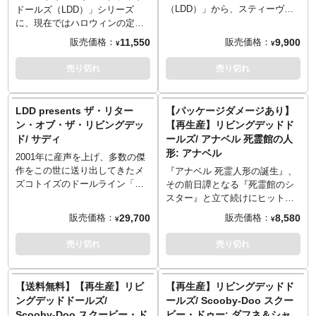
ます。
ます。可愛いスタイルで造形さ
ク」が再生産となります。修道
（LDD）」から、スティーヴ
ドールズ（LDD）」シリーズ
れながらも、身がすくむような
女姿はLDDフォーマットと相性
ン・キング原作で1990年に公開
に、現在ではハロウィンの定番
恐ろしさ。クラウンの持つその
がとても良く、さらに不気味さ
された映画『IT イット』からペ
コスプレとして知られる殺人鬼
11,550
9,900
販売価格：
販売価格：
¥
¥
魅力はLDDになっても健在で
を演出。頭部の仕上がりも良
ニーワイズが再ラインナップし
ゴーストフェイスふたたび！ウ
す。
く、現在まで再生産の声が多数
ました。他のLDDシリーズと同
ェス・クレイヴンによる映画
売り切れ
売り切れ
※パッケージは輸送用の保護材
あった、ドールとして高い完成
じく全身5箇所可動となったティ
『スクリーム』シリーズや、非
となりますため、多少の傷やダ
度を誇った逸品。パッケージは
ム・カリー演じる道化師「ペニ
対称ホラーサバイバル対戦アク
メージがある場合もございま
ウィンドウボックス仕様で、そ
ーワイズ」の、真っ赤な髪、真
ションゲーム『Dead by
LDD presents ザ・リター
【パッケージダメージあり】
す。そのためパッケージの交換
のままコレクションするのにも
っ白な顔、威嚇する表情まで、
Daylight』へのコラボ参戦でも知
ン・オブ・ザ・リビングデッ
【再生産】リビングデッドド
対応は承ることが出来かねます
最適です。
劇中の姿をしっかりLDDフォー
られる、恐怖の象徴であるゴー
ド/ サディ
ールズ/ アナベル 死霊館の人
のでご了承ください。
※パッケージにダメージあり
マットに落とし込みしていま
ストフェイス。エドヴァルド・
形: アナベル
す。特別ウィンドウボックス仕
ムンクの芸術作品『叫び The
2001年に産声を上げ、多数の傑
様のパッケージには、アクセサ
Scream』からインスピレーショ
作をこの世に送り出してきたメ
『アナベル 死霊人形の誕生』、
リーとして赤いバルーンも付
ンを受けてデザインされたマス
ズコトイズのドールライン「リ
その前日譚となる『死霊館のシ
属。人気再燃したリブート版の
ク部が、今度はゾンビ風なデザ
ビングデッドドールズ」。メイ
スター』と立て続けにヒットを
存在も同シリーズにあり、新旧
インに！塗装が剝げ落ちたり、
ンシリーズをクローズして数
飛ばしている『死霊館』ユニバ
29,700
8,580
販売価格：
販売価格：
¥
¥
ペニーワイズで並べる機会が到
ヒビが入ったりと、長きに渡り
年…ここに新たなLDDが解禁と
ース。メズコトイズの「リビン
来！
人々を「恐怖」させてきたよう
なりました！その名も「ザ・リ
グデッドドールズ（LDD）」か
売り切れ
売り切れ
な姿になりました。真っ黒のロ
ターン・オブ・ザ・リビングデ
らリリースされていた映画『ア
ーブ、手にはハンティングナイ
ッド」。次世代となるLDD本体
ナベル 死霊館の人形』版アナベ
フというシンプル装備は前回と
は、約5個所可動の死後硬直モー
ルが再生産決定です。悪魔に憑
【送料無料】【再生産】リビ
【再生産】リビングデッドド
同じながら、その気味悪さは倍
ドから、一気に約18個所に増え
かれた「呪いの人形」アナベル
ングデッドドールズ/
ールズ/ Scooby-Doo スクー
増！？
アクティブモードに。新造型と
をLDDフォーマットに落とし込
Scooby-Doo スクービー・ド
ビー・ドゥー: ダフネ＆シャ