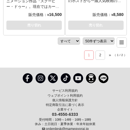
ってしまうというメタ視点な仕
る屍（リビングデッド）」にな
のホストから一躍人気映画のキ
ニメーション作品『スクービ
様も面白い！各キャラに付属す
ってしまうというメタ視点な仕
ャラクターとなった「エルヴァ
ー・ドゥー』。現在ではカート
るパーツを組み合わせることで
様も面白い！ヴェルマ＆フレッ
イラ」。そのエルヴァイラがメ
ゥーンで『ビー・クール スクー
16,500
8,580
販売価格：
販売価格：
¥
¥
マスコット「スクービー・ドゥ
ド、ダフネ＆シャギーの「ミス
ズコのリビングデッドドールズ
ビー・ドゥー！』、実写映画も
ー」が完成します。こちらは
テリー社」メンバーの計4体のセ
シリーズからドール化です！
展開するこの人気作を、メズコ
売り切れ
売り切れ
「リッチすぎて超ポジティブ」
ットで、各キャラに付属するパ
1988年公開の映画『エルヴァイ
トイズが「リビングデッドドー
ダフネと、「スクービー・ドゥ
ーツを組み合わせることでマス
ラ Elvira, Mistress of the Dark』
ルズ（LDD）」シリーズでドー
ーの飼い主」シャギーの2体セッ
コット「スクービー・ドゥー」
でのエルヴァイラをLDDフォー
ル化しました！アニメと相性が
トです。
が完成！
マットに落とし込みながら、胸
いいLDDデザインへの落とし込
元が大きく開き、大胆なスリッ
みにより、ちょっぴりオールド
»
1
2
（
1
/
2
）
トが入ったドレス、トレードマ
感漂う雰囲気に。数々のミステ
ークのひとつでもある斬新なヘ
リーを解き明かしていくストー
アスタイル、心までのぞき込ん
リーなのに、自分たちが「生き
でくるような上目遣いと、妖艶
る屍（リビングデッド）」にな
な姿に見事アレンジ！腰ベルト
ってしまうというメタ視点な仕
には短剣を装備。映画に合わせ
様も面白い！各キャラに付属す
たデザインとなるウィンドウパ
るパーツを組み合わせることで
サービス利用規約
ッケージを採用しているので、
マスコット「スクービー・ドゥ
ウェブポイント利用規約
そのまま飾れます！
ー」が完成します。こちらはこ
個人情報保護方針
特定商取引法に基づく表示
ちらは「メガネは頭脳キャラの
企業サイト
必需品」ヴェルマと、「ちょっ
03-4550-6333
とナルシストの気もあるけどナ
受付時間：10時～14時・16時～18時
イスガイ」フレッドの2体セット
休み：土日祝日・夏季休業・年末年始休業
です。
orderdesk@mamegyorai.jp