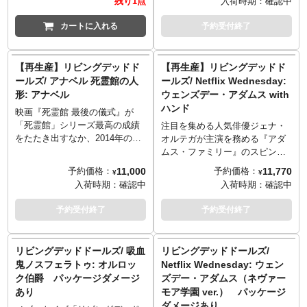
残り1点
入荷時期：
確認中
プの靴と凝った仕様に。他にも
たせることが出来るバスケット
り。』のペニーワイズが再生産
トイズが「リビングデッドドー
炎の王冠やサタニックケープな
には虫、ムシ、蟲。デザインが
決定！他のLDDシリーズと同じ
ルズ（LDD）」シリーズでドー
カートに入れる
予約受付終了
ど、小さな悪魔シンを演出する
凝っているたまごも5個付属しま
く全身5箇所可動となったビル・
ル化しました！アニメと相性が
豊富なアクセサリーも魅力で
す。サディ、エッグゾシストの
スカルスガルド演じる「ペニー
いいLDDデザインへの落とし込
す。
次は…今後のシリーズ展開が楽
ワイズ」、オレンジレッドの髪
みにより、ちょっぴりオールド
【再生産】リビングデッドド
【再生産】リビングデッドド
ぜひ他の次世代LDDと共に新た
しみです！
の毛、真っ白な顔、その顔に入
感漂う雰囲気に。数々のミステ
ールズ/ アナベル 死霊館の人
ールズ/ Netflix Wednesday:
な世界をお楽しみください。
った隈取りのようなライン、
リーを解き明かしていくストー
形: アナベル
ウェンズデー・アダムス with
※入荷数の減数などによりご予
「狂気」を指し示す眼など、劇
リーなのに、自分たちが「生き
ハンド
約をキャンセル頂く場合や、分
中の姿をしっかりLDDフォーマ
る屍（リビングデッド）」にな
映画『死霊館 最後の儀式』が
納での入荷となる場合がござい
ットに落とし込んでいます。フ
ってしまうというメタ視点な仕
「死霊館」シリーズ最高の成績
注目を集める人気俳優ジェナ・
ます。またパッケージは輸送用
リフリのフリルが付いたコスチ
様も面白い！ヴェルマ＆フレッ
をたたき出すなか、2014年の映
オルテガが主演を務める『アダ
となりますため、パッケージに
ュームも、布製というメリット
ド、ダフネ＆シャギーの「ミス
画『アナベル 死霊館の人形』版
ムス・ファミリー』のスピンオ
多少の傷やダメージがある場合
を最大限に生かして表現。特別
テリー社」メンバーの計4体のセ
アナベルの「リビングデッドド
フドラマ『ウェンズデー』。シ
11,000
11,770
予約価格：
予約価格：
¥
¥
もございます。
ウィンドウボックス仕様のパッ
ットで、各キャラに付属するパ
ールズ（LDD）」が再生産決
ーズン2もスタートし、盛り上が
入荷時期：
確認中
入荷時期：
確認中
【THE LIVING DEAD DOLLS -
ケージには、アクセサリーとし
ーツを組み合わせることでマス
定！悪魔に憑かれた「呪いの人
りを見せる中、メズコからは、
SIN】
てあの赤いバルーンも付属しま
コット「スクービー・ドゥー」
形」アナベルをLDDフォーマッ
主人公の頭脳明晰で皮肉屋、そ
予約受付終了
予約受付終了
■Doll:
す。
が完成！
トに落とし込み、ドレスのよう
していつも暗い面持ちのアダム
Approximately 10"tall
※『ヴェルマ』と『フレッド』
な服装、三つ編みされた植毛ヘ
ス家の長女「ウェンズデー」の
Eighteen (18) points of
のパッケージにダメージがあり
ア、ペイントで再現された顔の
リビングデッドドールズが再
リビングデッドドールズ/ 吸血
リビングデッドドールズ/
articulation
ます。
傷など、劇中の雰囲気を演出し
び！白襟の黒ワンピース、レギ
鬼ノスフェラトゥ: オルロッ
Netflix Wednesday: ウェン
Two (2) interchangeable,
ています。可動域は他のLDDシ
ンスにブーツと、少しクラシカ
ク伯爵 パッケージダメージ
ズデー・アダムス（ネヴァー
expressive "Death Masks"
リーズと同じく全身5箇所、パッ
ルな姿は、劇中のウェンズデー
あり
モア学園 ver.） パッケージ
Two (2) sets of glass-like eyes
ケージは映画の雰囲気に合わせ
と同じ。作品の雰囲気との相性
ダメージあり
Six (6) interchangeable hands