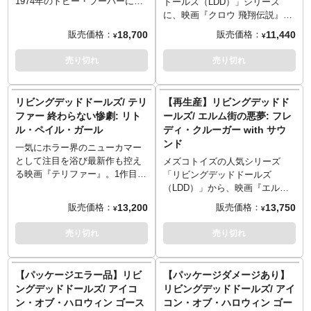
様となって、おどろおどろしい
1974年のトビー・フーパーによ
ドールズ（LDD）」シリーズ
雰囲気がマシマシに！血塗られ
る傑作映画『悪魔のいけにえ』
に、映画『クロウ 飛翔伝説』か
たナイフもアクセサリーとして
から、DXエディションとなった
らエリック・ドレイヴンがライ
18,700
11,440
販売価格：
販売価格：
¥
¥
付属しています！
レザーフェイスが、メズコの看
ンナップです。ジェームズ・オ
板シリーズ「リビングデッドド
バーによる原作コミックからの
売り切れ
売り切れ
ールズ（LDD）」に舞い戻る！
実写映画として、そしてあの
今回はDXの名の通り、キリング
「ブルース・リーの息子」ブラ
マスクとプリティマスクのフェ
ンドン・リーの遺作としても知
リビングデッドドールズ/ テリ
【再生産】リビングデッドド
イスパーツを取り換え出来、ジ
られる『クロウ 飛翔伝説』。
ファー 終わらない惨劇: リト
ールズ/ エルム街の悪夢: フレ
ャケットも付属しているので、
「復讐」をテーマにしたダーク
ル・ペイル・ガール
ディ・クルーガー with サウ
ラストで舞うレザーフェイスも
な世界観そのままに、劇中のエ
ンド
再現可能。リアル表現のフェイ
リックをLDDフォーマットでフ
一気にホラー界のニューカマー
スパーツとLDD特有のキュート
ィギュア化しました。うっすら
として注目を浴び最新作も控え
メズコトイズの人気シリーズ
なボディが相まってコワカワイ
笑みを浮かべた表情、その顔に
る映画『テリファー』。1作目よ
「リビングデッドドールズ
イを具現化！ぜひ2パターンの
施した特殊メイク、レザー風の
りさらにゴア感がパワーアップ
（LDD）」から、映画『エルム
LDDレザーフェイスをご堪能く
質感となった着脱可能オーバー
し失神者続出と言われた『テリ
街の悪夢』シリーズの殺人鬼フ
13,200
13,750
販売価格：
販売価格：
¥
¥
ださい。
コート、ネックレス状にした婚
ファー 終わらない惨劇』より、
レディ・クルーガーが再登場で
※パッケージは輸送用となりま
約者シェリーの指輪など、おさ
アート・ザ・クラウンの謎のサ
す。世界的ホラーアイコンの一
売り切れ
売り切れ
すため、パッケージに多少の傷
えるべきポイントはしっかり再
イドキック「リトル・ペイル・
人でもあるフレディを、全身5箇
やダメージがある場合もござい
現！
ガール」がメズコトイズの人気
所可動のボディを用い、シリー
ます。
シリーズ「リビングデッドドー
ズ第一弾の『エルム街の悪夢』
【パッケージエラー品】リビ
【パッケージダメージあり】
ルズ（LDD）」の仲間入り！ア
劇中イメージでLDDフォーマッ
ングデッドドールズ/ アイコ
リビングデッドドールズ/ アイ
ート・ザ・クラウンに似たコス
トに落とし込み。焼けただれた
ン・オブ・ハロウィン ゴース
コン・オブ・ハロウィン ゴー
チュームや何を考えているか分
頭部も、演じるロバート・イン