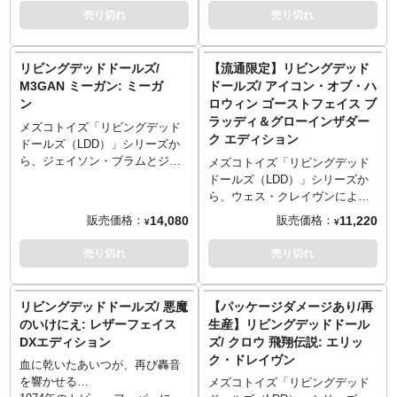
レディが囁きます。あの悪夢の
デッド」となって復活。今回登
ェス・クレイヴンによる映画
売り切れ
売り切れ
続きはリビングデッドドールズ
場したのは、記念すべきシリー
『スクリーム』シリーズや、非
で。
ズ1にラインナップされていた
対称ホラーサバイバル対戦アク
「ポジ―」！新たなポジーに
ションゲーム『Dead by
リビングデッドドールズ/
【流通限定】リビングデッド
は、交換可能な2種の"デスマス
Daylight』へのコラボ参戦でも知
M3GAN ミーガン: ミーガ
ドールズ/ アイコン・オブ・ハ
ク"フェイスパーツや、オリジナ
られる、恐怖の象徴であるゴー
ン
ロウィン ゴーストフェイス ブ
ルでも付属していた白いバラも
ストフェイス。エドヴァルド・
ラッディ＆グローインザダー
付属しています。ボディは約18
ムンクの芸術作品『叫び The
メズコトイズ「リビングデッド
ク エディション
個所に増えた可動域で、ポージ
Scream』からインスピレーショ
ドールズ（LDD）」シリーズか
ングの幅も格段にアップ！眼球
ンを受けてデザインされたマス
ら、ジェイソン・ブラムとジェ
メズコトイズ「リビングデッド
も可動可能に。特徴的な朽ちた
ク部が、今度はゾンビ風なデザ
ームズ・ワンのタッグで製作さ
ドールズ（LDD）」シリーズか
ドレス、フード部分にワイヤー
インに！塗装が剝げ落ちたり、
れ、世界的大ヒットとなった映
ら、ウェス・クレイヴンによる
が内蔵されたローブ、チェーン
ヒビが入ったりと、長きに渡り
画『M3GAN』に登場する、
映画『スクリーム』シリーズ
14,080
11,220
販売価格：
販売価格：
¥
¥
付の首輪なども、その雰囲気を
人々を「恐怖」させてきたよう
「Model 3 Generative
や、非対称ホラーサバイバル対
盛り上げます。
な姿になりました。真っ黒のロ
ANdroid（第3型生体アンドロイ
戦アクションゲーム『Dead by
売り切れ
売り切れ
ぜひ他の次世代LDDと共に新た
ーブ、手にはハンティングナイ
ド）」ことミーガンが登場で
Daylight』へのコラボ参戦でも知
な世界をお楽しみください。
フというシンプル装備は前回と
す！おなじみの衣装はファブリ
られる、恐怖の象徴であるゴー
同じながら、その気味悪さは倍
ック素材で再現され、澄んだ瞳
ストフェイスが限定版としてカ
リビングデッドドールズ/ 悪魔
【パッケージダメージあり/再
増！？
もLDDらしく表現され、LDDと
ムバック！エドヴァルド・ムン
のいけにえ: レザーフェイス
生産】リビングデッドドール
ミーガンの相性の良さを感じさ
クの芸術作品『叫び The
DXエディション
ズ/ クロウ 飛翔伝説: エリッ
せるアイテムです。
Scream』からインスピレーショ
ク・ドレイヴン
ンを受けてデザインされたマス
血に乾いたあいつが、再び轟音
ク部が、グロウ＆ブラッディ仕
を響かせる…
メズコトイズ「リビングデッド