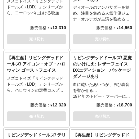
たデザインのウィンドウボック
もあり、LDD化したウェンズデ
メズコトイズ「リビングデッド
■Outfit:
スを採用。
ーもミステリアス＆ホラー！簡
ドールズ（LDD）」シリーズか
ディオールのアンバサダーを始
One (1) Satanic Cape
易的な可動でかわいいポーズ
ら、ヨーロッパにおける吸血鬼
め、注目を集める人気俳優ジェ
One (1) red velveteen dress with
も。相棒ハンドが付属する点も
伝説や、ブラム・ストーカーの
ナ・オルテガが主演を務める
collar
◎！
怪奇小説を元にしたとされる、
『アダムス・ファミリー』のス
13,310
14,960
販売価格：
販売価格：
One (1) pair of white ruffly socks
¥
¥
F・W・ムルナウによる1922年
ピンオフドラマ『ウェンズデ
One (1) pair of black T-strap
最初期のドラキュラ作品の一つ
ー』。最新シリーズを待ち望む
売り切れ
売り切れ
Mary Jane style shoes
であるサイレント映画『吸血鬼
中、メズコのLDDシリーズか
■Accessories:
ノスフェラトゥ』から、吸血鬼
ら、両親も通った特殊な能力を
One (1) The Flaming Crown of
ノスフェラトゥが再設計され新
持つ子供たちの学校「ネヴァー
【再生産】リビングデッドド
リビングデッドドールズ/ 悪魔
Cruelty
たに登場。特徴的なフロックコ
モア学園」の制服姿となったウ
ールズ/ アイコン・オブ・ハロ
のいけにえ: レザーフェイス
One (1) pitchfork
ートや長い腕なども再現され雰
ェンズデー・アダムスが新たに
One (1) flame base
ウィン ゴーストフェイス
DXエディション パッケージ
囲気もバッチリ！帽子は着脱が
登場！LDDとの抜群の愛称を見
ダメージあり
可能。
せるウェンズデーをぜひ！
メズコトイズ「リビングデッド
ドールズ（LDD）」シリーズか
血に乾いたあいつが、再び轟音
ら、ハロウィンの定番コスプレ
を響かせる…
として知られる殺人鬼ゴースト
1974年のトビー・フーパーによ
フェイスが再び！ウェス・クレ
る傑作映画『悪魔のいけにえ』
12,320
18,700
販売価格：
販売価格：
¥
¥
イヴンによる映画『スクリー
から、DXエディションとなった
ム』シリーズなどでも知られ
レザーフェイスが、メズコの看
売り切れ
売り切れ
る、恐怖の象徴であるゴースト
板シリーズ「リビングデッドド
フェイス。エドヴァルド・ムン
ールズ（LDD）」に舞い戻る！
クの芸術作品『叫び The
今回はDXの名の通り、キリング
リビングデッドドールズ/ テリ
【再生産】リビングデッドド
Scream』からインスピレーショ
マスクとプリティマスクのフェ