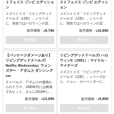
トフェイス ゾンビ エディショ
ストフェイス ゾンビ エディシ
からない表情まで、LDDにピッ
グランドの雰囲気をよくつかん
ン
ョン
タリなキャラクター。髪型まで
だ好造型です。トレードマーク
LDDらしさ満点です！
のハットは着脱可能。そして、
メズコトイズ「リビングデッド
メズコトイズ「リビングデッド
※パッケージは輸送用となりま
今回最大の注目はサウンドギミ
ドールズ（LDD）」シリーズ
ドールズ（LDD）」シリーズ
すため、パッケージに多少の傷
ックの内蔵！背中のボタンを押
に、現在ではハロウィンの定番
に、現在ではハロウィンの定番
やダメージがある場合もござい
すことで、シリーズ全作からセ
コスプレとして知られる殺人鬼
コスプレとして知られる殺人鬼
9,790
10,890
販売価格：
販売価格：
¥
¥
ます。
レクトされた7種のフレーズでフ
ゴーストフェイスふたたび！ウ
ゴーストフェイスふたたび！ウ
レディが囁きます。あの悪夢の
ェス・クレイヴンによる映画
ェス・クレイヴンによる映画
売り切れ
売り切れ
続きはリビングデッドドールズ
『スクリーム』シリーズや、非
『スクリーム』シリーズや、非
で。
対称ホラーサバイバル対戦アク
対称ホラーサバイバル対戦アク
ションゲーム『Dead by
ションゲーム『Dead by
【パッケージダメージあり】
リビングデッドドールズ/ ハロ
Daylight』へのコラボ参戦でも知
Daylight』へのコラボ参戦でも知
リビングデッドドールズ/
ウィンII（1981）: マイケル・
られる、恐怖の象徴であるゴー
られる、恐怖の象徴であるゴー
Netflix Wednesday: ウェン
マイヤーズ
ストフェイス。エドヴァルド・
ストフェイス。エドヴァルド・
ズデー・アダムス ダンシング
ムンクの芸術作品『叫び The
ムンクの芸術作品『叫び The
メズコトイズ「リビングデッド
ver
Scream』からインスピレーショ
Scream』からインスピレーショ
ドールズ（LDD）」シリーズか
ンを受けてデザインされたマス
ンを受けてデザインされたマス
ら、ジョン・カーペンターによ
チャールズ・アダムスの漫画か
ク部が、今度はゾンビ風なデザ
ク部が、今度はゾンビ風なデザ
り生み出された『ハロウィン』
らのドラマ、1990年代には映画
インに！塗装が剝げ落ちたり、
インに！塗装が剝げ落ちたり、
シリーズの二作目にあたる「ブ
で大ヒット。さらに2019年には
ヒビが入ったりと、長きに渡り
ヒビが入ったりと、長きに渡り
ギーマン」こと『ハロウィンII』
アニメーション化と、マルチな
13,090
9,900
販売価格：
販売価格：
¥
¥
人々を「恐怖」させてきたよう
人々を「恐怖」させてきたよう
でも執拗にローリーを追い回
展開をみせる『アダムス・ファ
な姿になりました。真っ黒のロ
な姿になりました。真っ黒のロ
す、マイケルマイヤーズが登
ミリー』。その最新作としてあ
売り切れ
売り切れ
ーブ、手にはハンティングナイ
ーブ、手にはハンティングナイ
場！お決まりのつなぎには、弾
の鬼才ティム・バートンが製作