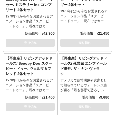
なった頭部にはリアルなガラス
みし、ドレスのような服装、三
ゥー: ミステリー inc コンプ
ギー 2体セット
調の素材を使い、さらに眼球可
つ編みされた植毛ヘア、ペイン
リート 4体セット
動を内蔵しました。
トで再現された顔の傷など、劇
1970年代から今なお愛されるア
記念すべき2001年のシリーズ1
中の雰囲気を演出しています。
ニメーション作品『スクービ
1970年代から今なお愛されるア
から今まで多くのバリエーショ
可動域は他のLDDシリーズと同
ー・ドゥー』。現在ではカート
ニメーション作品『スクービ
ンがあり、LDDの歴史の一部と
じく全身5箇所、パッケージは映
ゥーンで『ビー・クール スクー
ー・ドゥー』。現在ではカート
も言えるサディが、「ザ・リタ
画の雰囲気に合わせたデザイン
ビー・ドゥー！』、実写映画も
ゥーンで『ビー・クール スクー
42,900
21,450
販売価格：
販売価格：
¥
¥
ーン・オブ・ザ・リビングデッ
のウィンドウボックスを採用。
展開するこの人気作を、メズコ
ビー・ドゥー！』、実写映画も
ド」第一弾としてラインナップ
※パッケージダメージあり。
トイズが「リビングデッドドー
展開するこの人気作を、メズコ
売り切れ
売り切れ
しました。白の襟と袖の切り返
ルズ（LDD）」シリーズでドー
トイズが「リビングデッドドー
しがかわいい黒ワンピースは、
ル化しました！アニメと相性が
ルズ（LDD）」シリーズでドー
これまでのゴシックスタイルを
いいLDDデザインへの落とし込
ル化しました！アニメと相性が
【再生産】リビングデッドド
【再生産】リビングデッドド
踏襲。着脱可能なマントにはレ
みにより、ちょっぴりオールド
いいLDDデザインへの落とし込
ールズ/ Scooby-Doo スクー
ールズ/ 死霊館 エンフィール
ースも！リボン、サングラス、
感漂う雰囲気に。数々のミステ
みにより、ちょっぴりオールド
ビー・ドゥー: ヴェルマ＆フ
ド事件: ザ・ナン ヴァラ
棺桶型ミニバッグなどのファッ
リーを解き明かしていくストー
感漂う雰囲気に。数々のミステ
レッド 2体セット
ク
ション小物にもこだわっていま
リーなのに、自分たちが「生き
リーを解き明かしていくストー
す。その他にもデスマスク、肉
る屍（リビングデッド）」にな
リーなのに、自分たちが「生き
1970年代から今なお愛されるア
アメリカで超常現象研究家とし
切り包丁、デビル・テディベ
ってしまうというメタ視点な仕
る屍（リビングデッド）」にな
ニメーション作品『スクービ
て知られているウォーレン夫妻
ア、黒いバラのブーケ、自身の
様も面白い！各キャラに付属す
ってしまうというメタ視点な仕
ー・ドゥー』。現在ではカート
が語る「最も邪悪で恐ろしい事
墓石などのアクセサリー系もし
るパーツを組み合わせることで
様も面白い！ヴェルマ＆フレッ
ゥーンで『ビー・クール スクー
件」をモデルに、『ソウ』シリ
21,450
9,680
販売価格：
販売価格：
¥
¥
っかりザ・物騒。
マスコット「スクービー・ドゥ
ド、ダフネ＆シャギーの「ミス
ビー・ドゥー！』、実写映画も
ーズなどで有名なジェームズ・
ー」が完成します。こちらは
テリー社」メンバーの計4体のセ
展開するこの人気作を、メズコ
ワン監督がメガホンをとった映
売り切れ
売り切れ
「リッチすぎて超ポジティブ」
ットで、各キャラに付属するパ
トイズが「リビングデッドドー
画『死霊館』。1作目のヒットを
ダフネと、「スクービー・ドゥ
ーツを組み合わせることでマス
ルズ（LDD）」シリーズでドー
受け、スピンオフを含めシリー