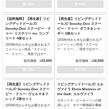
ュア化で注目なのは、自身の娘
たデザインとなるウィンドウパ
らリリースされていた映画『ア
ズ、『IT それが見えたら、終わ
売り切れ
売り切れ
シルビアの生首で飾ったケー
ッケージを採用しているので、
ナベル 死霊館の人形』版アナベ
り。』のペニーワイズが再生産
キ！やったね、お父さん、ケー
そのまま飾れます！
ルが再生産決定です。悪魔に憑
となりました！他のLDDシリー
キが食べれるよ。
かれた「呪いの人形」アナベル
ズと同じく全身5箇所可動となっ
【送料無料】【再生産】リビ
【再生産】リビングデッドド
をLDDフォーマットに落とし込
たビル・スカルスガルド演じる
ングデッドドールズ/
ールズ/ Scooby-Doo スクー
みし、ドレスのような服装、三
悪魔「ペニーワイズ」、オレン
Scooby-Doo スクービー・ド
ビー・ドゥー: ダフネ＆シャ
つ編みされた植毛ヘア、ペイン
ジレッドの髪の毛、真っ白な
ゥー: ミステリー inc コンプ
ギー 2体セット
トで再現された顔の傷など、劇
顔、その顔に入った隈取りのよ
リート 4体セット
中の雰囲気を演出しています。
うなライン、「狂気」を指し示
1970年代から今なお愛されるア
可動域は他のLDDシリーズと同
す眼など、劇中の姿をしっかり
ニメーション作品『スクービ
1970年代から今なお愛されるア
じく全身5箇所、パッケージは映
LDDフォーマットに落とし込ん
ー・ドゥー』。現在ではカート
ニメーション作品『スクービ
画の雰囲気に合わせたデザイン
でいます。フリフリのフリルが
ゥーンで『ビー・クール スクー
ー・ドゥー』。現在ではカート
のウィンドウボックスを採用。
付いたコスチュームも、布製と
ビー・ドゥー！』、実写映画も
ゥーンで『ビー・クール スクー
33,000
16,500
販売価格：
販売価格：
¥
¥
いうメリットを最大限に生かし
展開するこの人気作を、メズコ
ビー・ドゥー！』、実写映画も
て表現。特別ウィンドウボック
トイズが「リビングデッドドー
展開するこの人気作を、メズコ
売り切れ
売り切れ
ス仕様のパッケージには、アク
ルズ（LDD）」シリーズでドー
トイズが「リビングデッドドー
セサリーとしてあの赤いバルー
ル化しました！アニメと相性が
ルズ（LDD）」シリーズでドー
ンも付属します。
いいLDDデザインへの落とし込
ル化しました！アニメと相性が
【再生産】リビングデッドド
リビングデッドドールズ/ エル
みにより、ちょっぴりオールド
いいLDDデザインへの落とし込
ールズ/ Scooby-Doo スクー
ヴァイラ Elvira Mistress of
感漂う雰囲気に。数々のミステ
みにより、ちょっぴりオールド
ビー・ドゥー: ヴェルマ＆フ
the Dark: エルヴァイラ
リーを解き明かしていくストー
感漂う雰囲気に。数々のミステ
レッド 2体セット
リーなのに、自分たちが「生き
リーを解き明かしていくストー
カサンドラ・ピーターソンの怪
る屍（リビングデッド）」にな
リーなのに、自分たちが「生き
演により、ホラー映画紹介番組
1970年代から今なお愛されるア