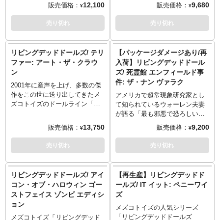
ンナップです。ジェームズ・オ
件」をモデルに、『ソウ』シリ
12,100
9,680
販売価格：
販売価格：
¥
¥
も言えるサディが、「ザ・リタ
ークでもある、右胸に入ったの
バーによる原作コミックからの
ーズなどで有名なジェームズ・
ーン・オブ・ザ・リビングデッ
タトゥーもLDD素体にしっかり
実写映画として、そしてあの
ワン監督がメガホンをとった映
売り切れ
売り切れ
ド」第一弾としてラインナップ
プリントで再現！LDDシリーズ
「ブルース・リーの息子」ブラ
画『死霊館』。1作目のヒットを
しました。白の襟と袖の切り返
との相性バツグンの『チャイル
ンドン・リーの遺作としても知
受け、スピンオフを含めシリー
しがかわいい黒ワンピースは、
ドプレイ』、今回の意外な再生
られる『クロウ 飛翔伝説』。
ズ化された注目のホラー作品た
リビングデッドドールズ/ テリ
【パッケージダメージあり/再
これまでのゴシックスタイルを
産はホラーファンにもドールフ
「復讐」をテーマにしたダーク
ちです。メズコトイズの看板シ
ファー: アート・ザ・クラウ
入荷】リビングデッドドール
踏襲。着脱可能なマントにはレ
ァンも見逃せないものとなりま
な世界観そのままに、劇中のエ
リーズのひとつ「リビングデッ
ン
ズ/ 死霊館 エンフィールド事
ースも！リボン、サングラス、
した。
リックをLDDフォーマットでフ
ドドールズ（LDD）」から、映
件: ザ・ナン ヴァラク
棺桶型ミニバッグなどのファッ
ィギュア化しました。うっすら
画『死霊館 エンフィールド事
2001年に産声を上げ、多数の傑
ション小物にもこだわっていま
笑みを浮かべた表情、その顔に
件』に登場した悪魔「ヴァラ
作をこの世に送り出してきたメ
アメリカで超常現象研究家とし
す。その他にもデスマスク、肉
施した特殊メイク、レザー風の
ク」が再生産となります。修道
ズコトイズのドールライン「リ
て知られているウォーレン夫妻
切り包丁、デビル・テディベ
質感となった着脱可能オーバー
女姿はLDDフォーマットと相性
ビングデッドドールズ」シリー
が語る「最も邪悪で恐ろしい事
ア、黒いバラのブーケ、自身の
コート、ネックレス状にした婚
がとても良く、さらに不気味さ
ズ。2023年に日本公開、ホラー
件」をモデルに、『ソウ』シリ
13,750
9,200
販売価格：
販売価格：
¥
¥
墓石などのアクセサリー系もし
約者シェリーの指輪など、おさ
を演出。頭部の仕上がりも良
ファンから絶賛されたホラー映
ーズなどで有名なジェームズ・
っかりザ・物騒。
えるべきポイントはしっかり再
く、現在まで再生産の声が多数
画『テリファー』からアート・
ワン監督がメガホンをとった映
売り切れ
売り切れ
現！
あった、ドールとして高い完成
ザ・クラウンが新たにラインナ
画『死霊館』。1作目のヒットを
度を誇った逸品。パッケージは
ップです。白黒のピエロなコス
受け、スピンオフを含めシリー
ウィンドウボックス仕様で、そ
チュームに身を包み、邪悪な笑
ズ化された注目のホラー作品た
リビングデッドドールズ/ アイ
【再生産】リビングデッドド
のままコレクションするのにも
みを浮かべながら対象を見つめ
ちです。メズコトイズの看板シ
コン・オブ・ハロウィン ゴー
ールズ/ IT イット: ペニーワイ
最適です。
るキラーを全高約27センチのド
リーズのひとつ「リビングデッ
ストフェイス ゾンビ エディシ
ズ
※パッケージは輸送用となりま
ール化しました。全5箇所が可動
ドドールズ（LDD）」から、映
ョン
すため、パッケージに多少の傷
し、右手に肉切り包丁を持たせ
画『死霊館 エンフィールド事
メズコトイズの人気シリーズ
やダメージがある場合もござい
ることで狂気な場面も演出でき
件』に登場した悪魔「ヴァラ
「リビングデッドドールズ
メズコトイズ「リビングデッド