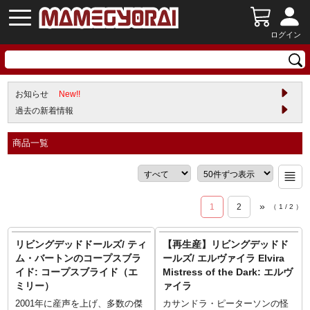
ログイン
お知らせ
New!!
過去の新着情報
商品一覧
»
1
2
（
1
/
2
）
リビングデッドドールズ/ ティ
【再生産】リビングデッドド
ム・バートンのコープスブラ
ールズ/ エルヴァイラ Elvira
イド: コープスブライド（エ
Mistress of the Dark: エルヴ
ミリー）
ァイラ
2001年に産声を上げ、多数の傑
カサンドラ・ピーターソンの怪