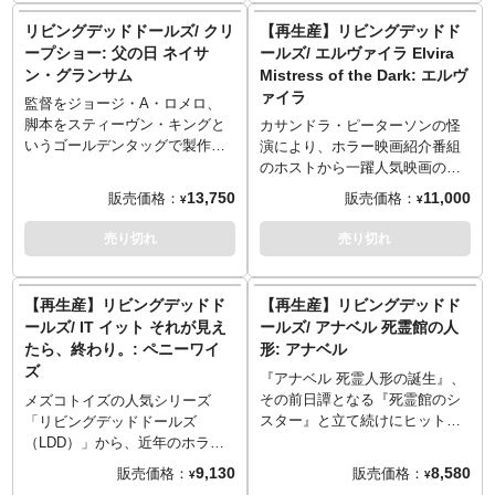
ーの飼い主」シャギーの2体セッ
コット「スクービー・ドゥー」
ル化しました！アニメと相性が
ズ化された注目のホラー作品た
リビングデッドドールズ/ クリ
【再生産】リビングデッドド
トです。
が完成！
いいLDDデザインへの落とし込
ちです。メズコトイズの看板シ
ープショー: 父の日 ネイサ
ールズ/ エルヴァイラ Elvira
みにより、ちょっぴりオールド
リーズのひとつ「リビングデッ
ン・グランサム
Mistress of the Dark: エルヴ
感漂う雰囲気に。数々のミステ
ドドールズ（LDD）」から、映
ァイラ
リーを解き明かしていくストー
画『死霊館 エンフィールド事
監督をジョージ・A・ロメロ、
リーなのに、自分たちが「生き
件』に登場した悪魔「ヴァラ
脚本をスティーヴン・キングと
カサンドラ・ピーターソンの怪
る屍（リビングデッド）」にな
ク」が再生産となります。修道
いうゴールデンタッグで製作さ
演により、ホラー映画紹介番組
ってしまうというメタ視点な仕
女姿はLDDフォーマットと相性
れた、1982年公開のホラーオム
のホストから一躍人気映画のキ
様も面白い！各キャラに付属す
がとても良く、さらに不気味さ
ニバス映画『クリープショ
ャラクターとなった「エルヴァ
13,750
11,000
販売価格：
販売価格：
¥
¥
るパーツを組み合わせることで
を演出。頭部の仕上がりも良
ー』。現在もカルト的人気があ
イラ」。そのエルヴァイラがメ
マスコット「スクービー・ドゥ
く、現在まで再生産の声が多数
るこの映画のオムニバス第1話
ズコのリビングデッドドールズ
売り切れ
売り切れ
ー」が完成します。こちらはこ
あった、ドールとして高い完成
「父の日」より、強欲お父さん
シリーズからドール化です！
ちらは「メガネは頭脳キャラの
度を誇った逸品。パッケージは
ゾンビ「ネイサン・グランサ
1988年公開の映画『エルヴァイ
必需品」ヴェルマと、「ちょっ
ウィンドウボックス仕様で、そ
ム」がLDD化です。メズコのリ
ラ Elvira, Mistress of the Dark』
【再生産】リビングデッドド
【再生産】リビングデッドド
とナルシストの気もあるけどナ
のままコレクションするのにも
ビングデッドドールズシリーズ
でのエルヴァイラをLDDフォー
ールズ/ IT イット それが見え
ールズ/ アナベル 死霊館の人
イスガイ」フレッドの2体セット
最適です。
ならではのドールフォーマット
マットに落とし込みながら、胸
たら、終わり。: ペニーワイ
形: アナベル
です。
で、お墓からよみがえったネイ
元が大きく開き、大胆なスリッ
ズ
サンをドール化。ただ「ケーキ
トが入ったドレス、トレードマ
『アナベル 死霊人形の誕生』、
が食べたい」一心で、ゾンビに
ークのひとつでもある斬新なヘ
その前日譚となる『死霊館のシ
メズコトイズの人気シリーズ
なりながら。ボロボロになった
アスタイル、心までのぞき込ん
スター』と立て続けにヒットを
「リビングデッドドールズ
布製スーツは、7年間、地中に埋
でくるような上目遣いと、妖艶
飛ばしている『死霊館』ユニバ
（LDD）」から、近年のホラー
まっていた感を再現。ケーキが
な姿に見事アレンジ！腰ベルト
ース。メズコトイズの「リビン
映画の中で頭ひとつ抜けた興行
9,130
8,580
販売価格：
販売価格：
¥
¥
食べたい。そして今回のフィギ
には短剣を装備。映画に合わせ
グデッドドールズ（LDD）」か
成績を収めた大ヒットシリー