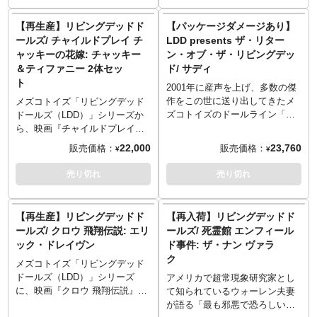
フというシンプル装備は前回と
フというシンプル装備は前回と
痕とそこからしみ出した血が再
に加わり、大反響のNetflixオリ
同じながら、その気味悪さは倍
同じながら、その気味悪さは倍
現され、マスクには血の涙も。
ジナルドラマ『Wednesday』！
【再生産】リビングデッドド
【パッケージダメージあり】
増！？
増！？
LDDになって可愛さも持ち合わ
ジェナ・オルテガ演じる主人公
ールズ/ チャイルドプレイ チ
LDD presents ザ・リター
せつつ、マイケルマイヤーズの
ウェンズデー・アダムス、メズ
ャッキーの花嫁: チャッキー
ン・オブ・ザ・リビングデッ
持つ冷ややかな恐怖もしっかり
コの「リビングデッドドール
＆ティファニー 2体セッ
ド/ サディ
と醸し出しています。
ズ」シリーズから再登場となり
ト
※入荷数の減数などによりご予
ました。今回はジェナ・オルテ
2001年に産声を上げ、多数の傑
約をキャンセル頂く場合や、分
ガ本人が振付した「クセ強ダン
作をこの世に送り出してきたメ
メズコトイズ「リビングデッド
納での入荷となる場合がござい
ス（公式命名）」な姿。チョイ
ズコトイズのドールライン「リ
ドールズ（LDD）」シリーズか
ます。またパッケージは輸送用
スまでクセが強い！LDDアレン
ビングデッドドールズ」。メイ
ら、映画『チャイルドプレイ』
となりますため、パッケージに
ジされつつも、「Rave'N」の際
ンシリーズをクローズして数
シリーズの第4作目『チャッキー
22,000
23,760
販売価格：
販売価格：
¥
¥
多少の傷やダメージがある場合
のフリルがついた黒いドレス、
年…ここに新たなLDDが解禁と
の花嫁』のチャッキー＆ティフ
もございます。
印象的な髪型もしっかりウェン
なりました！その名も「ザ・リ
ァニーが再ラインナップです！
売り切れ
売り切れ
ズデー。LDDでは珍しい、ダン
ターン・オブ・ザ・リビングデ
初版は2014年、なんと10年も前
スを再現する腕は必見です！
ッド」。次世代となるLDD本体
で、このタイミングでの再生産
は、約5個所可動の死後硬直モー
は超奇跡！「湖畔の絞殺魔」チ
【再生産】リビングデッドド
【再入荷】リビングデッドド
ドから、一気に約18個所に増え
ャールズ・リー・レイが転生し
ールズ/ クロウ 飛翔伝説: エリ
ールズ/ 死霊館 エンフィール
アクティブモードに。新造型と
たチャッキーは、いつものつな
ック・ドレイヴン
ド事件: ザ・ナン ヴァラ
なった頭部にはリアルなガラス
ぎとスニーカーのスタイル。人
ク
調の素材を使い、さらに眼球可
形になって（されて）しまった
メズコトイズ「リビングデッド
動を内蔵しました。
ティファニーは、ウェディング
ドールズ（LDD）」シリーズ
アメリカで超常現象研究家とし
記念すべき2001年のシリーズ1
ドレスの上からライダースジャ
に、映画『クロウ 飛翔伝説』か
て知られているウォーレン夫妻
から今まで多くのバリエーショ
ケットを着用した劇中通りの
らエリック・ドレイヴンがライ
が語る「最も邪悪で恐ろしい事
ンがあり、LDDの歴史の一部と
姿。ティファニーのトレードマ