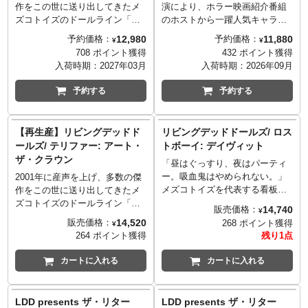
作をこの世に送り出してきたメ
演により、ホラー映画紹介番組
ズコトイズのドールライン「リ
のホストから一躍人気キャラク
ビングデッドドールズ」シリー
ターとなった「エルヴァイ
12,980
11,880
予約価格：
予約価格：
¥
¥
ズが、ダークファンタジーの巨
ラ」。そのエルヴァイラのリビ
708 ポイント獲得
432 ポイント獲得
匠ティム・バートンによりロシ
ングデッドドールズが再び！
入荷時期：
2027年03月
入荷時期：
2026年09月
アの民話を基に描かれた2005年
1988年公開の映画『エルヴァイ
の映画『ティム・バートンのコ
ラ Elvira, Mistress of the Dark』
予約する
予約する
ープスブライド』のエミリーと
でのエルヴァイラをLDDフォー
のコラボレーション！朽ちたウ
マットに落とし込みながら、胸
ェディングドレスから覗くあば
元が大きく開き、大胆なスリッ
【再生産】リビングデッドド
リビングデッドドールズ/ ロス
ら骨や白骨化した腕まで、LDD
トが入ったドレス、トレードマ
ールズ/ テリファー: アート・
トボーイ: デイヴィット
フォーマットに落とし込みつつ
ークのひとつでもある斬新なヘ
ザ・クラウン
「昼はぐっすり、夜はパーティ
も見事に表現。その儚げな表情
アスタイル、心までのぞき込ん
ー。吸血鬼はやめられない。」
も素敵です。
でくるような上目遣いと、妖艶
2001年に産声を上げ、多数の傑
メズコトイズを代表する看板シ
な姿に見事アレンジ！腰ベルト
作をこの世に送り出してきたメ
リーズのひとつ「リビングデッ
には短剣を装備。映画に合わせ
ズコトイズのドールライン「リ
14,740
販売価格：
¥
ドドールズ（LDD）」から、80
たデザインとなるウィンドウパ
ビングデッドドールズ」シリー
14,520
販売価格：
268 ポイント獲得
¥
年代ロックやファッションなど
ッケージを採用しているので、
ズ。いまやホラーアイコンの一
264 ポイント獲得
残り1点
のカルチャーも取り入れ、未だ
そのまま飾れます！
人として名を連ねるようになっ
カルト的人気を誇る1987年のテ
た『テリファー』のアート・
カートに入れる
カートに入れる
ィーンホラー作品『ロストボー
ザ・クラウンが再び登場！白黒
イ』で、『24 -TWENTY
のピエロなコスチュームに身を
FOUR-』でお馴染みキーファ
包み、邪悪な笑みを浮かべなが
LDD presents ザ・リター
LDD presents ザ・リター
ー・サザーランドが演じたデイ
ら対象を見つめるアート・ザ・