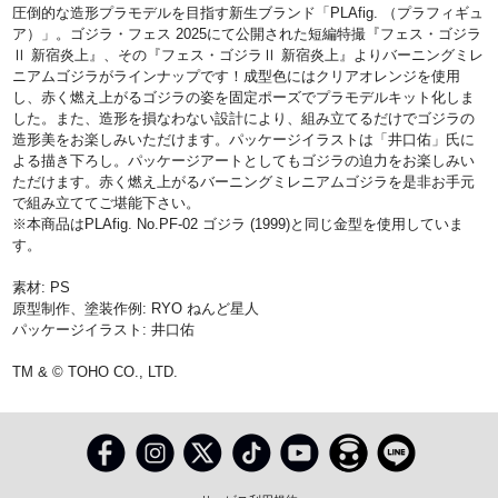
圧倒的な造形プラモデルを目指す新生ブランド「PLAfig. （プラフィギュ
ア）」。ゴジラ・フェス 2025にて公開された短編特撮『フェス・ゴジラ
Ⅱ 新宿炎上』、その『フェス・ゴジラⅡ 新宿炎上』よりバーニングミレ
ニアムゴジラがラインナップです！成型色にはクリアオレンジを使用
し、赤く燃え上がるゴジラの姿を固定ポーズでプラモデルキット化しま
した。また、造形を損なわない設計により、組み立てるだけでゴジラの
造形美をお楽しみいただけます。パッケージイラストは「井口佑」氏に
よる描き下ろし。パッケージアートとしてもゴジラの迫力をお楽しみい
ただけます。赤く燃え上がるバーニングミレニアムゴジラを是非お手元
で組み立ててご堪能下さい。
※本商品はPLAfig. No.PF-02 ゴジラ (1999)と同じ金型を使用していま
す。
素材: PS
原型制作、塗装作例: RYO ねんど星人
パッケージイラスト: 井口佑
TM & © TOHO CO., LTD.