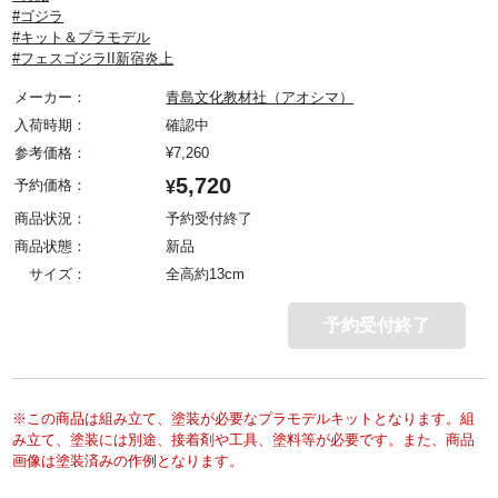
#ゴジラ
#キット＆プラモデル
#フェスゴジラII新宿炎上
メーカー：
青島文化教材社（アオシマ）
入荷時期：
確認中
参考価格：
¥
7,260
5,720
予約価格：
¥
商品状況：
予約受付終了
商品状態：
新品
サイズ：
全高約13cm
予約受付終了
※この商品は組み立て、塗装が必要なプラモデルキットとなります。組
み立て、塗装には別途、接着剤や工具、塗料等が必要です。また、商品
画像は塗装済みの作例となります。