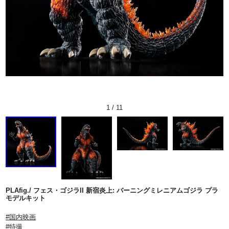
1
/
11
PLAfig./ フェス・ゴジラII 新宿炎上: バーニングミレニアムゴジラ プラ
モデルキット
#国内映画
#特撮