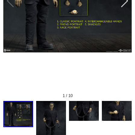
1
/
10