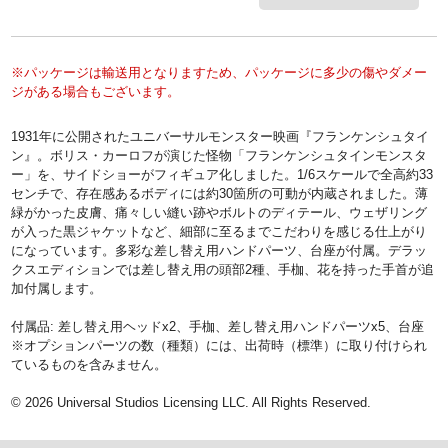
※パッケージは輸送用となりますため、パッケージに多少の傷やダメー
ジがある場合もございます。
1931年に公開されたユニバーサルモンスター映画『フランケンシュタイ
ン』。ボリス・カーロフが演じた怪物「フランケンシュタインモンスタ
ー」を、サイドショーがフィギュア化しました。1/6スケールで全高約33
センチで、存在感あるボディには約30箇所の可動が内蔵されました。薄
緑がかった皮膚、痛々しい縫い跡やボルトのディテール、ウェザリング
が入った黒ジャケットなど、細部に至るまでこだわりを感じる仕上がり
になっています。多彩な差し替え用ハンドパーツ、台座が付属。デラッ
クスエディションでは差し替え用の頭部2種、手枷、花を持った手首が追
加付属します。
付属品: 差し替え用ヘッドx2、手枷、差し替え用ハンドパーツx5、台座
※オプションパーツの数（種類）には、出荷時（標準）に取り付けられ
ているものを含みません。
© 2026 Universal Studios Licensing LLC. All Rights Reserved.