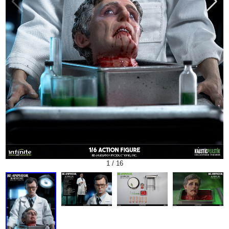
1
/
16