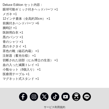
Deluxe Edition セット内容：
眼球可動ギミック付きヘッドパーツ ×1
メガネ ×1
12インチ素体（全高約30cm） ×1
前腕付きハンドパーツ ×6
腕時計 ×1
医師用白衣 ×1
黒のパンツ ×1
青のシャツ ×1
黒のネクタイ ×1
茶色の靴（磁石内蔵） ×1
注射器（蓄光仕様） ×1
切断された頭部（ヒル博士の生首） ×1
血の入った滅菌トレイ ×1
小瓶セット（8個入り） ×1
医療用テーブル ×1
マグネット式スタンド ×1
サービス利用規約