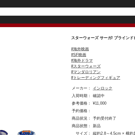
スターウォーズ サーガ/ ブラインド
#海外映画
#SF映画
#海外ドラマ
#スターウォーズ
#マンダロリアン
#トレーディングフィギュア
メーカー：
インロック
入荷時期：
確認中
参考価格：
¥
11,000
予約価格：
商品状況：
予約受付終了
商品状態：
新品
サイズ：
縦約2.8～4.5cm × 横約1