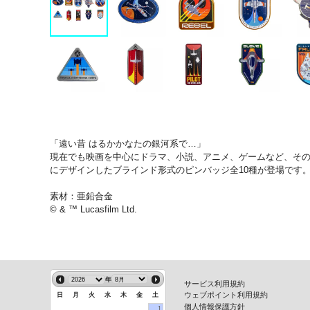
「遠い昔 はるかかなたの銀河系で…」
現在でも映画を中心にドラマ、小説、アニメ、ゲームなど、そ
にデザインしたブラインド形式のピンバッジ全10種が登場です。
素材：亜鉛合金
© & ™ Lucasfilm Ltd.
年
サービス利用規約
ウェブポイント利用規約
日
月
火
水
木
金
土
個人情報保護方針
1