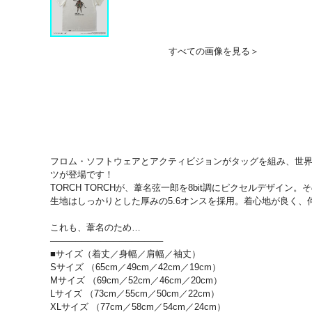
すべての画像を見る＞
フロム・ソフトウェアとアクティビジョンがタッグを組み、世界中を熱狂
ツが登場です！
TORCH TORCHが、葦名弦一郎を8bit調にピクセルデザ
生地はしっかりとした厚みの5.6オンスを採用。着心地が良く
これも、葦名のため…
──────────────────
■サイズ（着丈／身幅／肩幅／袖丈）
Sサイズ （65cm／49cm／42cm／19cm）
Mサイズ （69cm／52cm／46cm／20cm）
Lサイズ （73cm／55cm／50cm／22cm）
XLサイズ （77cm／58cm／54cm／24cm）