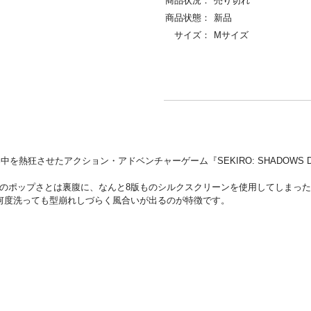
商品状況：
売り切れ
商品状態：
新品
サイズ：
Mサイズ
させたアクション・アドベンチャーゲーム『SEKIRO: SHADOWS DIE 
イン。そのポップさとは裏腹に、なんと8版ものシルクスクリーンを使用してしまっ
、何度洗っても型崩れしづらく風合いが出るのが特徴です。