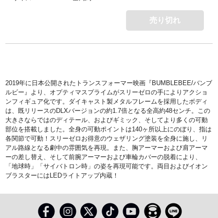
売り切れ
2019年に日本公開されたトランスフォーマー映画『BUMBLEBEE/バンブ
ルビー』より、オプティマスプライムがスリーゼロの手によりアクショ
ンフィギュア化です。ダイキャスト製メタルフレームを採用したボディ
は、既リリースのDLXバージョンの約1.7倍となる全高約48センチ。この
大きさならではのディテール、およびギミック、そしてより多くの可動
部位を搭載しました。全身の可動ポイントは140ヶ所以上にのぼり、指は
各関節で可動！スリーゼロお得意のウェザリング塗装を全身に施し、リ
アル路線となる劇中の雰囲気を再現。また、胸アーマーおよび肩アーマ
ーの差し替え、そして前腕アーマーおよび車輪カバーの脱着により、
「地球時」「サイバトロン時」の姿を再現可能です。両目およびイオン
ブラスターにはLEDライトアップ内蔵！