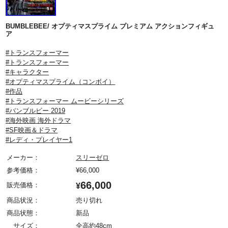
BUMBLEBEE/ オプティマスプライム プレミアム アクションフィギュ
ア
#トランスフォーマー
#トランスフォーマー
#キャラクター
#オプティマスプライム（コンボイ）
#作品
#トランスフォーマー ムービーシリーズ
#バンブルビー 2019
#海外映画 海外ドラマ
#SF映画＆ドラマ
#レディ・プレイヤー1
メーカー：
スリーゼロ
参考価格：
¥
66,000
66,000
販売価格：
¥
商品状況：
売り切れ
商品状態：
新品
サイズ：
全高約48cm