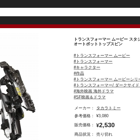
トランスフォーマー ムービー スタジ
オートボットトップスピン
#トランスフォーマー ムービー
#トランスフォーマー
#キャラクター
#作品
#トランスフォーマー ムービーシリ
#トランスフォーマー/ ダークサイ
#海外映画 海外ドラマ
#SF映画＆ドラマ
メーカー：
タカラトミー
参考価格：
¥
3,080
2,530
販売価格：
¥
商品状況：
売り切れ