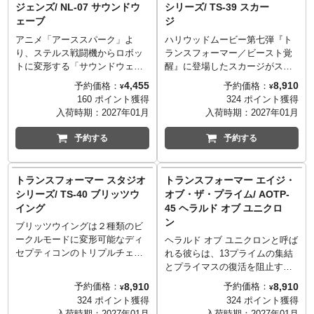
ジェンズ/ NL-07 サウンドウ
シリーズ/ TS-39 スカー
ロボットの頭部に取り付けるこ
されていた模様の一部を立体彫
ーマットでは初立体化のカセッ
ちをサポートする頼れるオート
ェーブ
ジ
とができ、取り付けたままミュ
刻と彩色で再現。お好みで貼れ
トロン「コンドル セイバート
ボットの姿を存分に楽しめま
ータントヘッドを開閉すること
るホイルシールも付属します。
ロンモード（アニメタイプ）」
す。
アニメ「アーススパーク」よ
ハリウッドムービー第七弾『ト
が可能。
また、関節設計の一新により
が新規設計で付属。アニメ「戦
り、ステルス戦闘機からロボッ
ランスフォーマー／ビースト覚
「片膝立ち」や「イジェクトポ
え！超ロボット生命体トランス
トに変形する「サウンドウェー
醒』に登場したスカージがスタ
ーズ」など、格段に自由なアク
フォーマー」の第１話「地球へ
ブ」が登場！
ジオシリーズに再び登場。
4,455
8,910
予約価格：
予約価格：
¥
¥
ションポーズを付けることがで
の道」で最初に登場したカセッ
サウンドウェーブは圧倒的な情
ロボットモードから材木輸送用
160 ポイント獲得
324 ポイント獲得
きるようになったほか、第３の
トロンで、コンドルのセイバー
報収集能力と冷静沈着な判断力
のトレーラートラックに変形す
入荷時期：
2027年01月
入荷時期：
2027年01月
モードとしてアニメ第１話「地
トロン星での姿でありながら過
で戦況を支配する。 特徴的なボ
るユニクロン配下で冷酷無比な
球への道」で見せた「ライトス
去にG1フォーマットでは商品化
ディデザインや鋭いシルエット
テラーコンのリーダー。 フロン
予約する
予約する
タンダードモード」にも変形可
がされたことがない幻のキャラ
を再現。ロボットモードでは肩
トグリルに仕留めたトランスフ
能。母星セイバートロン星の街
クターで、今回のミッシングリ
部のキャノン砲をハンドガンと
ォーマー達のエンブレムを奪い
灯のような姿になり、サイバト
ンクによってカセットロンに新
して手に持たせることも可能。
取り飾り付けている。腕に交換
トランスフォーマー スタジオ
トランスフォーマー エイジ・
ロンを欺きます。付属品はエレ
たなカセットが加わります。 サ
無駄な言葉を発さず、任務を確
式の武器を取り付けることが出
シリーズ/ TS-40 ブリッツウ
オブ・ザ・プライム/ AOTP-
クトリックランチャー、振動ブ
ウンドウェーブ（アニメタイ
実に遂行するサウンドウェーブ
来る。
イング
45 ヘラルド オブ ユニクロ
ラスターガン、バリヤーケース
プ）本体は当時シールにより平
の威圧感あふれる佇まいと高い
ン
等おなじみの装備品に加え、当
面表現だった描き割りのメカ彫
存在感を存分に楽しめます。
ブリッツウイングは２種類のビ
時の国内版仕様の特徴であった
刻を立体化。お好みで貼れるホ
ークルモードに変形可能なディ
ヘラルド オブ ユニクロンと呼ば
ヘッドホン・指令マイク・コー
イルシールも付属します。ま
セプティコンのトリプルチェン
れる彼らは、13プライムの集結
ドも付属します。（ヘッドホン
た、関節設計の一新により「片
ジャー。
とプライマスの復活を阻止する
はディスプレイ用のため、実際
膝立ち」や「イジェクトポー
ロボットモードからタンクモー
ためにユニクロンが自らのアバ
8,910
8,910
予約価格：
予約価格：
¥
¥
に頭部へ装着することは推奨し
ズ」など、格段に自由なアクシ
ド、ジェット機モードに変形す
ターとなる忠実なるしもべとし
324 ポイント獲得
324 ポイント獲得
ておりません。） サウンドウェ
ョンポーズを付けることができ
る。 ディセプティコン軍団のオ
て生み出した優秀な兵士だ。
入荷時期：
2027年01月
入荷時期：
2027年01月