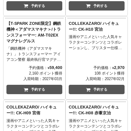
連マイクロミサイル×２、ライデ
ちらでもディスプレイが可能。
『ENERGON UNIVERSE』に登
予約する
予約する
ィングスーツ、アーマーサイク
付属の武器はロボットモード時
場した右腕にメガトロンの腕を
ル。
の武装以外にもエンブレムモー
装着したオプティマスプライ
Δ：インパクトランス、レーザ
ドの補助スタンドとしても使う
ム。 ロボットモードからトラッ
【T-SPARK ZONE限定】鋼鉄
COLLEKAZARO/ ハイキュ
ーキャノン、パルスレーダー、
事ができる。 ※国内：タカラト
クに変形が可能で、右腕のメガ
機神＜アダマスマキナ＞/トラ
ー!!: CK-H10 宮治
ライディングスーツ、アーマー
ミーモール含む「T-SPARK
トロンの融合カノン砲もビーク
ンスフォーマー: AM-T02EX
サイクル。
ZONE」流通限定商品
漫画やアニメといった人気キャ
ルモードで装着可能。
マグナレグルス
α：50ｍｍビームキャノン、シ
ラクターコンテンツとコラボレ
※国内：タカラトミーモール含
ンクロトロン砲×２、11連マイ
ーションし、ブリスター仕様の
む「T-SPARK ZONE」流通限定
「鋼鉄機神（アダマスマキ
クロミサイル×２。
パッケージに入った3.75インチ
商品
ナ）」トランスフォーマー アイ
フィギュアシリーズ
アコン警察 最終執行官マグナレ
■機甲創世記モスピーダ
「COLLEKAZARO」。古舘春一
グルス登場。
59,400
2,970
予約価格：
予約価格：
¥
¥
ANOTHER GENESISと
氏による高校バレーボールを題
「ジャッジバレット(ライオン
2,160 ポイント獲得
108 ポイント獲得
は・・・
材にした漫画をアニメ化したア
型)、ベクトライン(ジャガー
入荷時期：
2027年03月
入荷時期：
2027年02月
トイライズのコンセプトでもあ
ニメ『ハイキュー!!』とのコラボ
型)、ダークスキャン(イーグル
る「ユーザーの想像力を刺激す
レーションアイテムが登場。こ
型)、ブロウガン(バッファロー
予約する
予約する
る独創的な遊び」に合わせてモ
ちらは、｢高校バレー界最強ツイ
型)、トライロック(サイ型)」が
スピーダのメカデザイナーでも
ンズ"宮兄弟"｣のひとり、稲荷崎
メカビーストモードからロボッ
ある荒牧伸志氏とタツノコプロ
高校2年「宮治」。
トモードへ変形。そして最終執
COLLEKAZARO/ ハイキュ
COLLEKAZARO/ ハイキュ
協力の元、玩具用メカ設定を制
行形態のマグナレグルスへ合
ー!!: CK-H09 宮侑
ー!!: CK-H08 赤葦京治
作。玩具の遊びを両立した「機
体。
甲創世記モスピーダ ANOTHER
漫画やアニメといった人気キャ
漫画やアニメといった人気キャ
惑星サイバトロンの首都アイア
GENESIS」として商品を中心と
ラクターコンテンツとコラボレ
ラクターコンテンツとコラボレ
コン・シティで治安維持に努め
した物語を展開します。