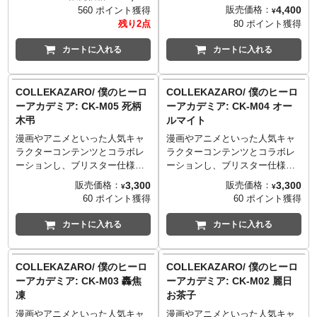
ーストとも合体(ワイルドッキン
って演出される、完成品合金モ
ョンプラキットシリーズ
4,400
販売価格：
560 ポイント獲得
¥
グ)させることが可能！
デルシリーズ「鋼鉄機神＜アダ
「REALIZE MODEL」から、T-
残り2点
80 ポイント獲得
マスマキナ＞」トランスフォー
SPARK ZONE限定アイテムとし
マー第一弾を飾ったロディマス
て「RMZ-012 ヘルキャットチロ
カートに入れる
カートに入れる
がコミック『ロストライト』の
ル」が登場。専用に設計された
カラーリングで登場。フレイム
可動機構によって全身が可動
トイズとのコラボレーションに
し、疾走ポーズなどヒョウ型ゾ
COLLEKAZARO/ 僕のヒーロ
COLLEKAZARO/ 僕のヒーロ
より洗練されたロボット・ビー
イド特有の躍動的なアクション
ーアカデミア: CK-M05 死柄
ーアカデミア: CK-M04 オー
クル両形態のスタイリングを再
ポーズをとることが可能。成型
木弔
ルマイト
現しつつ、タカラトミーで培わ
色により劇中の配色を再現。浮
れた変形技術を盛り込むことで
遊感のあるディスプレイが可能
漫画やアニメといった人気キャ
漫画やアニメといった人気キャ
完全変形を実現。コミック版に
なディスプレイスタンドが付
ラクターコンテンツとコラボレ
ラクターコンテンツとコラボレ
インスパイアされたロボットモ
属。展開した状態の爪パーツが
ーションし、ブリスター仕様の
ーションし、ブリスター仕様の
ードはスタイリッシュなフォル
付属。（差し替え式）
パッケージに入った3.75インチ
パッケージに入った3.75インチ
3,300
3,300
販売価格：
販売価格：
¥
¥
ムを再現。一見して変形すると
フィギュアシリーズ
フィギュアシリーズ
60 ポイント獲得
60 ポイント獲得
は思えない非変形フィギュアの
「COLLEKAZARO」がスター
「COLLEKAZARO」がスター
ような仕上がりが特徴です。ロ
ト。第一弾として、連載が大団
ト。第一弾として、連載が大団
カートに入れる
カートに入れる
ボットモード全高約230ミリで作
円を迎えてもなお、その話題が
円を迎えてもなお、その話題が
られたボディには機能性を重視
尽きない人気作品『僕のヒーロ
尽きない人気作品『僕のヒーロ
してダイキャストを配置。重量
ーアカデミア』のキャラクター
ーアカデミア』のキャラクター
COLLEKAZARO/ 僕のヒーロ
COLLEKAZARO/ 僕のヒーロ
感と高級感を演出しています。
たちがラインナップ！こちら
たちがラインナップ！こちら
ーアカデミア: CK-M03 轟焦
ーアカデミア: CK-M02 麗日
また、ビークルモードはコミッ
は、「全てを壊す」という信念
は、"平和の象徴"と称され多く
凍
お茶子
クでの描写をもとに本商品のた
を持つ、ヴィラン連合のリーダ
のヒーローの憧れでもある伝説
めにオリジナルで起こされたデ
ー死柄木弔。
的ヒーロー、オールマイト。
漫画やアニメといった人気キャ
漫画やアニメといった人気キャ