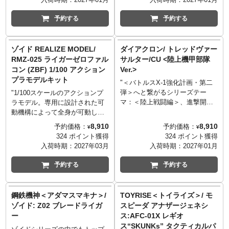
ーブ、スカウトロボの本体には
るようになったほか、第３のモ
ートボット基地への強襲作戦に
ユニクロンソルジャーやユニク
「シークレットエンブレム」も
ードとしてアニメ第１話「地球
参加してオートボットの老戦士
ロンアコライトとも呼ばれロボ
予約する
予約する
貼付、指で温めると軍団マーク
への道」で見せた「ライトスタ
カップと対決した。 標準装備の
ットモードから万能なバトルク
が現れます。またそれぞれに別
ンダードモード」にも変形可
武器（銃・剣）は各モードでの
ルーザーに変形する。 ユニクロ
売りのスタンド用ジョイント穴
能。母星セイバートロン星の街
装着装備が可能で、追加武装と
ンが仕掛けた時限プログラムに
ゾイド REALIZE MODEL/
ダイアクロン/ トレッドヴァー
を装備し、アクションポーズで
灯のような姿になり、サイバト
してロケットランチャーにもな
よりサイバトロン星の一般市民
RMZ-025 ライガーゼロファル
サルター/CU <陸上機甲部隊
飾ることが可能。パッケージイ
ロンを欺きます。付属品はエレ
るビッグハンド形状のウエポン
達の多くが姿を変えられ、ユニ
コン (ZBF) 1/100 アクション
Ver.>
ラストは当時をイメージした描
クトリックランチャー、振動ブ
パーツを装備。
クロンの手足となって13プライ
プラモデルキット
き下ろしで、コレクションカー
ラスターガン、バリヤーケース
ム達に襲い掛かるのである。
"＜バトルスX-1強化計画・第二
ドも付属します。
等おなじみの装備品に加え、当
弾＞へと繋がるシリーズテー
"1/100スケールのアクションプ
時の国内版仕様の特徴であった
マ：＜陸上戦闘編＞、進撃開
ラモデル。専用に設計された可
ヘッドホン・指令マイク・コー
始！ 陸戦編・第一弾は「トレッ
動機構によって全身が可動し、
ドもD-01サウンドウェーブ（別
ドヴァーサルター/CU <陸上機甲
咆哮や疾走ポーズなどライオン
8,910
8,910
予約価格：
予約価格：
¥
¥
売り）とは一部カラーリングを
部隊 Ver.>」。初期タクティカル
型ゾイド特有の様々なアクショ
324 ポイント獲得
324 ポイント獲得
変更して付属します。（ヘッド
ムーバーシリーズの人気アイテ
ンポーズをとることが可能。
入荷時期：
2027年03月
入荷時期：
2027年01月
ホンはディスプレイ用のため、
ムがミディアムブルーグレーの
ライガーゼロ（素体）とジェッ
実際に頭部へ装着することは推
機体色でリロード出撃！！"
トファルコンを完全新規造型。
予約する
予約する
奨しておりません。） サウンド
陸上機甲部隊とは優れた機動力
ライガーゼロファルコンへの合
ウェーブ（アニメタイプ）、コ
と重装甲＆重砲撃力を併せ持つ
体を再現。 ジェットファルコン
ンドル セイバートロンモード
マシン群で編成されたダイアク
の機首・バスタークロー・ザン
鋼鉄機神＜アダマスマキナ＞/
TOYRISE＜トイライズ＞/ モ
（アニメタイプ）の本体には
ロンの陸上戦闘部隊である。
スマッシャークローはアニメー
ゾイド: Z02 ブレードライガ
スピーダ アナザージェネシ
「シークレットエンブレム」も
トレッドヴァーサルター/CUは
ション「ZOIDS BATTLE
ー
ス:AFC-01X レギオ
貼付、指で温めると軍団マーク
荒地等での走行機能を拡張する
FILMS」に登場したデザインの
ス“SKUNKs” タクティカルパ
が現れます。またそれぞれに別
強力クローラー＜チャリオット
ものとオリジナルに準じたデザ