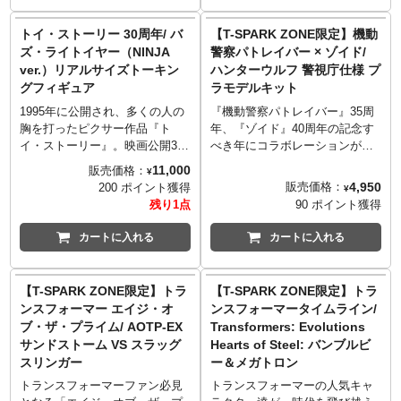
やさしくノックしたり、左右に
て登場！背中のひもをひくと映
ゆらゆら！そうするとふ化がは
画そのままの声でセリフをしゃ
トイ・ストーリー 30周年/ バ
【T-SPARK ZONE限定】機動
じまり、ヨッシーが殻を割って
べり、日本語と英語の切替も可
ズ・ライトイヤー（NINJA
警察パトレイバー × ゾイド/
生まれてくるよ。ヨッシーには
能で、合計51種のセリフが楽し
ver.）リアルサイズトーキン
ハンターウルフ 警視庁仕様 プ
鼻、頭にセンサー、背中にボタ
めます。日本ならではのアイテ
グフィギュア
ラモデルキット
ンあり、鼻や頭をタッチするこ
ムをお見逃しなく！
とでリアクションしてくれるか
1995年に公開され、多くの人の
『機動警察パトレイバー』35周
わいいやつ。ただし、たまごが
胸を打ったピクサー作品『ト
年、『ゾイド』40周年の記念す
孵化するのは一度きりとなりま
イ・ストーリー』。映画公開30
べき年にコラボレーションが決
すので、その感動を存分に味わ
周年記念商品として、ピクサー
定！新規機体イングラム
11,000
販売価格：
¥
うことをオススメいたします！
公式監修のオリジナルショート
MARKⅢとハンターウルフ警視
4,950
販売価格：
200 ポイント獲得
¥
ムービー『日本の彼方へ、さあ
庁仕様が共闘する新設定で、機
残り1点
90 ポイント獲得
いくぞ！』に登場する、忍者姿
体デザインはメカニックデザイ
のバズが、劇中そのままのリア
ナーの天神英貴氏が手掛け、ヘ
カートに入れる
カートに入れる
ルサイズフィギュアとなって登
ッドギアのメカニックデザイナ
場！胸のボタンを押すと映画そ
ーである出渕裕氏が監修、脚本
のままの声でセリフをしゃべ
家である伊藤和典氏が世界観設
【T-SPARK ZONE限定】トラ
【T-SPARK ZONE限定】トラ
り、日本語と英語の切替も可能
定の製作に携わるアイテム。新
ンスフォーマー エイジ・オ
ンスフォーマータイムライン/
で、合計57種のセリフが楽しめ
規造形パーツのヘッドギアとパ
ブ・ザ・プライム/ AOTP-EX
Transformers: Evolutions
ます。バックパックは着脱で
トランプにより警視庁仕様とし
サンドストーム VS スラッグ
Hearts of Steel: バンブルビ
き、翼は胸の丸いボタンを押す
て新デザインに生まれ変わった
スリンガー
ー＆メガトロン
と開き、腕のボタンを押すと忍
「ゾイドワイルド」でも人気の
者の効果音が出ます。手裏剣パ
高いハンターウルフ。スイッチ
トランスフォーマーファン必見
トランスフォーマーの人気キャ
ーツも1点付属！日本ならではの
を入れると口を開閉させながら