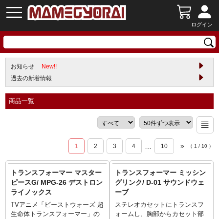
ログイン
お知らせ
New!!
過去の新着情報
商品一覧
»
…
1
2
3
4
10
（
1
/
10
）
トランスフォーマー マスター
トランスフォーマー ミッシン
ピースG/ MPG-26 デストロン
グリンク/ D-01 サウンドウェ
ライノックス
ーブ
TVアニメ「ビーストウォーズ 超
ステレオカセットにトランスフ
生命体トランスフォーマー」の
ォームし、胸部からカセット部