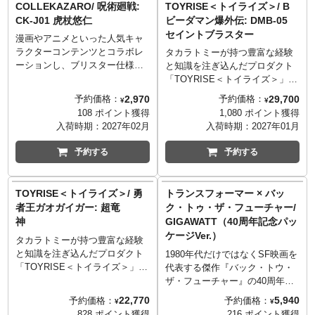
COLLEKAZARO/ 呪術廻戦:
TOYRISE＜トイライズ＞/ B
術廻戦0』の主人公でもある、亡
界を支配する三大名家の一つ、
CK-J01 虎杖悠仁
ビーダマン爆外伝: DMB-05
くなった幼馴染、織本梨花の呪
全院家の末裔で、東京呪術高等
セイントブラスター
漫画やアニメといった人気キャ
霊に囲まれる、日本に4人しかい
学校の1年生「伏黒恵」。
ラクターコンテンツとコラボレ
ない特級呪術師の一人「乙骨憂
タカラトミーが持つ豊富な経験
ーションし、ブリスター仕様の
太」。
と知識を注ぎ込んだプロダクト
パッケージに入った3.75インチ
「TOYRISE＜トイライズ＞」。
フィギュアシリーズ
1998年のアニメ『Ｂビーダマン
2,970
29,700
予約価格：
予約価格：
¥
¥
「COLLEKAZARO」。芥見下々
爆外伝』から、トイライズのホ
108 ポイント獲得
1,080 ポイント獲得
氏による呪術師の戦いを描いた
ワイトブロス、ブルーブレイバ
入荷時期：
2027年02月
入荷時期：
2027年01月
ダークファンタジー・バトル漫
ー、イエロークラッシャーが新
画をアニメ化したアニメ『呪術
たな仕様のセットになって再登
予約する
予約する
廻戦』とのコラボレーションア
場！新たなユニットとして、プ
イテムが登場。こちらは、並外
ラスチック製の玉を発射できる
れた身体能力を備えた少年で、
ようになったビーダユニットが
TOYRISE＜トイライズ＞/ 勇
トランスフォーマー × バッ
特級呪物・両面宿儺の指を食べ
付属（DMB-01、02、03に付属
者王ガオガイガー: 超竜
ク・トゥ・ザ・フューチャー/
たことがきっかけで、呪術の世
した音声ユニットは付属しませ
神
GIGAWATT（40周年記念パッ
界に足を踏み入れることなった
ん。）。プラスチック製の玉を
ケージVer.）
主人公「虎杖悠仁」。
後部のトリガーを押すことで発
タカラトミーが持つ豊富な経験
射が可能。プラスチック製の玉
と知識を注ぎ込んだプロダクト
1980年代だけではなくSF映画を
の内部には、プラネットエンブ
「TOYRISE＜トイライズ＞」か
代表する傑作『バック・トウ・
レムを刻印したディスクパーツ
ら、『勇者王ガオガイガー』の
ザ・フューチャー』の40周年企
を内蔵可能。各ビーダアーマー
超竜神が登場！​トイライズのオ
画として、2020年に発売して好
22,770
5,940
予約価格：
予約価格：
¥
¥
はそれぞれライドモードへ変形
リジナルアレンジによって、超
評を博したトランスフォーマー
828 ポイント獲得
216 ポイント獲得