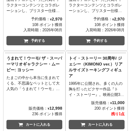
ラクターコンテンツとコラボレ
ラクターコンテンツとコラボレ
ーションし、ブリスター仕様の
ーションし、ブリスター仕様の
パッケージに入った3.75インチ
パッケージに入った3.75インチ
2,970
2,970
予約価格：
予約価格：
¥
¥
フィギュアシリーズ
フィギュアシリーズ
108 ポイント獲得
108 ポイント獲得
「COLLEKAZARO」。連載が大
「COLLEKAZARO」。連載が大
入荷時期：
2026年08月
入荷時期：
2026年08月
団円を迎えてもなお、その話題
団円を迎えてもなお、その話題
が尽きない人気作品『僕のヒー
が尽きない人気作品『僕のヒー
予約する
予約する
ローアカデミア』の第二弾がラ
ローアカデミア』の第二弾がラ
インナップ！こちらは、戦う力
インナップ！こちらは、主人
を失ったオールマイトが運命に
公、緑谷出久の幼馴染でありク
うまれて！ウーモ/ ザ・スーパ
トイ・ストーリー 30周年/ ジ
抗うべく私財の全てを投げ打っ
ラスメートである不良少年「爆
ーマリオギャラクシー・ムー
ェシー（KIMONO ver.）リア
て用意した最後の戦闘形態「ア
豪勝己」。天才肌であるが故の
ビー: ヨッシー
ルサイズトーキングフィギュ
ーマードオールマイト」。
挫折や葛藤を経験しヒーローへ
ア
と成長する物語には欠かせない
たまごの中から本当に生まれて
キャラクターの一人。
くる、不思議なペットとして大
1995年に公開され、多くの人の
人気の「うまれて！ウーモ」シ
胸を打ったピクサー作品『ト
リーズ。
イ・ストーリー』。映画公開30
映画『ザ・スーパーマリオギャ
周年記念商品として、ピクサー
11,000
販売価格：
¥
ラクシー・ムービー』公開に合
公式監修のオリジナルショート
12,998
販売価格：
200 ポイント獲得
¥
わせ、劇中のヨッシーがライン
ムービー『日本の彼方へ、さあ
236 ポイント獲得
残り1点
ナップしました！固定ピン、カ
いくぞ！』に登場する、着物姿
バー、ふたを順番に外してタマ
のジェシーが、劇中そのままの
カートに入れる
カートに入れる
ゴを取り出し、タマゴの下部を
リアルサイズフィギュアとなっ