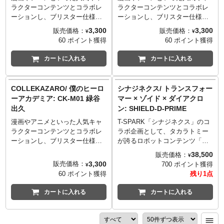
ザインを再現。付属の2対のフォ
ラクターコンテンツとコラボレ
ラクターコンテンツとコラボレ
トンレーザーは両手持ちの2丁拳
ーションし、ブリスター仕様の
ーションし、ブリスター仕様の
銃として使用できるほか、合体
パッケージに入った3.75インチ
パッケージに入った3.75インチ
3,300
3,300
販売価格：
販売価格：
¥
¥
させて大型銃フォトン・エリミ
フィギュアシリーズ
フィギュアシリーズ
60 ポイント獲得
60 ポイント獲得
ネーターとすることも可能。可
「COLLEKAZARO」がスター
「COLLEKAZARO」がスター
動式の手首は取り外して付け替
ト。第一弾として、連載が大団
ト。第一弾として、連載が大団
カートに入れる
カートに入れる
えることでソウブレード展開状
円を迎えてもなお、その話題が
円を迎えてもなお、その話題が
態にできます。またコミックで
尽きない人気作品『僕のヒーロ
尽きない人気作品『僕のヒーロ
度々描写された手持ち型のコミ
ーアカデミア』のキャラクター
ーアカデミア』のキャラクター
COLLEKAZARO/ 僕のヒーロ
シナジネクス/ トランスフォー
ュニケーター（通信機）も付
たちがラインナップ！こちら
たちがラインナップ！こちら
ーアカデミア: CK-M01 緑谷
マー × ゾイド × ダイアクロ
属。
は、父と炎を受け入れ更なる高
は、触ったモノはなんだって浮
出久
ン: SHIELD-D-PRIME
みを目指す、氷と炎を統べる冷
かせる無重力ガール、ウラビテ
静と情熱を兼ねた天才、ショー
ィこと麗日お茶子。
漫画やアニメといった人気キャ
T-SPARK「シナジネクス」のコ
トこと轟焦凍。
ラクターコンテンツとコラボレ
ラボ企画として、タカラトミー
ーションし、ブリスター仕様の
が誇るロボットコンテンツ「ト
パッケージに入った3.75インチ
ランスフォーマー」「ゾイド」
38,500
販売価格：
¥
フィギュアシリーズ
「ダイアクロン」の夢のコラボ
3,300
販売価格：
700 ポイント獲得
¥
「COLLEKAZARO」がスター
レーションが実現。タカラトミ
60 ポイント獲得
残り1点
ト。第一弾として、連載が大団
ーが誇るロボットコンテンツの
円を迎えてもなお、その話題が
技術を結集した「SHIELD-D-
カートに入れる
カートに入れる
尽きない人気作品『僕のヒーロ
PRIME（シールドDプライ
ーアカデミア』のキャラクター
ム）」。ゾイドの「シールドラ
たちがラインナップ！こちら
イガー」をモチーフにした「シ