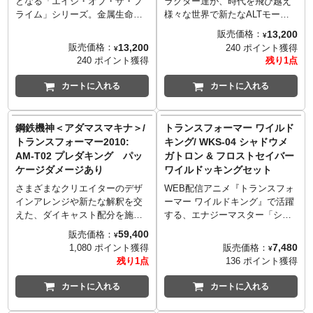
となる「エイジ・オブ・ザ・プ
ラクター達が、時代を飛び越え
アイテムをお見逃しなく！
前進を開始。「高速移動形態」
ライム」シリーズ。金属生命体
様々な世界で新たなALTモード
は背中のウイングを持ち上げ、
「トランスフォーマー」の始祖
を手に入れて活躍する姿を再現
13,200
販売価格：
¥
ブースターを押し込むことで､ブ
となる「13人のプライム」に焦
するシリーズ「トランスフォー
13,200
販売価格：
240 ポイント獲得
¥
ースターが回転しながら歩行。
点を当てたこのシリーズでは、
マータイムライン」から、19世
240 ポイント獲得
残り1点
「衝撃波発射形態」は背中のウ
今まで多くのアニメやコミック
紀にトランスフォーマーが初め
イングとブースターを前方に倒
でその存在は語られながら、姿
て人類と接触した際の姿を描く
カートに入れる
カートに入れる
すことで、ブースターの回転に
かたちや特徴はあまり明言され
IDW社のコミック
加え､ウイングを上下させながら
ず、商品化もなかった13人のプ
「Transformers: Evolutions
歩行。
ライム達が全種展開される魅力
Hearts of Steel」に登場する、
鋼鉄機神＜アダマスマキナ＞/
トランスフォーマー ワイルド
的なシリーズ。ロボットモード
バンブルビーとメガトロンの対
トランスフォーマー2010:
キング/ WKS-04 シャドウメ
からデューンバギーとヘリコプ
決セットが、T-SPARK ZONE限
AM-T02 プレダキング パッ
ガトロン & フロストセイバー
ターに変形するトリプルチェン
定アイテムとして登場。バンブ
ケージダメージあり
ワイルドッキングセット
ジャーである「サンドストー
ルビーはロボットモードから小
ム」と、ロボットモードからSF
型蒸気機関車に変形し、付属の
さまざまなクリエイターのデザ
WEB配信アニメ『トランスフォ
ジェット戦闘機に変形する「ス
ハンマーと銃を持たせることが
インアレンジや新たな解釈を交
ーマー ワイルドキング』で活躍
ラッグスリンガー」、オートボ
可能。メガトロンはロボットモ
えた、ダイキャスト配分を施し
する、エナジーマスター「シャ
ットとディセプティコンの特殊
ードから大砲に変形し、砲塔部
た完成品合金モデルシリーズ
ドウメガトロン」と水の力であ
59,400
販売価格：
¥
部隊によるライバル対決セット
分を腕に装備。
「鋼鉄機神＜アダマスマキナ
るアクアエナジーを持つサーベ
7,480
販売価格：
1,080 ポイント獲得
¥
が、T-SPARK ZONE限定アイテ
＞」。『トランスフォーマー
ルタイガー型トランスフォーマ
残り1点
136 ポイント獲得
ムとして登場です。
2010』の人気エピソード「原始
ーのエナジービースト「フロス
の呼び声」に登場するプレダキ
トセイバー」がワイルドッキン
カートに入れる
カートに入れる
ングの作画をイメージソース
グセットになって登場！「シャ
に、雨宮 哲氏がコンセプトアー
ドウメガトロン」はロボットか