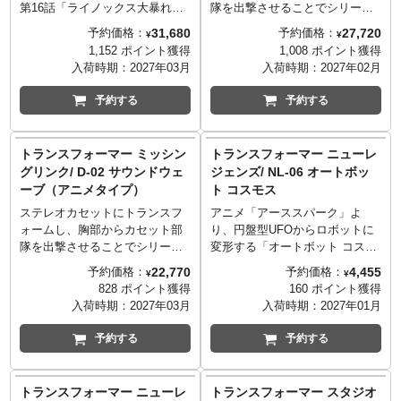
第16話「ライノックス大暴れ」
隊を出撃させることでシリーズ
にてデストロンに変換されたラ
屈指の人気を誇るキャラクター
31,680
27,720
予約価格：
予約価格：
¥
¥
イノックスを「デストロン ライ
「サウンドウェーブ」。当時と
1,152 ポイント獲得
1,008 ポイント獲得
ノックス」としてMPGで立体
同じサイズ、一部に亜鉛合金を
入荷時期：
2027年03月
入荷時期：
2027年02月
化。
使用したG1スタイルそのまま
通常のライノックスとは異なる
に、自由なポージングのための
予約する
予約する
カラーリングに加え、ビースト
可動関節と新たな変形モード・
の角と瞳も劇中の形状で再現。
豪華な付属品を備え、ミッシン
サイの瞳全体を赤色に変更する
グリンクシリーズで復活しまし
トランスフォーマー ミッシン
トランスフォーマー ニューレ
ことができ、劇中のロボットモ
た。
グリンク/ D-02 サウンドウェ
ジェンズ/ NL-06 オートボッ
ードの姿も忠実に再現できま
今回、初立体化のカセットロン
ーブ（アニメタイプ）
ト コスモス
す。
「スカウトロボ」が新規設計で
本商品オリジナルカラーのガト
付属。アニメ「戦え！超ロボッ
ステレオカセットにトランスフ
アニメ「アーススパーク」よ
リングハンマーが2丁付属し、両
ト生命体トランスフォーマー」
ォームし、胸部からカセット部
り、円盤型UFOからロボットに
手撃ちのポーズをとることが可
のエピソード「二人のコンボ
隊を出撃させることでシリーズ
変形する「オートボット コスモ
能。 ガトリングハンマーのうち
イ」で登場し、コロニウムクリ
屈指の人気を誇るキャラクター
ス」が登場！
22,770
4,455
予約価格：
予約価格：
¥
¥
1丁は、アニメ当時の玩具同様に
スタルの調査を行った偵察ドロ
「サウンドウェーブ」。当時と
オートボット コスモスは地球外
828 ポイント獲得
160 ポイント獲得
ビーストモード内部に格納する
ーン型カセットロンの１体であ
同じサイズ、一部に亜鉛合金を
文明への深い知識と優れた偵察
入荷時期：
2027年03月
入荷時期：
2027年01月
ことができます。
りながら過去に商品化がされた
使用したG1スタイルそのまま
能力を持つ偵察兵である。 劇中
また、アニメ当時の玩具に付属
ことがない幻のキャラクター
に、自由なポージングのための
をイメージしたスタイルで立体
予約する
予約する
していた剣をイメージした「ソ
で、今回のミッシングリンクに
可動関節と新たな変形モード・
化。ロボットモードでは胸部の
ード」と、ミュータントヘッド
よってついにカセットロンの空
豪華な付属品を備え、ミッシン
パネルを取り外してモードチェ
を再現できる「ビーストマス
席が埋まります。 サウンドウェ
グリンクシリーズで復活。
ンジし、 パネルはシールドとし
トランスフォーマー ニューレ
トランスフォーマー スタジオ
ク」が付属。 ビーストマスクは
ーブ本体は当時、シールで再現
今回、アニメタイプにはG1フォ
て腕に装着が可能です。 仲間た