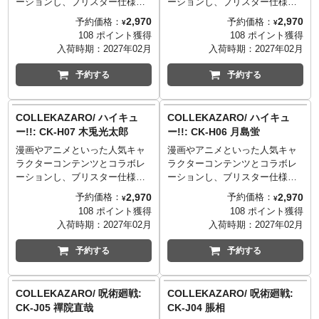
ーションし、ブリスター仕様の
ーションし、ブリスター仕様の
る5人の警察部隊。 ジャッジバ
パッケージに入った3.75インチ
パッケージに入った3.75インチ
レットの戦術演算によって通常
2,970
2,970
予約価格：
予約価格：
¥
¥
フィギュアシリーズ
フィギュアシリーズ
戦力での事態解決が困難と判断
108 ポイント獲得
108 ポイント獲得
「COLLEKAZARO」。古舘春一
「COLLEKAZARO」。古舘春一
された場合、合体システム「レ
入荷時期：
2027年02月
入荷時期：
2027年02月
氏による高校バレーボールを題
氏による高校バレーボールを題
グルス・プロトコル」のロック
材にした漫画をアニメ化したア
材にした漫画をアニメ化したア
が解除され最終執行形態である
予約する
予約する
ニメ『ハイキュー!!』とのコラボ
ニメ『ハイキュー!!』とのコラボ
マグナレグルスへと合体する。
レーションアイテムが登場。こ
レーションアイテムが登場。こ
全身のマーキングとメカビース
ちらは、「高校NO.1セッター」
ちらは、梟谷学園高校2年生なが
トモードは、かつて地球での任
COLLEKAZARO/ ハイキュ
COLLEKAZARO/ ハイキュ
とも言われる稲荷崎高校2年「宮
ら副主将を務めるセッター「赤
務に従事していた際に採用され
ー!!: CK-H07 木兎光太郎
ー!!: CK-H06 月島蛍
侑」。
葦京治」。
た人類との絆と誇りの証であ
漫画やアニメといった人気キャ
漫画やアニメといった人気キャ
り、現在も受け継がれている。
ラクターコンテンツとコラボレ
ラクターコンテンツとコラボレ
緻密に練られた設計により直感
ーションし、ブリスター仕様の
ーションし、ブリスター仕様の
的な変形合体が可能です。
パッケージに入った3.75インチ
パッケージに入った3.75インチ
細部まで計算された彩色、機能
2,970
2,970
予約価格：
予約価格：
¥
¥
フィギュアシリーズ
フィギュアシリーズ
的に配置された金属パーツが重
108 ポイント獲得
108 ポイント獲得
「COLLEKAZARO」。古舘春一
「COLLEKAZARO」。古舘春一
量感と高級感を演出していま
入荷時期：
2027年02月
入荷時期：
2027年02月
氏による高校バレーボールを題
氏による高校バレーボールを題
す。 各部にアクションフィギュ
材にした漫画をアニメ化したア
材にした漫画をアニメ化したア
アとしての可動ギミックを内蔵
予約する
予約する
ニメ『ハイキュー!!』とのコラボ
ニメ『ハイキュー!!』とのコラボ
しており、ダイナミックでフレ
レーションアイテムが登場。こ
レーションアイテムが登場。こ
キシブルなポージングが可能で
ちらは、梟谷学園高校3年でエー
ちらは、黒縁のセルフレーム眼
す。 5体にはそれぞれ専用ブラ
COLLEKAZARO/ 呪術廻戦:
COLLEKAZARO/ 呪術廻戦:
スであり、全国トップクラスの
鏡が特徴の烏野高校1年のミドル
スターが付属。合体形態の武装
CK-J05 禪院直哉
CK-J04 脹相
実力を誇るウイングスパイカー
ブロッカー「月島蛍」。
として大型銃マグナムキャノ