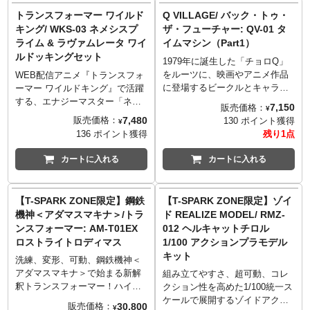
トを手掛け、タカラトミーで培
らビークル、ビークルからロボ
トランスフォーマー ワイルド
Q VILLAGE/ バック・トゥ・
われた変形技術を盛り込むこと
ットへ、「フロストセイバー」
キング/ WKS-03 ネメシスプ
ザ・フューチャー: QV-01 タ
で完全変形合体を実現した、デ
はロボットからビースト、ビー
ライム & ラヴァムレータ ワイ
イムマシン（Part1）
ィセプティコンの巨重合体兵プ
ストからロボットへ変形！「シ
ルドッキングセット
レダキングが登場。5体のプレダ
ャドウメガトロン」と「フロス
1979年に誕生した「チョロQ」
コンが、メカビーストモードか
トセイバー」は合体(ワイルドッ
をルーツに、映画やアニメ作品
WEB配信アニメ『トランスフォ
らロボットモードへ完全変形。
キング)させることが出来るだけ
に登場するビークルとキャラク
ーマー ワイルドキング』で活躍
そして全高約30cmのプレダキン
でなく、別売りのエナジーマス
ターをセットにした新たなるデ
する、エナジーマスター「ネメ
7,150
販売価格：
¥
グへ合体。各部にアクションフ
ターやエナジービーストとも合
フォルメフォーマットシリーズ
シスプライム」と、炎の力であ
7,480
販売価格：
130 ポイント獲得
¥
ィギュアとしての可動ギミック
体(ワイルドッキング)させること
「Q VILLAGE」が誕生。こちら
るフレイムエナジーを持つウシ
136 ポイント獲得
残り1点
を内蔵しており、肘と膝の二重
が可能！
は、80年代の大ヒット映画『バ
型トランスフォーマーのエナジ
関節、腹部の前屈可動、引き出
ック・トゥ・ザ・フューチャ
ービースト「ラヴァムレータ」
カートに入れる
カートに入れる
しによる肩のスイング、さらに
ー』より、映画史に残る名車タ
がワイルドッキングセットにな
拳の指関節や脚部のつま先まで
イムマシンとドク、マーティの
って登場！「ネメシスプライ
細部にわたり可動を実装しダイ
セット。ボディを外しミニフィ
ム」はロボットからビークル、
【T-SPARK ZONE限定】鋼鉄
【T-SPARK ZONE限定】ゾイ
ナミックでフレキシブルなポー
グをタイムマシンに乗せること
ビークルからロボットへ、「ラ
機神＜アダマスマキナ＞/トラ
ド REALIZE MODEL/ RMZ-
ジングが可能。5体のプレダコン
が可能！「チョロQ」の雰囲気
ヴァムレータ」はロボットから
ンスフォーマー: AM-T01EX
012 ヘルキャットチロル
には専用ブラスターが付属し、
がしっかりと残る素晴らしきア
ビースト、ビーストからロボッ
ロストライトロディマス
1/100 アクションプラモデル
合体形態の武装として大型銃X-
イテム。
トへ変形！「ネメシスプライ
キット
レイレーザーキャノン、大剣ソ
ム」と「ラヴァムレータ」は合
洗練、変形、可動、鋼鉄機神＜
ニックブレード、そして初立体
体(ワイルドッキング)させること
アダマスマキナ＞で始まる新解
組み立てやすさ、超可動、コレ
化となるフォトンサーベルが付
が出来るだけでなく、別売りの
釈トランスフォーマー！ハイデ
クション性を高めた1/100統一ス
属。
エナジーマスターやエナジービ
ィティール、ダイキャストによ
ケールで展開するゾイドアクシ
30,800
販売価格：
¥