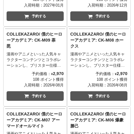
でき、頭部のビーダカプセルは
竜神の肩可動と完全変形の共存
とのコラボレーション企画、変
入荷時期：
2027年01月
入荷時期：
2026年12月
取り外しが可能！本体に装着し
を実現し、余剰パーツ無しでの
形するタイムマシン
た状態で回転することで、コッ
シンメトリカルドッキングが可
『GIGAWATT』が40周年記念パ
予約する
予約する
クピットから頭部へ変形！セッ
能！氷竜と炎竜のそれぞれに持
ッケージ仕様で再び登場。ビー
トの3体を合体させることで、セ
たせるためのペンシルランチャ
クルモードである「タイムマシ
イントブラスターを組みたてる
ー2セットに加え、超竜神・氷
ン」から、タイムマシンを開発
COLLEKAZARO/ 僕のヒーロ
COLLEKAZARO/ 僕のヒーロ
こと出来ます。「トイライズ
竜・炎竜に設定された豊富な武
した科学者「ドク」の顔を模し
ーアカデミア: CK-M09 荼
ーアカデミア: CK-M08 ホー
DMB-04 ブラックデバスター
器・装備がオプションパーツと
たロボットモードに変形しま
毘
クス
（別売）」と組み合わせること
して同梱。ペンシルランチャー
す！
で、セイントドラゴンを組み立
は、イレイザーヘッドの保持を
漫画やアニメといった人気キャ
漫画やアニメといった人気キャ
てることも可能！さらに、新規
補助するために、組み替えてス
ラクターコンテンツとコラボレ
ラクターコンテンツとコラボレ
造形にて、メイル装備状態のボ
タンドモードにすることも可
ーションし、ブリスター仕様の
ーションし、ブリスター仕様の
ンバーマンが4体（しろボン、あ
能。
パッケージに入った3.75インチ
パッケージに入った3.75インチ
2,970
2,970
予約価格：
予約価格：
¥
¥
おボン、きいろボン、くろボ
フィギュアシリーズ
フィギュアシリーズ
108 ポイント獲得
108 ポイント獲得
ン）付属し、各ビーダアーマー
「COLLEKAZARO」。連載が大
「COLLEKAZARO」。連載が大
入荷時期：
2026年08月
入荷時期：
2026年08月
のコックピットの搭乗が可能！
団円を迎えてもなお、その話題
団円を迎えてもなお、その話題
（DMB-01，02，03，04に付属
が尽きない人気作品『僕のヒー
が尽きない人気作品『僕のヒー
予約する
予約する
したノーマル状態のフィギュア
ローアカデミア』の第二弾がラ
ローアカデミア』の第二弾がラ
は付属しません。）
インナップ！こちらは、敵連合
インナップ！こちらは、福岡県
（ヴィラン連合）の一員であ
を拠点に九州で活躍するプロヒ
COLLEKAZARO/ 僕のヒーロ
COLLEKAZARO/ 僕のヒーロ
り、現行のヒーロー社会崩壊を
ーローで常に先を見据えた"早す
ーアカデミア: CK-M07 アー
ーアカデミア: CK-M06 爆豪
目的とする超常解放戦線の実力
ぎる男"「ホークス」。
マードオールマイト
勝己
者「荼毘」。
漫画やアニメといった人気キャ
漫画やアニメといった人気キャ