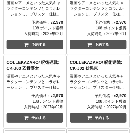
漫画やアニメといった人気キャ
漫画やアニメといった人気キャ
「木兎光太郎」。
ン、大剣ジャッジメントソー
ラクターコンテンツとコラボレ
ラクターコンテンツとコラボレ
ド、グレートソードが付属しま
ーションし、ブリスター仕様の
ーションし、ブリスター仕様の
す。 全ての付属品を全形態で余
パッケージに入った3.75インチ
パッケージに入った3.75インチ
剰無く取り付けでき、本体各部
2,970
2,970
予約価格：
予約価格：
¥
¥
フィギュアシリーズ
フィギュアシリーズ
にあるハードポイントに武器を
108 ポイント獲得
108 ポイント獲得
「COLLEKAZARO」。芥見下々
「COLLEKAZARO」。芥見下々
付け替えれば自分だけのオリジ
入荷時期：
2027年02月
入荷時期：
2027年02月
氏による呪術師の戦いを描いた
氏による呪術師の戦いを描いた
ナル武装形態を作ることも可能
ダークファンタジー・バトル漫
ダークファンタジー・バトル漫
です。
予約する
予約する
画をアニメ化したアニメ『呪術
画をアニメ化したアニメ『呪術
※国内：タカラトミーモール含
廻戦』とのコラボレーションア
廻戦』とのコラボレーションア
む「T-SPARK ZONE」流通限定
イテムが登場。こちらは、禪院
イテムが登場。こちらは、呪力
商品
COLLEKAZARO/ 呪術廻戦:
COLLEKAZARO/ 呪術廻戦:
家の精鋭によって構成される
を血液に変換できる、特級呪物
CK-J03 乙骨憂太
CK-J02 伏黒恵
「炳」の筆頭である特別1級呪術
「呪胎九相図」の一番「脹
漫画やアニメといった人気キャ
漫画やアニメといった人気キャ
師「禪院直哉」。
相」。
ラクターコンテンツとコラボレ
ラクターコンテンツとコラボレ
ーションし、ブリスター仕様の
ーションし、ブリスター仕様の
パッケージに入った3.75インチ
パッケージに入った3.75インチ
2,970
2,970
予約価格：
予約価格：
¥
¥
フィギュアシリーズ
フィギュアシリーズ
108 ポイント獲得
108 ポイント獲得
「COLLEKAZARO」。芥見下々
「COLLEKAZARO」。芥見下々
入荷時期：
2027年02月
入荷時期：
2027年02月
氏による呪術師の戦いを描いた
氏による呪術師の戦いを描いた
ダークファンタジー・バトル漫
ダークファンタジー・バトル漫
予約する
予約する
画をアニメ化したアニメ『呪術
画をアニメ化したアニメ『呪術
廻戦』とのコラボレーションア
廻戦』とのコラボレーションア
イテムが登場。こちらは、『呪
イテムが登場。こちらは、呪術