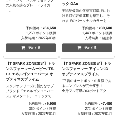
ゾイドシリーズの中でもトップ
ック ΩΔα
売りのスタンド用ジョイント穴
ユニット＞を装着したタクティ
インのものとを選択して組み立
の人気を誇るブレードライガ
を装備し、アクションポーズで
カルムーバー。縦横無尽な履帯
てが可能。いずれもライガーゼ
ー。
実戦配備前の仮想実戦環境にお
飾ることが可能。パッケージイ
走行、2門の砲撃ユニットによる
ロ（素体）へ取り付けられる。
脚の多重関節、首や臀部の伸縮
ける戦術評価運用を想定し、そ
ラストは当時をイメージした描
砲撃、そしてパワフルな格闘攻
パイロットフィギュア（一般兵
構造、首や背骨といった、可動
れまでのパーソナルカラーを廃
き下ろしで、コレクションカー
撃を融合させたハイブリッドな
士）が1体付属。コックピットに
にしなやかに追従する生体表現
し低視認性を意識したロービジ
34,650
39,600
予約価格：
予約価格：
ドも付属します。
¥
¥
戦闘機動で対象を確実に撃破す
搭乗可能。
パーツにより、動物のしなやか
カラーを共通仕様として採用。
1,260 ポイント獲得
1,440 ポイント獲得
る“人型戦車”となるのだ。
で自然なポージングが可能に。
試験運用部隊SKUNKsによる戦
入荷時期：
2027年03月
入荷時期：
確認中
目の部分にあたるキャノピーが
術評価機群として、通常配備機
LEDで発光するだけでなく、こ
とは異なる実験的な運用を目的
予約する
予約する
れまでに再現されたことが無か
としている。
ったブレードライガーの最大の
統一されたロービジカラーによ
特徴であるレーザーブレードに
り、各機の武装を組み替えた際
【T-SPARK ZONE限定】トラ
【T-SPARK ZONE限定】トラ
LEDの発光ギミックを搭載。 フ
にも一体感のあるカスタムを楽
ンスフォーマームービー/ TS-
ンスフォーマー アイコンズ/
レキシブルに動くレーザーブレ
しめます。
EX エネルゴンユニバース オ
オプティマスプライム
ードが、どのポージングでも発
プティマスプライム
光。 ゾイドコアの搭載、ダイキ
■ファイター/ダイバー/ソルジャ
"正義のオートボットの象徴であ
ャストパーツによるメカ生命体
ーに完全変形■
るエンブレムが完全変形！
スタジオシリーズに新たなサブ
の重量感、塗装やマーキングに
ファイター/ダイバー/ソルジャー
全身フル可動のロボットアクシ
ブランド『エネルゴンユニバー
より完成度を高めたディスプレ
の3形態にはシンプルな構造で完
ョンフィギュアに変形。 オート
ス』がスタート。 コミックでク
イモデル。本体を飾ることがで
全変形を実現。
ボットの立体エンブレムがオプ
ロスオーバーするトランスフォ
9,900
7,480
予約価格：
予約価格：
¥
¥
きるディスプレイ台座も付属。
ティマスプライムにトランスフ
ーマー達が活躍するワールドか
360 ポイント獲得
272 ポイント獲得
■遊びの幅を広げる付属品■
ォーム！ 専用台座付きでエンブ
ら人気のキャラクター達が登
入荷時期：
2027年01月
入荷時期：
2027年01月
Ω：50ｍｍビームキャノン、11
レムモード・ロボットモードど
場。 第一弾はコミック