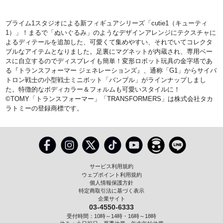
プライム1スタジオによる新フィギュアシリーズ「cutie1（キューティ
1）」！まるで「ぬいぐるみ」のようなデザインアレンジにテクスチャに
よるディテールを追加した、可愛くて集めやすい、それでいてコレクタ
ブルなアイテムとなりました。足裏にマグネットが内蔵され、専用ベー
スに自立するのでディスプレイも簡単！変形ロボット玩具の金字塔であ
る『トランスフォーマー ジェネレーションズ』、通称「G1」からサイバ
トロン戦士の小型戦士ミニボット「バンブル」がラインナップしまし
た。特徴的なボディカラー＆フォルムも可愛いスタイルに！
©TOMY「トランスフォーマー」「TRANSFORMERS」は株式会社タカ
ラトミーの登録商標です。
サービス利用規約
ウェブポイント利用規約
個人情報保護方針
特定商取引法に基づく表示
企業サイト
03-4550-6333
受付時間：10時～14時・16時～18時