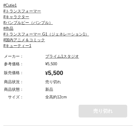
#Cutie1
#トランスフォーマー
#キャラクター
#バンブルビー（バンブル）
#作品
#トランスフォーマー G1（ジェネレーション1）
#国内アニメ＆コミック
#キューティー1
メーカー：
プライム1スタジオ
参考価格：
¥
5,500
5,500
販売価格：
¥
商品状況：
売り切れ
商品状態：
新品
サイズ：
全高約12cm
売り切れ