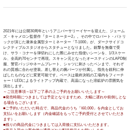
2021年には公開30周年というアニバーサリーイヤーを迎えた、ジェーム
ズ・キャメロン監督作『ターミネーター2』。その中でロバート・パトリ
ックが演じた液体金属型ターミネーター「T-1000」が、ダークサイドコ
レクティブルスタジオからスタチューとなりました。銃撃を無傷で受
け、サラ・コナーを弾切れにした際にみせた指使いシーンを、1/3スケー
ル、全高約70センチで再現。スキャン元となったオースティンのLAPD制
服、警官バッジやネームプレート、シャツに刺さったペンまで、それぞ
れの質感に合わせ塗装。差し替えの腕パーツが付属し、指先を鋭利に伸
ばしたものなどに変更可能です。ベースは最終決戦の工場内をフィーチ
ャー！LEDによるライトアップ内蔵で、高温になった溶鉱炉の雰囲気を
演出します。
～ご注意事項～以下ご了承の上ご予約をお願いいたします～
■発売時期につきましては予定となりますため、大幅に遅れや前倒しとな
る場合もございます。
■ご予約いただいた時点で、商品代金のうち「\60,000」を内金としてお
支払いをお願いします（内金確認をもってご予約受付とさせていただき
ます）。
■残りの商品代金につきましては入荷後に支払いいただきます。