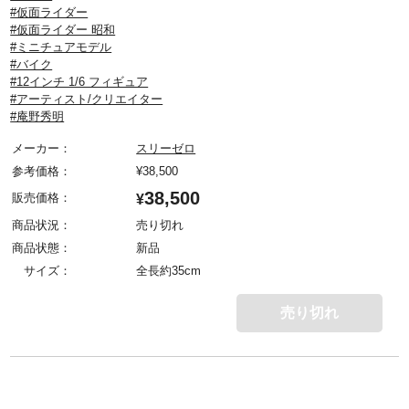
#仮面ライダー
#仮面ライダー 昭和
#ミニチュアモデル
#バイク
#12インチ 1/6 フィギュア
#アーティスト/クリエイター
#庵野秀明
メーカー：
スリーゼロ
参考価格：
¥
38,500
38,500
販売価格：
¥
商品状況：
売り切れ
商品状態：
新品
サイズ：
全長約35cm
売り切れ