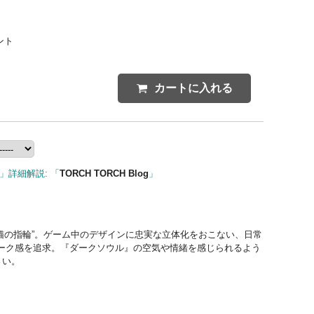
ント
カートに入れる
」詳細解説: 「
TORCH TORCH Blog
」
銀猫の指輪”。ゲーム中のデザインに忠実な立体化をおこない、日常
ーク感を追求。『ダークソウル』の空気や情緒を感じられるよう
さい。