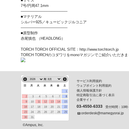
■サイズ
7号/円周47.1mm
──────────────────
■マテリアル
シルバー925／キュービックジルコニア
──────────────────
■原型制作
赤尾慎也 （HEADLONG）
TORCH TORCH OFFICIAL SITE
：
http://www.torchtorch.jp
TORCH TORCHのコダワリをmonoマガジンでご紹介いただき
年
サービス利用規約
ウェブポイント利用規約
日
月
火
水
木
金
土
個人情報保護方針
1
特定商取引法に基づく表示
2
3
4
5
6
7
8
企業サイト
9
10
11
12
13
14
15
03-4550-6333
受付時間：10時～
16
17
18
19
20
21
22
23
24
25
26
27
28
29
orderdesk@mamegyorai.jp
30
31
©Ampus, Inc.