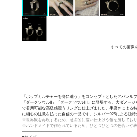
すべての画像
「ポップカルチャーを身に纏う」をコンセプトとしたアパレルブラン
『ダークソウルII』『ダークソウルIII』に登場する、大ダメ
で着用可能な高級感漂うリングに仕上げました。手磨きによる
に細心の注意を払った自信の一品です。シルバー925による独
※世界観を再現するため、意図的に荒い仕上げや傷を施してお
※ハンドメイドで作られているため、ひとつひとつの色合いや
──────────────────