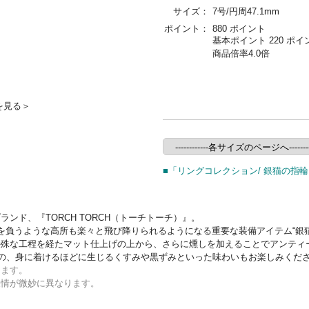
サイズ：
7号/円周47.1mm
ポイント：
880 ポイント
基本ポイント 220 ポイ
商品倍率4.0倍
を見る＞
■「リングコレクション/ 銀猫の指輪
ド、『TORCH TORCH（トーチトーチ）』。
ージを負うような高所も楽々と飛び降りられるようになる重要な装備アイテム“
特殊な工程を経たマット仕上げの上から、さらに燻しを加えることでアンティ
特の、身に着けるほどに生じるくすみや黒ずみといった味わいもお楽しみくだ
ります。
表情が微妙に異なります。