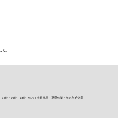
ました。
14時・16時～18時
休み：土日祝日・夏季休業・年末年始休業