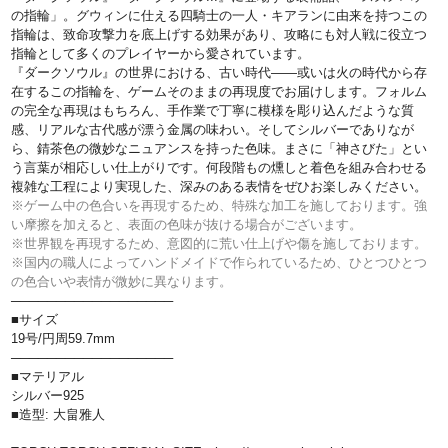
の指輪」。グウィンに仕える四騎士の一人・キアランに由来を持つこの
指輪は、致命攻撃力を底上げする効果があり、攻略にも対人戦に役立つ
指輪として多くのプレイヤーから愛されています。
『ダークソウル』の世界における、古い時代――或いは火の時代から存
在するこの指輪を、ゲームそのままの再現度でお届けします。フォルム
の完全な再現はもちろん、手作業で丁寧に模様を彫り込んだような質
感、リアルな古代感が漂う金属の味わい。そしてシルバーでありなが
ら、錆茶色の微妙なニュアンスを持った色味。まさに「神さびた」とい
う言葉が相応しい仕上がりです。何段階もの燻しと着色を組み合わせる
複雑な工程により実現した、深みのある表情をぜひお楽しみください。
※ゲーム中の色合いを再現するため、特殊な加工を施しております。強
い摩擦を加えると、表面の色味が抜ける場合がございます。
※世界観を再現するため、意図的に荒い仕上げや傷を施しております。
※国内の職人によってハンドメイドで作られているため、ひとつひとつ
の色合いや表情が微妙に異なります。
──────────────────
■サイズ
19号/円周59.7mm
──────────────────
■マテリアル
シルバー925
■造型: 大畠雅人