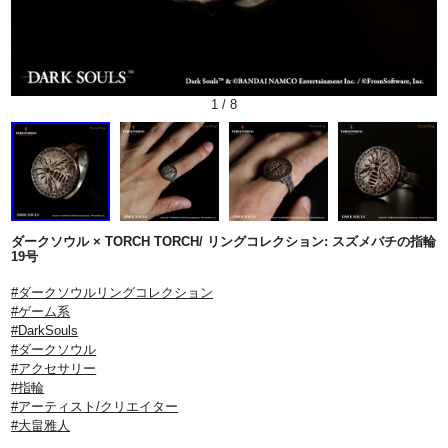
1
/
8
ダークソウル × TORCH TORCH/ リングコレクション: スズメバチの指輪
19号
#ダークソウルリングコレクション
#ゲーム系
#DarkSouls
#ダークソウル
#アクセサリー
#指輪
#アーティスト/クリエイター
#大畠雅人