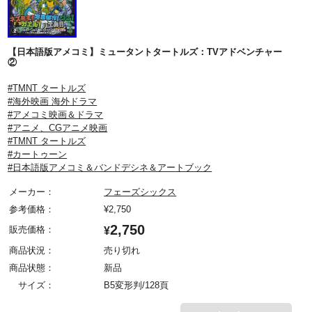
【日本語版アメコミ】ミュータントタートルズ：TVアドベンチャー
②
#TMNT タートルズ
#海外映画 海外ドラマ
#アメコミ映画＆ドラマ
#アニメ、CGアニメ映画
#TMNT タートルズ
#カートゥーン
#日本語版アメコミ＆バンドデシネ＆アートブック
メーカー：
フェーズシックス
参考価格：
¥
2,750
2,750
販売価格：
¥
商品状況：
売り切れ
商品状態：
新品
サイズ：
B5変形判/128頁