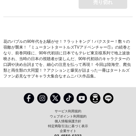
売り切れ
花のバブルの90年代をお騒がせ！？ラットキング！バクスター！数々の
宿敵が襲来！『ミュータントタートルズTVアドベンチャー①』の続巻と
なり、前巻同様に、90年代初頭に日本でもテレビ東京様系列で地上波放
映され、当時の日本の視聴者が楽しんだ、90年代初頭のキャラクターの
口調や決め台詞までを、細心の注意を払って再現！ 今回は陸海空、爬虫
類と両生類の大同盟！？アクションと爆笑が詰まった一冊はタートルズ
ファン必見なサブキャラ大集合なオムニバス作品集。
サービス利用規約
ウェブポイント利用規約
個人情報保護方針
特定商取引法に基づく表示
企業サイト
03-4550-6333