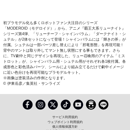
初プラモデル化も多くロボットファン大注目のシリーズ
「MODEROID（モデロイド）」から、アニメ『覇王大系リューナイト』
シリーズ第4弾、「リューチーフ・シャインバラム」「ダークナイト・シ
ュテル」が2体セットになって登場！シャインバラムには「輝きの斧」が
付属。シュテルは一部パーツ差し替えにより「邪竜形態」を再現可能！
背中のマントは取り外してマント無し状態にする事もできます。さら
に、TV劇中と同じデザインを再現した、リュー召喚用のアイテム「ミス
トロット」が、シャインバラム用・シュテル用がそれぞれ各1枚付属。各
成形色と彩色済みパーツ、シールにより組み立てるだけで劇中イメージ
に近い色分けを再現可能なプラモデルキット。
※画像は塗装済みの作例となります。
© 伊東岳彦／集英社・サンライズ
サービス利用規約
ウェブポイント利用規約
個人情報保護方針