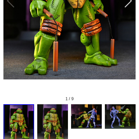
1
/
9