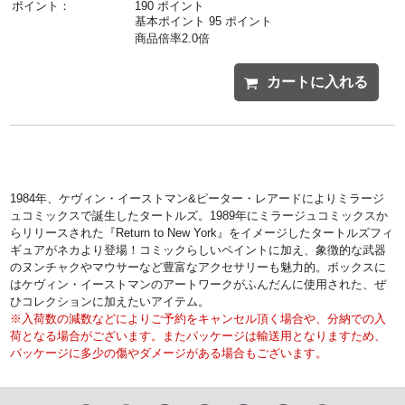
ポイント：
190 ポイント
基本ポイント 95 ポイント
商品倍率2.0倍
カートに入れる
1984年、ケヴィン・イーストマン&ピーター・レアードによりミラージ
ュコミックスで誕生したタートルズ。1989年にミラージュコミックスか
らリリースされた『Return to New York』をイメージしたタートルズフィ
ギュアがネカより登場！コミックらしいペイントに加え、象徴的な武器
のヌンチャクやマウサーなど豊富なアクセサリーも魅力的。ボックスに
はケヴィン・イーストマンのアートワークがふんだんに使用された、ぜ
ひコレクションに加えたいアイテム。
※入荷数の減数などによりご予約をキャンセル頂く場合や、分納での入
荷となる場合がございます。またパッケージは輸送用となりますため、
パッケージに多少の傷やダメージがある場合もございます。